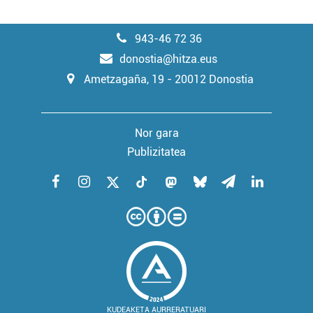
943-46 72 36
donostia@hitza.eus
Ametzagaña, 19 - 20012 Donostia
Nor gara
Publizitatea
KUDEAKETA AURRERATUARI