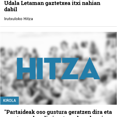
Udala Letaman gaztetxea itxi nahian
dabil
Irutxuloko Hitza
KIROLA
"Partaideak oso gustura geratzen dira eta