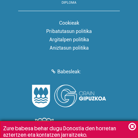
DIPLOMA
Cookieak
Pribatutasun politika
Argitalpen politika
Aniztasun politika
Babesleak:
Zure babesa behar dugu Donostia den horretan
aztertzen eta kontatzen jarraitzeko.