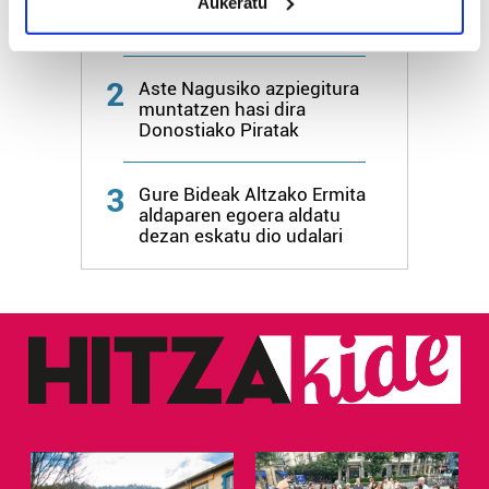
1
Aukeratu
Hizkuntza ere, kontsumo
Identify your device by actively scanning it for
irizpide
specific characteristics (fingerprinting)
Find out more about how your personal data is processed
2
Aste Nagusiko azpiegitura
and set your preferences in the
details section
.
muntatzen hasi dira
Donostiako Piratak
Guk eta gure bazkideek zure datu pertsonalak
prozesatzen ditugu, zure IP zenbakia, besteak beste,
3
Gure Bideak Altzako Ermita
teknologia erabiliz, cookieak adibidez, iragarki eta eduki
aldaparen egoera aldatu
pertsonalizatuak eskaintzeko, iragarkiak eta edukia
dezan eskatu dio udalari
neurtzeko, jendeari buruzko informazioa biltzeko eta
produktuak garatzeko. Zure datuak nork eta zertarako
erabiltzen dituen hauta dezakezu.
Bazkide batzuek ez dizute baimenik eskatzen, eta beren
interes komertzial legitimoetan babesten dira. Ikusi gure
bazkideen zerrenda, beren ustez zein helburutarako
duten interes legitimoa eta horren aurka nola egin
dezakezun ikusteko.