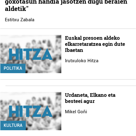
goxotasun handia jasotzen dugu beraien
aldetik"
Estitxu Zabala
Euskal presoen aldeko
elkarretaratzea egin dute
Ibaetan
Irutxuloko Hitza
POLITIKA
Urdaneta, Elkano eta
besteei agur
Mikel Goñi
KULTURA