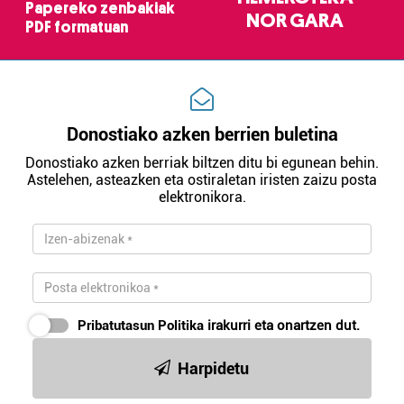
Papereko zenbakiak
NOR GARA
PDF formatuan
Donostiako azken berrien buletina
Donostiako azken berriak biltzen ditu bi egunean behin.
Astelehen, asteazken eta ostiraletan iristen zaizu posta
elektronikora.
Pribatutasun Politika
irakurri eta onartzen dut.
Harpidetu