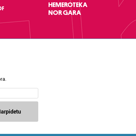
HEMEROTEKA
DF
NOR GARA
ra.
arpidetu