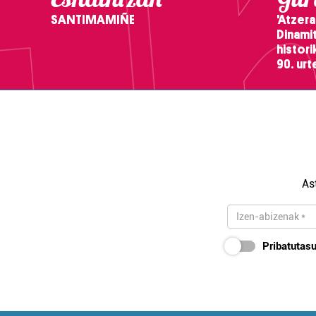
SANTIMAMIÑE
'Atzera
Dinamit
histor
90. ur
As
Pribatutasu