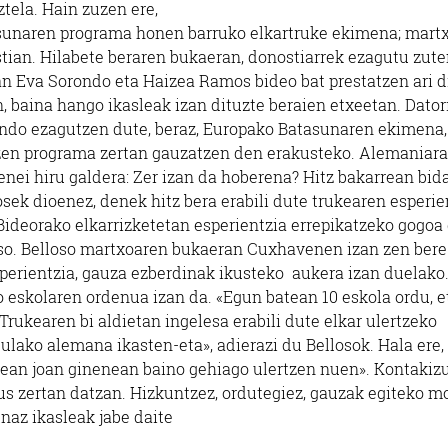
tela. Hain zuzen ere,
asunaren programa honen barruko elkartruke ekimena; mart
tian. Hilabete beraren bukaeran, donostiarrek ezagutu zut
n Eva Sorondo eta Haizea Ramos bideo bat prestatzen ari di
 baina hango ikasleak izan dituzte beraien etxeetan. Dator
Ondo ezagutzen dute, beraz, Europako Batasunaren ekimena,
ltzen programa zertan gauzatzen den erakusteko. Alemaniara
 denei hiru galdera: Zer izan da hoberena? Hitz bakarrean bid
sek dioenez, denek hitz bera erabili dute trukearen esperie
ideorako elkarrizketetan esperientzia errepikatzeko gogoa
loso. Belloso martxoaren bukaeran Cuxhavenen izan zen bere
perientzia, gauza ezberdinak ikusteko aukera izan duelako
eskolaren ordenua izan da. «Egun batean 10 eskola ordu, e
rukearen bi aldietan ingelesa erabili dute elkar ulertzeko
lako alemana ikasten-eta», adierazi du Bellosok. Hala ere,
ltzean joan ginenean baino gehiago ulertzen nuen». Kontakiz
s zertan datzan. Hizkuntzez, ordutegiez, gauzak egiteko m
naz ikasleak jabe daite