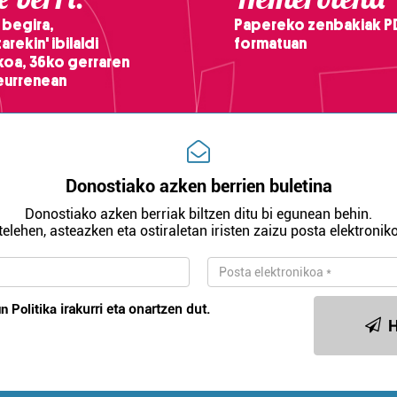
 begira,
Papereko zenbakiak P
arekin' ibilaldi
formatuan
ikoa, 36ko gerraren
teurrenean
Donostiako azken berrien buletina
Donostiako azken berriak biltzen ditu bi egunean behin.
telehen, asteazken eta ostiraletan iristen zaizu posta elektroniko
n Politika
irakurri eta onartzen dut.
H