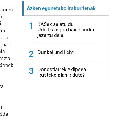
Azken egunetako irakurrienak
xoaren
en
ra.
1
KASek salatu du
Udaltzaingoa haien aurka
ren
jazartu dela
 eta
 joan
aia
2
Dunkel und licht
ntzia
 denek
3
Donostiarrek eklipsea
ikusteko planik dute?
.
ta
un
olde