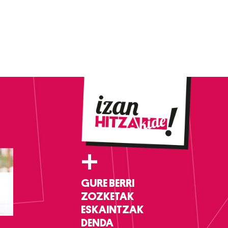
+
GURE BERRI
ZOZKETAK
ESKAINTZAK
DENDA