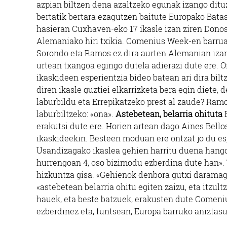
azpian biltzen dena azaltzeko egunak izango dituz
bertatik bertara ezagutzen baitute Europako Bat
hasieran Cuxhaven-eko 17 ikasle izan ziren Donos
Alemaniako hiri txikia. Comenius Week-en barrua
Sorondo eta Ramos ez dira aurten Alemanian izan,
urtean txangoa egingo dutela adierazi dute ere. 
ikaskideen esperientzia bideo batean ari dira bi
diren ikasle guztiei elkarrizketa bera egin diete,
laburbildu eta Errepikatzeko prest al zaude? Ramo
laburbiltzeko: «ona».
Astebetean, belarria ohituta
B
erakutsi dute ere. Horien artean dago Aines Bel
ikaskideekin. Besteen moduan ere ontzat jo du es
Usandizagako ikaslea gehien harritu duena hango 
hurrengoan 4, oso bizimodu ezberdina dute han». T
hizkuntza gisa. «Gehienok denbora gutxi daramagu
«astebetean belarria ohitu egiten zaizu, eta itzu
hauek, eta beste batzuek, erakusten dute Comeniu
ezberdinez eta, funtsean, Europa barruko aniztasu