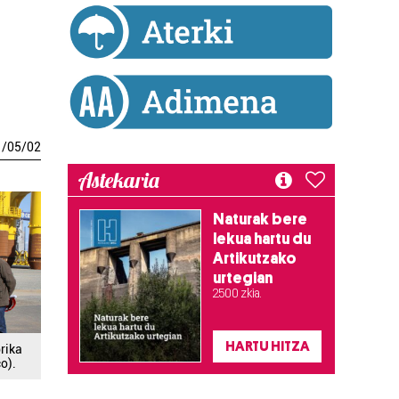
1
/
05
/
02
Astekaria
Naturak bere
lekua hartu du
Artikutzako
urtegian
2.500 zkia.
HARTU HITZA
rika
o).