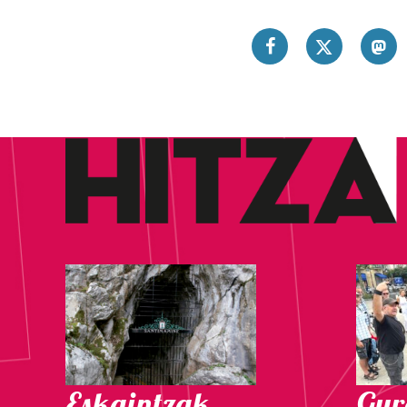
Eskaintzak
Gure