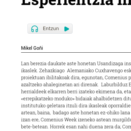
Mikel Goñi
Lan berezia daukate aste honetan Usandizaga ins
ikaslek. Zehazkiago Alemaniako Cuxhavengo esko
proiektuan ibilitakoak dira, egunotan, Comenius 
azaltzeko ahaleginetan ari direnak. Laburbilduz
herrialdeek elkarren berri izateko ekimena da, eta
«errepikatzeko moduko» bidaiak ahalbidetzen dit
institutuko geletara itzuli dira ikasleak oporrald
artean, baina, badago aste honetan ez-ohiko lana
izan ere, Comenius Week izeneko astean murgildu
bete-betean. Horrek esan nahi duena zera da; Co