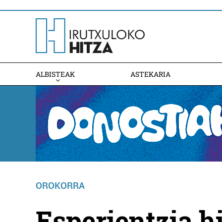
ALBISTEAK
ASTEKARIA
OROKORRA
Esperientzia h