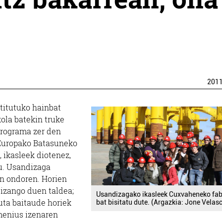
201
titutuko hainbat
la batekin truke
programa zer den
 Europako Batasuneko
, ikasleek diotenez,
u. Usandizaga
ien ondoren. Horien
 izango duen taldea;
Usandizagako ikasleek Cuxvaheneko fab
ta baitaude horiek
bat bisitatu dute. (Argazkia: Jone Velasc
menius izenaren