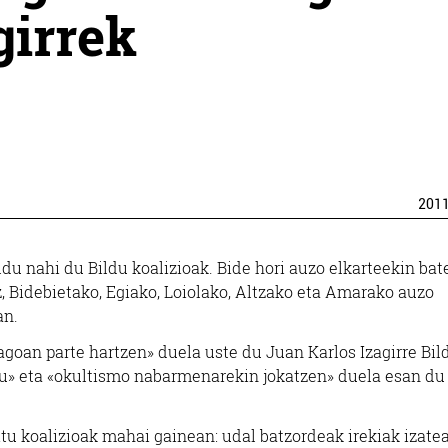
girrek
201
ldu nahi du Bildu koalizioak. Bide hori auzo elkarteekin bat
z, Bidebietako, Egiako, Loiolako, Altzako eta Amarako auzo
an.
goan parte hartzen» duela uste du Juan Karlos Izagirre Bil
u» eta «okultismo nabarmenarekin jokatzen» duela esan du
itu koalizioak mahai gainean: udal batzordeak irekiak izatea