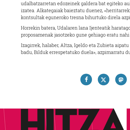
udalbatzarretan edozeinek galdera bat egiteko auk
izatea. Alkategaiak baieztatu duenez, «herritarre
kontsultak eguneroko tresna bihurtuko direla azp
Horrekin batera, Udalaren lana Ijenteatik haratag
proposamenak jasotzeko gune gehiago eratu nahi 
Izagirrek, halaber, Altza, Igeldo eta Zubieta aipat
badu, Bilduk errespetatuko duela», azpimarratu du