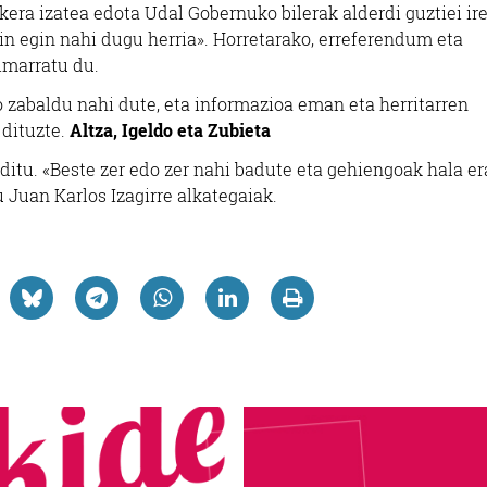
era izatea edota Udal Gobernuko bilerak alderdi guztiei ir
kin egin nahi dugu herria». Horretarako, erreferendum eta
imarratu du.
o zabaldu nahi dute, eta informazioa eman eta herritarren
dituzte.
Altza, Igeldo eta Zubieta
u ditu. «Beste zer edo zer nahi badute eta gehiengoak hala e
 Juan Karlos Izagirre alkategaiak.