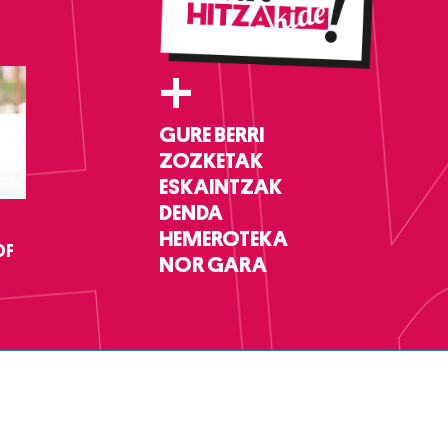
+
GURE BERRI
ZOZKETAK
ESKAINTZAK
DENDA
HEMEROTEKA
DF
NOR GARA