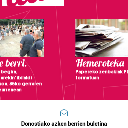
 berri.
Hemeroteka
 begira,
Papereko zenbakiak P
arekin' ibilaldi
formatuan
ikoa, 36ko gerraren
teurrenean
Donostiako azken berrien buletina