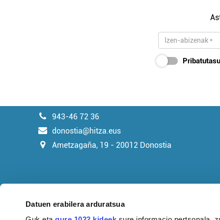
As
Pribatutasu
943-46 72 36
donostia@hitza.eus
Ametzagaña, 19 - 20012 Donostia
Datuen erabilera arduratsua
Guk eta
gure 1022 kideek
sure informacio pertsonala, z