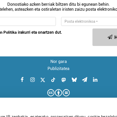
Donostiako azken berriak biltzen ditu bi egunean behin.
telehen, asteazken eta ostiraletan iristen zaizu posta elektroniko
n Politika
irakurri eta onartzen dut.
H
Nor gara
Publizitatea
ure IP zenbakia, esaterako, prozesatzen ditugu, cookie bezalako