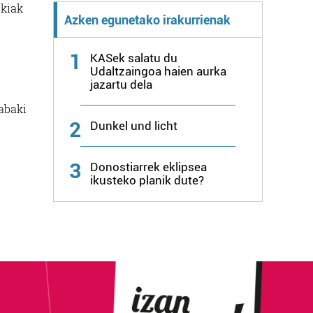
ekiak
Azken egunetako irakurrienak
1
KASek salatu du
Udaltzaingoa haien aurka
jazartu dela
rabaki
2
Dunkel und licht
3
Donostiarrek eklipsea
ikusteko planik dute?