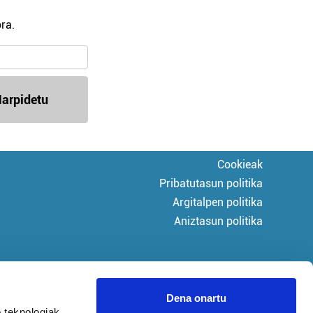
ra.
arpidetu
Cookieak
Pribatutasun politika
Argitalpen politika
Aniztasun politika
Dena onartu
 teknologiak