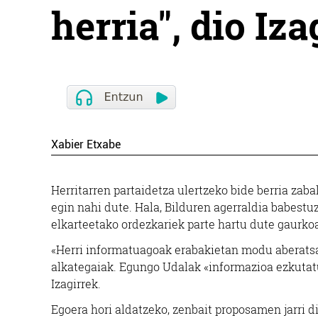
herria", dio Iza
Xabier Etxabe
Herritarren partaidetza ulertzeko bide berria zaba
egin nahi dute. Hala, Bilduren agerraldia babestu
elkarteetako ordezkariek parte hartu dute gaurko
«Herri informatuagoak erabakietan modu aberatsa
alkategaiak. Egungo Udalak «informazioa ezkutat
Izagirrek.
Egoera hori aldatzeko, zenbait proposamen jarri d