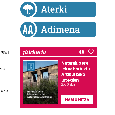
Astekaria
1
/
05
/
11
Naturak bere
era
lekua hartu du
Artikutzako
urtegian
2.500 zkia.
duko
HARTU HITZA
,