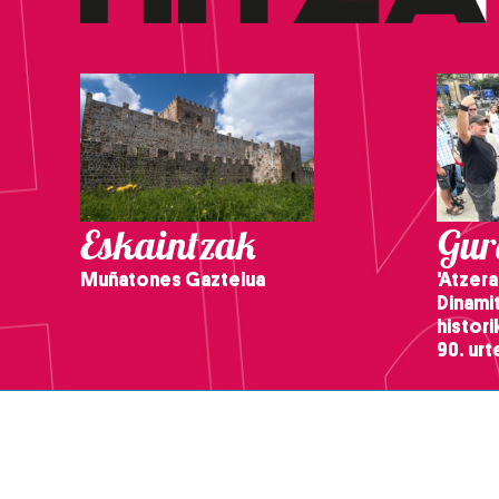
Eskaintzak
Gure
Muñatones Gaztelua
'Atzera
Dinamit
histor
90. ur