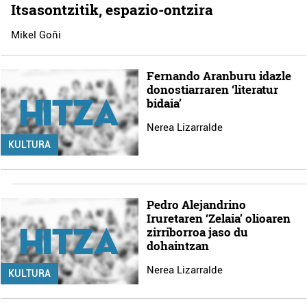
Itsasontzitik, espazio-ontzira
Mikel Goñi
Fernando Aranburu idazle
donostiarraren ‘literatur
bidaia’
Nerea Lizarralde
KULTURA
Pedro Alejandrino
Iruretaren ‘Zelaia’ olioaren
zirriborroa jaso du
dohaintzan
Nerea Lizarralde
KULTURA