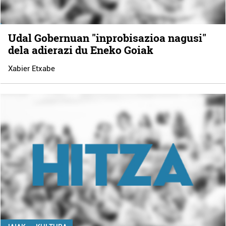
Udal Gobernuan "inprobisazioa nagusi"
dela adierazi du Eneko Goiak
Xabier Etxabe