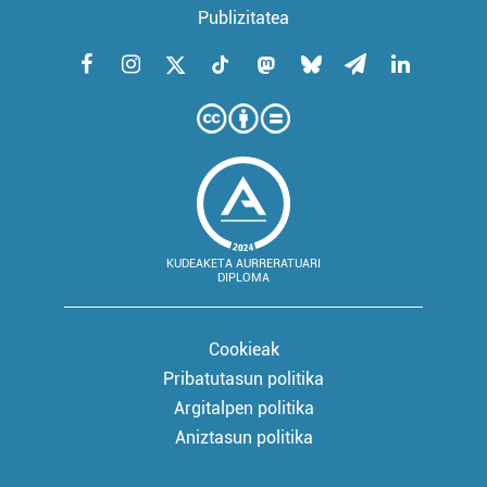
Publizitatea
KUDEAKETA AURRERATUARI
DIPLOMA
Cookieak
Pribatutasun politika
Argitalpen politika
Aniztasun politika