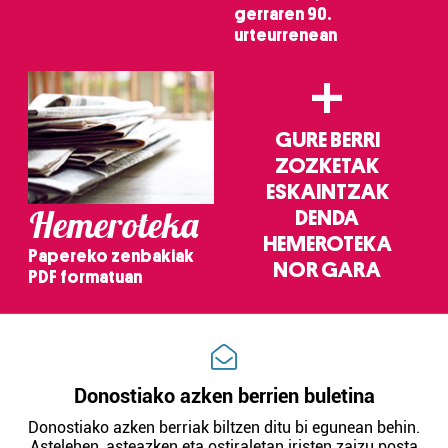
gerraren 90.
urteurrenean
+
GURE BERRI
ZOZKETAK
ESKAINTZAK
Hemeroteka
DENDA
HEMEROTEKA
Papereko zenbakiak
NOR GARA
PDF formatuan
Donostiako azken berrien buletina
Donostiako azken berriak biltzen ditu bi egunean behin.
Astelehen, asteazken eta ostiraletan iristen zaizu posta