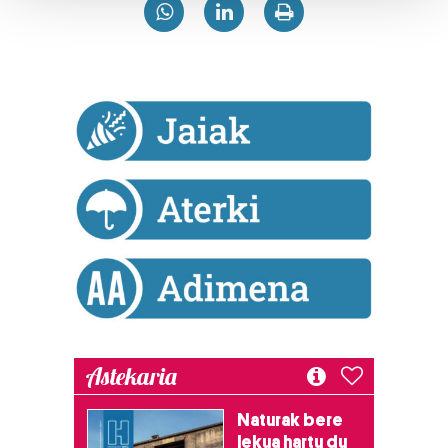
Guk eta gure bazkideek zure datu pertsonalak
prozesatzen ditugu, zure IP zenbakia, besteak beste,
teknologia erabiliz, cookieak adibidez, iragarki eta eduki
pertsonalizatuak eskaintzeko, iragarkiak eta edukia
neurtzeko, jendeari buruzko informazioa biltzeko eta
produktuak garatzeko. Zure datuak nork eta zertarako
erabiltzen dituen hauta dezakezu.
Bazkide batzuek ez dizute baimenik eskatzen, eta beren
interes komertzial legitimoetan babesten dira. Ikusi gure
bazkideen zerrenda, beren ustez zein helburutarako
duten interes legitimoa eta horren aurka nola egin
dezakezun ikusteko.
Lortu zure datu pertsonalak prozesatzeko moduari
Astekaria
buruzko informazio gehiago eta ezarri zure lehentasunak
datuen atalean. Edozein unetan alda edo ken dezakezu
Naturak bere
zure baimena Cookieen adierazpenean.
lekua hartu du