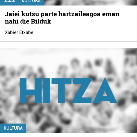
JAIAK
KULTURA
Jaiei kutsu parte hartzaileagoa eman
nahi die Bilduk
Xabier Etxabe
KULTURA