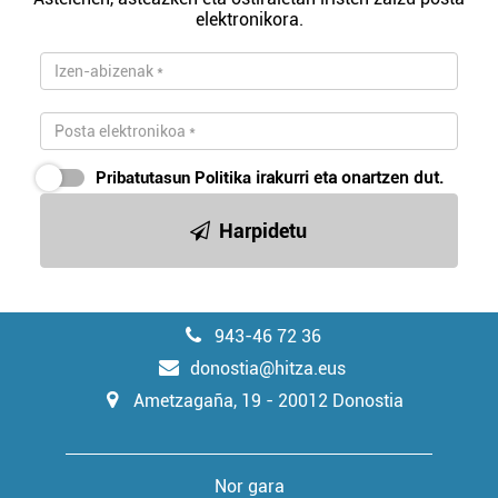
elektronikora.
Pribatutasun Politika
irakurri eta onartzen dut.
Harpidetu
943-46 72 36
donostia@hitza.eus
Ametzagaña, 19 - 20012 Donostia
Nor gara