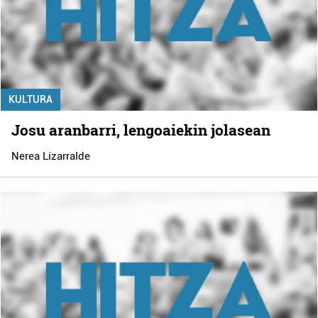
KULTURA
Josu aranbarri, lengoaiekin jolasean
Nerea Lizarralde