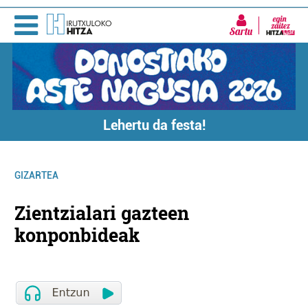
Sartu
Lehertu da festa!
GIZARTEA
Zientzialari gazteen
konponbideak