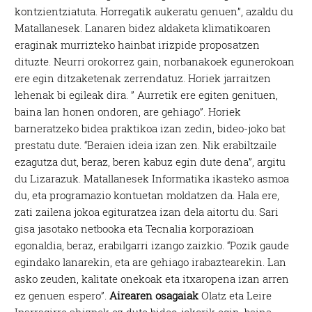
kontzientziatuta. Horregatik aukeratu genuen”, azaldu du
Matallanesek. Lanaren bidez aldaketa klimatikoaren
eraginak murrizteko hainbat irizpide proposatzen
dituzte. Neurri orokorrez gain, norbanakoek egunerokoan
ere egin ditzaketenak zerrendatuz. Horiek jarraitzen
lehenak bi egileak dira. ” Aurretik ere egiten genituen,
baina lan honen ondoren, are gehiago”. Horiek
barneratzeko bidea praktikoa izan zedin, bideo-joko bat
prestatu dute. “Beraien ideia izan zen. Nik erabiltzaile
ezagutza dut, beraz, beren kabuz egin dute dena”, argitu
du Lizarazuk. Matallanesek Informatika ikasteko asmoa
du, eta programazio kontuetan moldatzen da. Hala ere,
zati zailena jokoa egituratzea izan dela aitortu du. Sari
gisa jasotako netbooka eta Tecnalia korporazioan
egonaldia, beraz, erabilgarri izango zaizkio. “Pozik gaude
egindako lanarekin, eta are gehiago irabaztearekin. Lan
asko zeuden, kalitate onekoak eta itxaropena izan arren
ez genuen espero”.
Airearen osagaiak
Olatz eta Leire