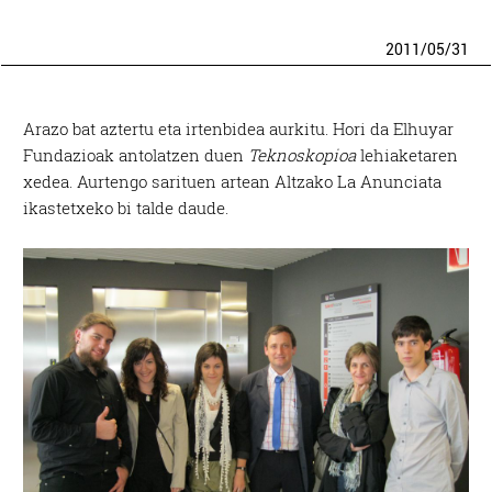
2011
/
05
/
31
Arazo bat aztertu eta irtenbidea aurkitu. Hori da Elhuyar
Fundazioak antolatzen duen
Teknoskopioa
lehiaketaren
xedea. Aurtengo sarituen artean Altzako La Anunciata
ikastetxeko bi talde daude.