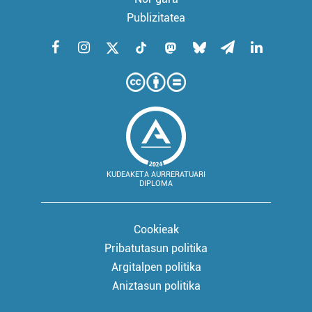
Publizitatea
KUDEAKETA AURRERATUARI
DIPLOMA
Cookieak
Pribatutasun politika
Argitalpen politika
Aniztasun politika