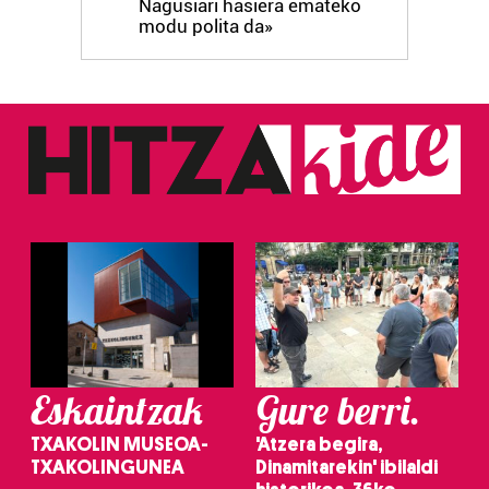
Nagusiari hasiera emateko
modu polita da»
Webgune honek cookie propioak eta hirugarrenen cookie-
fitxategiak erabiltzen ditu. Zure esperientzia eta
zerbitzuak hobetzeko asmoz, cookie teknologiaz
baliatzen gara. Ohar hau onartuz gero, teknologia hori
erabiltzeko baimen esplizitua ematen diguzu.
Gehiago
irakurri
Eskaintzak
Gure berri.
TXAKOLIN MUSEOA-
'Atzera begira,
TXAKOLINGUNEA
Dinamitarekin' ibilaldi