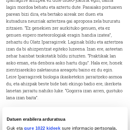
Iparragirre ahizpek ez dute bideo-jokorik egin, baina
lagin mordoa behatu eta aztertu dute. Pasaiako portuaren
parean bizi dira, eta bertako aireak zer duen eta
kutsadura neurriak aztertzea gai aproposa zela bururatu
zitzaien. “Ez genekien zer aurkituko genuen, eta ez
genuen espero meteorologiak eragin handia izatea”,
zehaztu du Olatz Iparragirrek. Laginak bildu eta aztertzea
izan da bi ahizpentzat egiteko luzeena. Izan ere, asteetan
zehar hainbat txokotatik bildu zituzten. “Praktikak lan
asko eman, eta denbora asko hartu digu”. Hala ere, honek
zientziarekiko zaletasuna areagotu baino ez du egin.
Leire Iparragirrek biologia ikasketekin jarraitzeko asmoa
du, eta ahizpak beste bide bati ekingo badio ere, ikerketa
lanetan jarraitu nahiko luke. “Gogorra izan arren, gustuko
lana izan baita”.
Datuen erabilera arduratsua
Guk eta
gure 1022 kideek
sure informacio pertsonala,