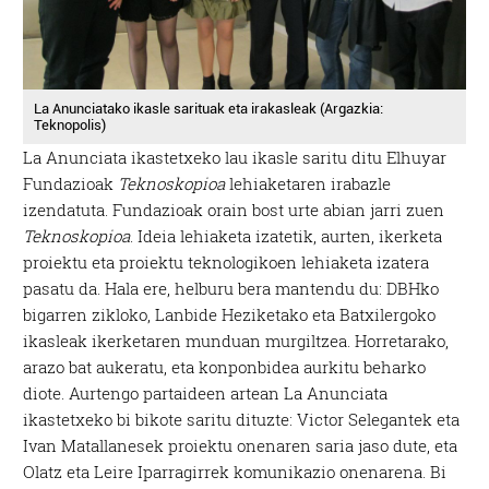
La Anunciatako ikasle sarituak eta irakasleak (Argazkia:
Teknopolis)
La Anunciata ikastetxeko lau ikasle saritu ditu Elhuyar
Fundazioak
Teknoskopioa
lehiaketaren irabazle
izendatuta. Fundazioak orain bost urte abian jarri zuen
Teknoskopioa
. Ideia lehiaketa izatetik, aurten, ikerketa
proiektu eta proiektu teknologikoen lehiaketa izatera
pasatu da. Hala ere, helburu bera mantendu du: DBHko
bigarren zikloko, Lanbide Heziketako eta Batxilergoko
ikasleak ikerketaren munduan murgiltzea. Horretarako,
arazo bat aukeratu, eta konponbidea aurkitu beharko
diote. Aurtengo partaideen artean La Anunciata
ikastetxeko bi bikote saritu dituzte: Victor Selegantek eta
Ivan Matallanesek proiektu onenaren saria jaso dute, eta
Olatz eta Leire Iparragirrek komunikazio onenarena. Bi