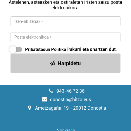
Astelehen, asteazken eta ostiraletan iristen zaizu posta
elektronikora.
Pribatutasun Politika
irakurri eta onartzen dut.
Harpidetu
943-46 72 36
donostia@hitza.eus
Ametzagaña, 19 - 20012 Donostia
Nor gara