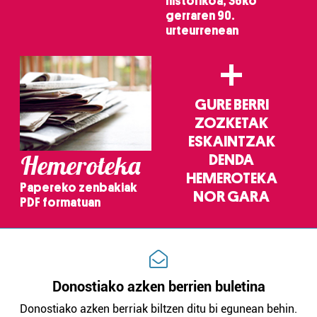
historikoa, 36ko
gerraren 90.
urteurrenean
+
GURE BERRI
ZOZKETAK
ESKAINTZAK
Hemeroteka
DENDA
HEMEROTEKA
Papereko zenbakiak
NOR GARA
PDF formatuan
Donostiako azken berrien buletina
Donostiako azken berriak biltzen ditu bi egunean behin.