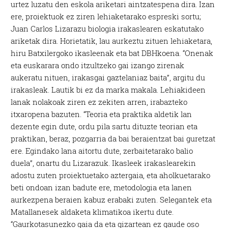
urtez luzatu den eskola ariketari aintzatespena dira. Izan
ere, proiektuok ez ziren lehiaketarako espreski sortu;
Juan Carlos Lizarazu biologia irakaslearen eskatutako
ariketak dira. Horietatik, lau aurkeztu zituen lehiaketara,
hiru Batxilergoko ikasleenak eta bat DBHkoena. “Onenak
eta euskarara ondo itzultzeko gai izango zirenak
aukeratu nituen, irakasgai gaztelaniaz baita”, argitu du
irakasleak. Lautik bi ez da marka makala. Lehiakideen
lanak nolakoak ziren ez zekiten arren, irabazteko
itxaropena bazuten. “Teoria eta praktika aldetik lan
dezente egin dute, ordu pila sartu dituzte teorian eta
praktikan, beraz, pozgarria da bai beraientzat bai guretzat
ere. Egindako lana aitortu dute, zerbaitetarako balio
duela”, onartu du Lizarazuk. Ikasleek irakaslearekin
adostu zuten proiektuetako aztergaia, eta aholkuetarako
beti ondoan izan badute ere, metodologia eta lanen
aurkezpena beraien kabuz erabaki zuten. Selegantek eta
Matallanesek aldaketa klimatikoa ikertu dute.
“Gaurkotasunezko gaia da eta gizartean ez gaude oso