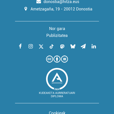
donostia@hitza.eus
Ametzagaña, 19 - 20012 Donostia
Nor gara
Publizitatea
KUDEAKETA AURRERATUARI
DIPLOMA
Cookieak