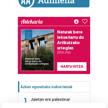
Astekaria
Naturak bere
lekua hartu du
Artikutzako
urtegian
2.500 zkia.
HARTU HITZA
Azken egunetako irakurrienak
1
Jaietan ere palestinar
erresistentziari