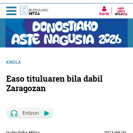
Sartu
KIROLA
Easo tituluaren bila dabil
Zaragozan
Irutxuloko Hitza