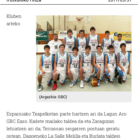
2011
/
05
/
31
Kluben
arteko
(Argazkia: GBC)
Espainiako Txapelketan parte hartzen ari da Lagun Aro
GBC Easo. Kadete mailako taldea da eta Zaragozan
lehiatzen ari da; Terrassan seigarren postuan geratu
ostean. Dagoeneko La Salle Melilla eta Burlata taldeei