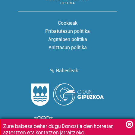
DIPLOMA
Cookieak
Pribatutasun politika
Argitalpen politika
Aniztasun politika
Babesleak:
Zure babesa behar dugu Donostia den horretan
aztertzen eta kontatzen jarraitzeko.