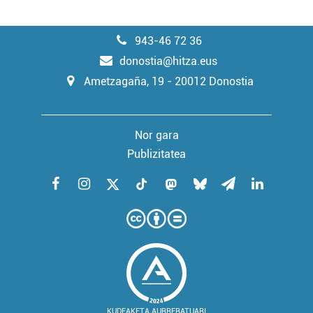
943-46 72 36
donostia@hitza.eus
Ametzagaña, 19 - 20012 Donostia
Nor gara
Publizitatea
KUDEAKETA AURRERATUARI