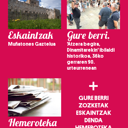
erabiltzeko baimen esplizitua ematen diguzu.
Gehiago
irakurri
Eskaintzak
Gure berri.
Muñatones Gaztelua
'Atzera begira,
Dinamitarekin' ibilaldi
historikoa, 36ko
gerraren 90.
urteurrenean
+
GURE BERRI
ZOZKETAK
ESKAINTZAK
Hemeroteka
DENDA
HEMEROTEKA