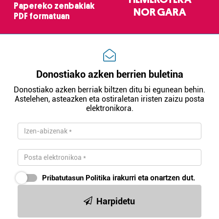
Papereko zenbakiak
NOR GARA
PDF formatuan
Donostiako azken berrien buletina
Donostiako azken berriak biltzen ditu bi egunean behin.
Astelehen, asteazken eta ostiraletan iristen zaizu posta
elektronikora.
Pribatutasun Politika
irakurri eta onartzen dut.
Harpidetu