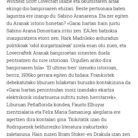
Winfield Scott Lovecraft idazle eta okultistaren aitak
ekingo dio banpiroaren ehizari. Beste pertsonaia baten
laguntza ere izango du: Sabino Aranarena. Eta zer egiten
du Aranak istorio honetan? «Garai hartan hain justu
Sabino Arana Donostiara iritsi zen. EAJen batzokia
inauguratzera etorri zen. Hark Madrileko arduradun
politikoak ‘odol xurgaitzaileak’ zirela esan ohi zuen, eta
Lovecraftek Aranak banpiroetan sinesten duela
pentsatzen du nire istorioan. Urgullen ariko dira
banpiroaren bila». ‘El ultimo tren’ izeneko istorioan,
berriz, 1936ko gerrara egiten du bidaia. Frankistek
debekatutako liburuen bilaketari buruzko kontakizuna da:
«Garai hartan penintsulan inoiz izandako ekaitza
elektrikorik indartsuena sufritu zuten herritarrek».
Liburuan Peñaflorida kondea, Fausto Elhuyar
zientzialaria eta Felix Maria Samaniegi alegilaria ere
agertzen dira kontalari gisa. Txikitatik izan du
Rodriguezek beldurrezko literatura irakurtzeko
zaletasuna. Hain zuzen Bram Stoker-en Drakula izan zen