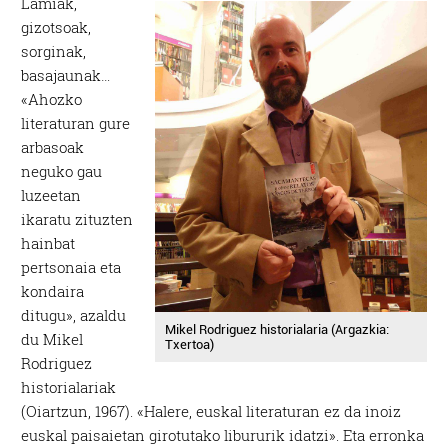
Lamiak,
gizotsoak,
sorginak,
basajaunak…
«Ahozko
literaturan gure
arbasoak
neguko gau
luzeetan
ikaratu zituzten
hainbat
pertsonaia eta
kondaira
ditugu», azaldu
Mikel Rodriguez historialaria (Argazkia:
du Mikel
Txertoa)
Rodriguez
historialariak
(Oiartzun, 1967). «Halere, euskal literaturan ez da inoiz
euskal paisaietan girotutako libururik idatzi». Eta erronka