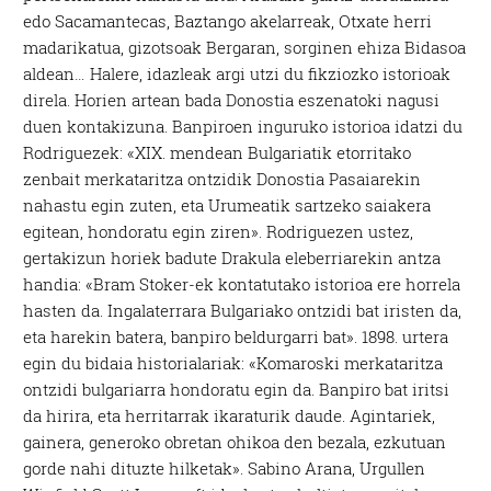
edo Sacamantecas, Baztango akelarreak, Otxate herri
madarikatua, gizotsoak Bergaran, sorginen ehiza Bidasoa
aldean… Halere, idazleak argi utzi du fikziozko istorioak
direla. Horien artean bada Donostia eszenatoki nagusi
duen kontakizuna. Banpiroen inguruko istorioa idatzi du
Rodriguezek: «XIX. mendean Bulgariatik etorritako
zenbait merkataritza ontzidik Donostia Pasaiarekin
nahastu egin zuten, eta Urumeatik sartzeko saiakera
egitean, hondoratu egin ziren». Rodriguezen ustez,
gertakizun horiek badute Drakula eleberriarekin antza
handia: «Bram Stoker-ek kontatutako istorioa ere horrela
hasten da. Ingalaterrara Bulgariako ontzidi bat iristen da,
eta harekin batera, banpiro beldurgarri bat». 1898. urtera
egin du bidaia historialariak: «Komaroski merkataritza
ontzidi bulgariarra hondoratu egin da. Banpiro bat iritsi
da hirira, eta herritarrak ikaraturik daude. Agintariek,
gainera, generoko obretan ohikoa den bezala, ezkutuan
gorde nahi dituzte hilketak». Sabino Arana, Urgullen