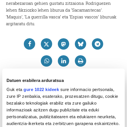
nerabezaroan gehien gustatu zitzaiona. Rodriguezen
lehen fikziozko lehen liburua da ‘Sacamantecas’.
‘Maquis’, ‘La guerrilla vasca’ eta ‘Espias vascos’ liburuak
argitaratu ditu.
Datuen erabilera arduratsua
Guk eta
gure 1022 kideek
sure informacio pertsonala,
zure IP zenbakia, esaterako, prozesatzen ditugu, cookie
bezalako teknologiak erabiliz eta zure gailuko
informazioak azitzen dugu publizitate eta eduki
pertsonalizatua, publizitatearen eta edukiaren neurketa,
audientzia-ikerketa eta zerbitzuen garapena eskaintzeko.