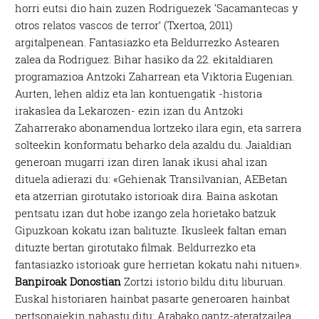
horri eutsi dio hain zuzen Rodriguezek ‘Sacamantecas y
otros relatos vascos de terror’ (Txertoa, 2011)
argitalpenean. Fantasiazko eta Beldurrezko Astearen
zalea da Rodriguez. Bihar hasiko da 22. ekitaldiaren
programazioa Antzoki Zaharrean eta Viktoria Eugenian.
Aurten, lehen aldiz eta lan kontuengatik -historia
irakaslea da Lekarozen- ezin izan du Antzoki
Zaharrerako abonamendua lortzeko ilara egin, eta sarrera
solteekin konformatu beharko dela azaldu du. Jaialdian
generoan mugarri izan diren lanak ikusi ahal izan
dituela adierazi du: «Gehienak Transilvanian, AEBetan
eta atzerrian girotutako istorioak dira. Baina askotan
pentsatu izan dut hobe izango zela horietako batzuk
Gipuzkoan kokatu izan balituzte. Ikusleek faltan eman
dituzte bertan girotutako filmak. Beldurrezko eta
fantasiazko istorioak gure herrietan kokatu nahi nituen».
Banpiroak Donostian
Zortzi istorio bildu ditu liburuan.
Euskal historiaren hainbat pasarte generoaren hainbat
pertsonaiekin nahastu ditu: Arabako gantz-ateratzailea