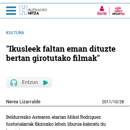
Sartu
KULTURA
"Ikusleek faltan eman dituzte
bertan girotutako filmak"
Nerea Lizarralde
2011
/
10
/
28
Beldurrezko Astearen atarian Mikel Rodriguez
historialariak fikziozko lehen liburua kaleratu du