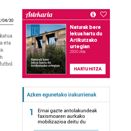
Astekaria
2
/
04
/
30
Naturak bere
lekua hartu du
rkatua
Artikutzako
a eta
urtegian
a.
2.500 zkia.
an
futbol
HARTU HITZA
Azken egunetako irakurrienak
1
Ernai gazte antolakundeak
faxismoaren aurkako
mobilizazioa deitu du