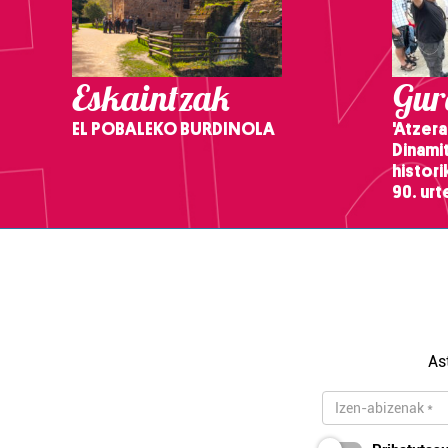
Eskaintzak
Gure
EL POBALEKO BURDINOLA
'Atzera
Dinamit
histor
90. ur
As