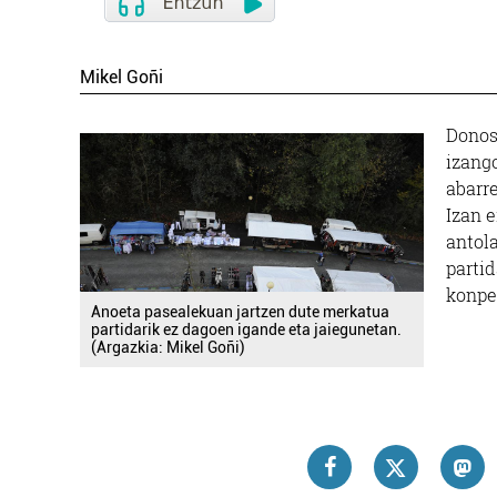
Mikel Goñi
Donos
izang
abarre
Izan e
antol
parti
konpe
Anoeta pasealekuan jartzen dute merkatua
partidarik ez dagoen igande eta jaiegunetan.
(Argazkia: Mikel Goñi)