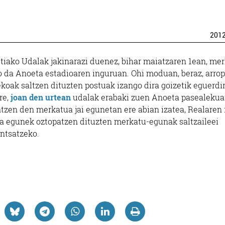
201
tiako Udalak jakinarazi duenez, bihar maiatzaren 1ean, me
o da Anoeta estadioaren inguruan. Ohi moduan, beraz, arrop
koak saltzen dituzten postuak izango dira goizetik eguerdir
re,
joan den urtean
udalak erabaki zuen Anoeta pasealeku
atzen den merkatua jai egunetan ere abian izatea, Realaren 
da egunek oztopatzen dituzten merkatu-egunak saltzaileei
ntsatzeko.