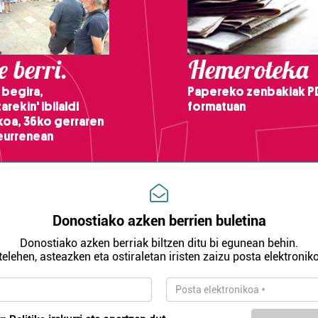
 berri.
Hemeroteka
 begira,
Papereko zenbakiak P
arekin' ibilaldi
formatuan
ikoa, 36ko gerraren
teurrenean
Donostiako azken berrien buletina
Donostiako azken berriak biltzen ditu bi egunean behin.
telehen, asteazken eta ostiraletan iristen zaizu posta elektroniko