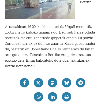
Berrira.
Arratsaldean, 16:00ak aldera erori da Urgull menditik;
zortzi metro kuboko tamaina du. Badirudi haize bolada
bortitzak eta euri zaparrada gogorrek eragin lur jauzia.
Zorionez harriak ez du inor zauritu. Kaleargi bat hautsi
du, besterik ez. Donostiako Udalak jakinarazi du bihar
arte gutxienez, Pasealeku Berriko errepidea moztuta
egongo dela. Bihar baloratuko dute udal teknikariek
harria noiz kendu.