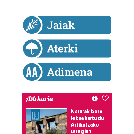
Astekaria
Naturak bere
lekua hartu du
Artikutzako
urtegian