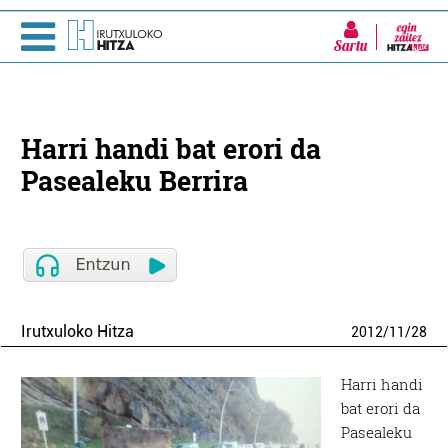
Sartu
Harri handi bat erori da
Pasealeku Berrira
Irutxuloko Hitza
2012
/
11
/
28
Harri handi
bat erori da
Pasealeku