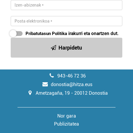
Webgune honek cookie propioak eta hirugarrenen cookie-
fitxategiak erabiltzen ditu. Zure esperientzia eta
zerbitzuak hobetzeko asmoz, cookie teknologiaz
baliatzen gara. Ohar hau onartuz gero, teknologia hori
erabiltzeko baimen esplizitua ematen diguzu.
Gehiago
Pribatutasun Politika
irakurri eta onartzen dut.
irakurri
Harpidetu
943-46 72 36
donostia@hitza.eus
Ametzagaña, 19 - 20012 Donostia
Nor gara
Publizitatea