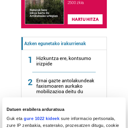
2.500 zkia.
HARTU HITZA
Azken egunetako irakurrienak
1
Hizkuntza ere, kontsumo
irizpide
2
Ernai gazte antolakundeak
faxismoaren aurkako
mobilizazioa deitu du
3
Pertsona bat atxilotu dute
Datuen erabilera arduratsua
osasun publikoaren
Guk eta
gure 1022 kideek
sure informacio pertsonala,
aurkako delitua egotzita
zure IP zenbakia, esaterako, prozesatzen ditugu, cookie