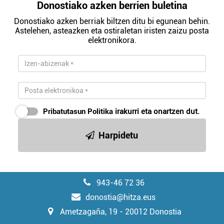
Donostiako azken berrien buletina
Donostiako azken berriak biltzen ditu bi egunean behin.
Astelehen, asteazken eta ostiraletan iristen zaizu posta
elektronikora.
Pribatutasun Politika
irakurri eta onartzen dut.
Harpidetu
943-46 72 36
donostia@hitza.eus
Ametzagaña, 19 - 20012 Donostia