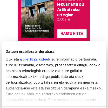
lekua hartu du
Artikutzako
urtegian
2.500 zkia.
HARTU HITZA
Datuen erabilera arduratsua
Azken egunetako irakurrienak
Guk eta
gure 1022 kideek
sure informacio pertsonala,
zure IP zenbakia, esaterako, prozesatzen ditugu, cookie
1
Ernai gazte antolakundeak
bezalako teknologiak erabiliz eta zure gailuko
faxismoaren aurkako
mobilizazioa deitu du
informazioak azitzen dugu publizitate eta eduki
pertsonalizatua, publizitatearen eta edukiaren neurketa,
audientzia-ikerketa eta zerbitzuen garapena eskaintzeko.
2
Pertsona bat atxilotu dute
Zure datuak nork eta zertarako erabiltzen dituen
osasun publikoaren
aurkako delitua egotzita
hautatzeko aukera duzu. Zure onespena aldatzen edo
deuseztatzen ahal duzu edozein momentutan, Cookie