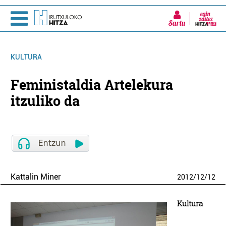
Sartu
KULTURA
Feministaldia Artelekura
itzuliko da
Kattalin Miner
2012
/
12
/
12
Kultura