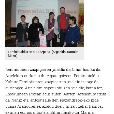
Feministaldiaren aurkezpena. (Argazkia: Kattalin
Miner)
feministaren zazpigarren jaialdia da; bihar hasiko da.
Artelekun aurkeztu dute gaur goizean Feministaldia.
Kultura Feministaren zazpigarren jaialdia izango da
aurtengoa. Artelekun ospatu ohi zen jaialdia, baina iaz,
Emakumeen Etxean egin zuten. Aurten, Artelekura itzuli
da. Nahiz eta, antolatzaile den Plazandreok-eko kide
Juana Arangurenek azaldu duen, hirian zehar hainbat
ekimen egingo dituztela. Bihar hasiko da, Marina