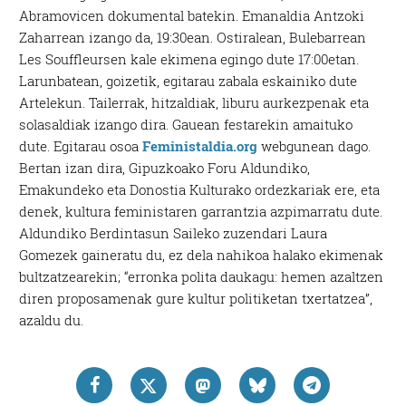
Abramovicen dokumental batekin. Emanaldia Antzoki
Zaharrean izango da, 19:30ean. Ostiralean, Bulebarrean
Les Souffleursen kale ekimena egingo dute 17:00etan.
Larunbatean, goizetik, egitarau zabala eskainiko dute
Artelekun. Tailerrak, hitzaldiak, liburu aurkezpenak eta
solasaldiak izango dira. Gauean festarekin amaituko
dute. Egitarau osoa
Feministaldia.org
webgunean dago.
Bertan izan dira, Gipuzkoako Foru Aldundiko,
Emakundeko eta Donostia Kulturako ordezkariak ere, eta
denek, kultura feministaren garrantzia azpimarratu dute.
Aldundiko Berdintasun Saileko zuzendari Laura
Gomezek gaineratu du, ez dela nahikoa halako ekimenak
bultzatzearekin; “erronka polita daukagu: hemen azaltzen
diren proposamenak gure kultur politiketan txertatzea”,
azaldu du.