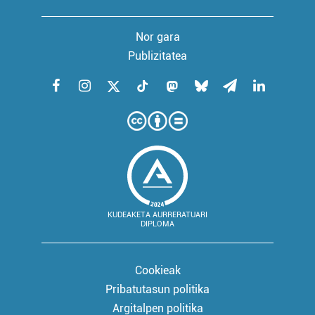
Nor gara
Publizitatea
KUDEAKETA AURRERATUARI
DIPLOMA
Cookieak
Pribatutasun politika
Argitalpen politika