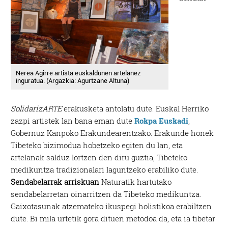
Nerea Agirre artista euskaldunen artelanez
inguratua. (Argazkia: Agurtzane Altuna)
SolidarizARTE
erakusketa antolatu dute. Euskal Herriko
zazpi artistek lan bana eman dute
Rokpa Euskadi
,
Gobernuz Kanpoko Erakundearentzako. Erakunde honek
Tibeteko bizimodua hobetzeko egiten du lan, eta
artelanak salduz lortzen den diru guztia, Tibeteko
medikuntza tradizionalari laguntzeko erabiliko dute.
Sendabelarrak arriskuan
Naturatik hartutako
sendabelarretan oinarritzen da Tibeteko medikuntza.
Gaixotasunak atzemateko ikuspegi holistikoa erabiltzen
dute. Bi mila urtetik gora dituen metodoa da, eta ia tibetar