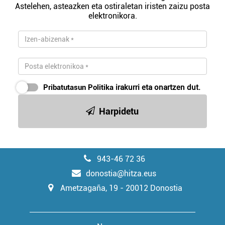
Astelehen, asteazken eta ostiraletan iristen zaizu posta
elektronikora.
Pribatutasun Politika
irakurri eta onartzen dut.
Harpidetu
943-46 72 36
donostia@hitza.eus
Ametzagaña, 19 - 20012 Donostia