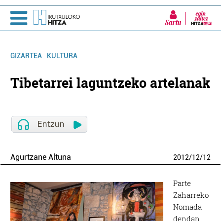
Sartu
GIZARTEA
KULTURA
Tibetarrei laguntzeko artelanak
Agurtzane Altuna
2012
/
12
/
12
Parte
Zaharreko
Nomada
dendan