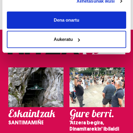
Xehetasunak ikusi
osasun publikoaren
aurkako delitua egotzita
If you allow, we would also like to:
Collect information about your geographical
Dena onartu
location which can be accurate to within several
meters
Aukeratu
Identify your device by actively scanning it for
specific characteristics (fingerprinting)
Find out more about how your personal data is processed
and set your preferences in the
details section
.
Guk eta gure bazkideek zure datu pertsonalak
prozesatzen ditugu, zure IP zenbakia, besteak beste,
teknologia erabiliz, cookieak adibidez, iragarki eta eduki
pertsonalizatuak eskaintzeko, iragarkiak eta edukia
neurtzeko, jendeari buruzko informazioa biltzeko eta
Eskaintzak
Gure berri.
produktuak garatzeko. Zure datuak nork eta zertarako
erabiltzen dituen hauta dezakezu.
SANTIMAMIÑE
'Atzera begira,
Dinamitarekin' ibilaldi