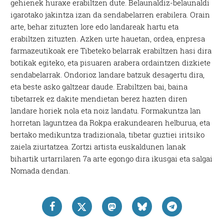
gehienek huraxe erabiltzen dute. Belaunaldiz-belaunaldi
igarotako jakintza izan da sendabelarren erabilera. Orain
arte, behar zituzten lore edo landareak hartu eta
erabiltzen zituzten. Azken urte hauetan, ordea, enpresa
farmazeutikoak ere Tibeteko belarrak erabiltzen hasi dira
botikak egiteko, eta pisuaren arabera ordaintzen dizkiete
sendabelarrak. Ondorioz landare batzuk desagertu dira,
eta beste asko galtzear daude. Erabiltzen bai, baina
tibetarrek ez dakite mendietan berez hazten diren
landare horiek nola eta noiz landatu. Formakuntza lan
horretan laguntzea da Rokpa erakundearen helburua, eta
bertako medikuntza tradizionala, tibetar guztiei iritsiko
zaiela ziurtatzea. Zortzi artista euskaldunen lanak
bihartik urtarrilaren 7a arte egongo dira ikusgai eta salgai
Nomada dendan.