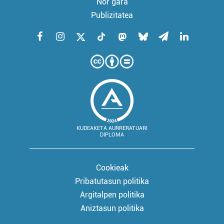
Nor gara
Publizitatea
KUDEAKETA AURRERATUARI
DIPLOMA
Cookieak
Pribatutasun politika
Argitalpen politika
Aniztasun politika