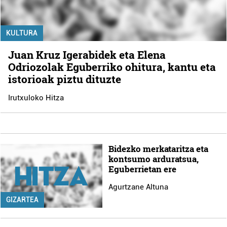
KULTURA
Juan Kruz Igerabidek eta Elena
Odriozolak Eguberriko ohitura, kantu eta
istorioak piztu dituzte
Irutxuloko Hitza
Bidezko merkataritza eta
kontsumo arduratsua,
Eguberrietan ere
Agurtzane Altuna
GIZARTEA