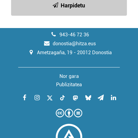
Harpidetu
943-46 72 36
donostia@hitza.eus
Ametzagaña, 19 - 20012 Donostia
Nor gara
Publizitatea