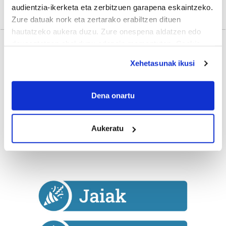
audientzia-ikerketa eta zerbitzuen garapena eskaintzeko.
Estitxu Zabala
Zure datuak nork eta zertarako erabiltzen dituen
hautatzeko aukera duzu. Zure onespena aldatzen edo
deuseztatzen ahal duzu edozein momentutan, Cookie
deklaraziotik edo Privacy triggerean klikatuz.
Gehiago
Xehetasunak ikusi
If you allow, we would also like to:
Collect information about your geographical
Dena onartu
location which can be accurate to within several
meters
Aukeratu
Identify your device by actively scanning it for
specific characteristics (fingerprinting)
Find out more about how your personal data is processed
and set your preferences in the
details section
.
Guk eta gure bazkideek zure datu pertsonalak
prozesatzen ditugu, zure IP zenbakia, besteak beste,
teknologia erabiliz, cookieak adibidez, iragarki eta eduki