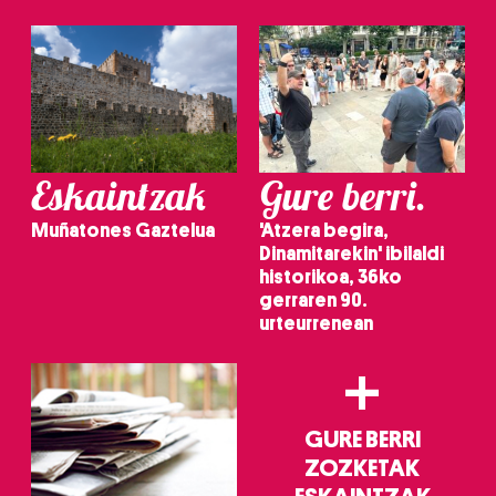
Eskaintzak
Gure berri.
Muñatones Gaztelua
'Atzera begira,
Dinamitarekin' ibilaldi
historikoa, 36ko
gerraren 90.
urteurrenean
+
GURE BERRI
ZOZKETAK