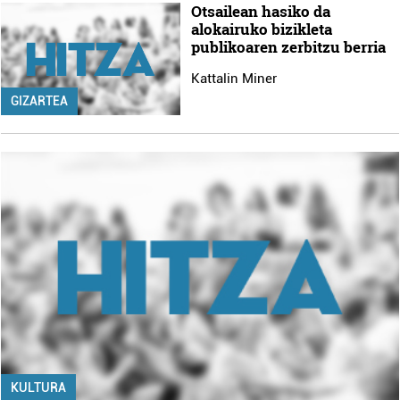
Otsailean hasiko da
alokairuko bizikleta
publikoaren zerbitzu berria
Kattalin Miner
GIZARTEA
KULTURA