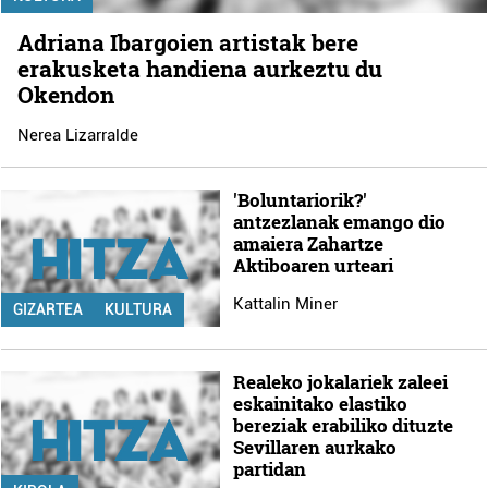
Adriana Ibargoien artistak bere
erakusketa handiena aurkeztu du
Okendon
Nerea Lizarralde
'Boluntariorik?'
antzezlanak emango dio
amaiera Zahartze
Aktiboaren urteari
Kattalin Miner
GIZARTEA
KULTURA
Realeko jokalariek zaleei
eskainitako elastiko
bereziak erabiliko dituzte
Sevillaren aurkako
partidan