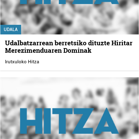
UDALA
Udalbatzarrean berretsiko dituzte Hiritar
Merezimenduaren Dominak
Irutxuloko Hitza