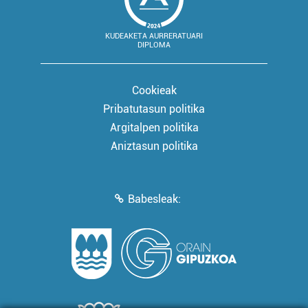
KUDEAKETA AURRERATUARI
DIPLOMA
Cookieak
Pribatutasun politika
Argitalpen politika
Aniztasun politika
Babesleak: