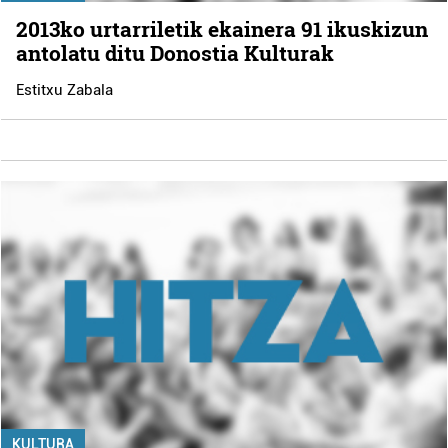
2013ko urtarriletik ekainera 91 ikuskizun
antolatu ditu Donostia Kulturak
Estitxu Zabala
KULTURA