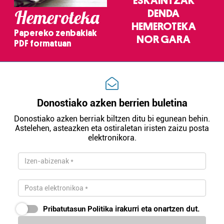
ESKAINTZAK
Hemeroteka
DENDA
HEMEROTEKA
Papereko zenbakiak
NOR GARA
PDF formatuan
Donostiako azken berrien buletina
Donostiako azken berriak biltzen ditu bi egunean behin.
Astelehen, asteazken eta ostiraletan iristen zaizu posta
elektronikora.
Pribatutasun Politika
irakurri eta onartzen dut.