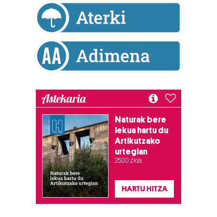
Astekaria
Naturak bere
lekua hartu du
Artikutzako
urtegian
2.500 zkia.
HARTU HITZA