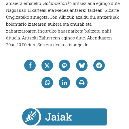
amaiera emateko,
Boluntariorik?
antzezlana egingo dute
Nagusilan Elkarteak eta Medea antzerki taldeak. Gizarte
Ongizateko zinegotzi Jon Albizuk azaldu du, antzerkiak
boluntario izatearen aukera eta onurak eta
zahartzaroaren inguruko hausnarketa bultzatu nahi
dituela. Antzoki Zaharrean egingo dute. Abenduaren
20an 19:00etan. Sarrera doakoa izango da.