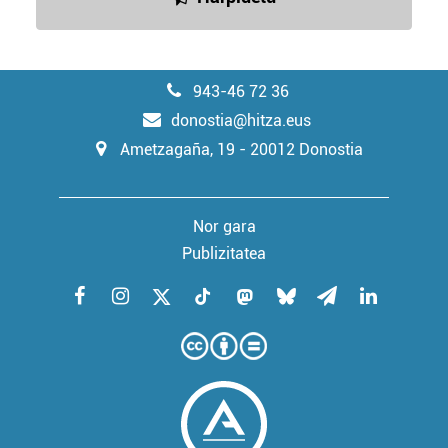
943-46 72 36
donostia@hitza.eus
Ametzagaña, 19 - 20012 Donostia
Nor gara
Publizitatea