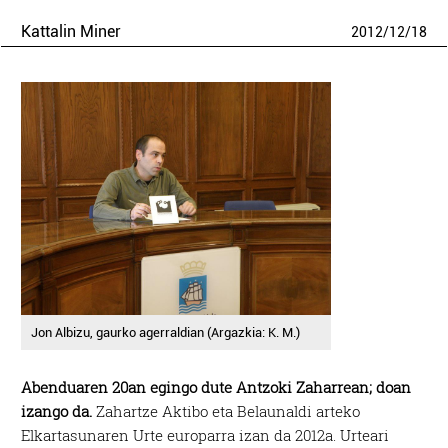
Kattalin Miner
2012
/
12
/
18
Jon Albizu, gaurko agerraldian (Argazkia: K. M.)
Abenduaren 20an egingo dute Antzoki Zaharrean; doan
izango da.
Zahartze Aktibo eta Belaunaldi arteko
Elkartasunaren Urte europarra izan da 2012a. Urteari