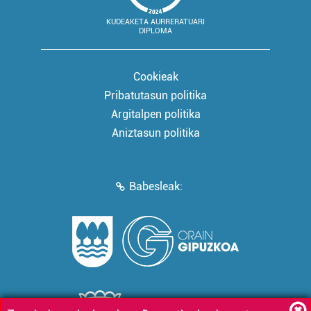
KUDEAKETA AURRERATUARI
DIPLOMA
Cookieak
Pribatutasun politika
Argitalpen politika
Aniztasun politika
Babesleak: