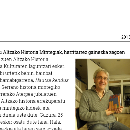
201
u Altzako Historia Mintegiak, herritarrez gainezka zegoen
i zuen Altzako Historia
a Kulturaren laguntzari esker.
bi urtetik behin, hainbat
e hamabigarrena,
Hautsa kenduz
n Serrano historia mintegiko
rrerako Aterpea jubilatuen
 Altzako historia errekuperatu
a mintegiko kideek, eta
 direla uste dute. Guztira, 25
esker osatu dute lana. Hala,
azkia eta haren sare soziala