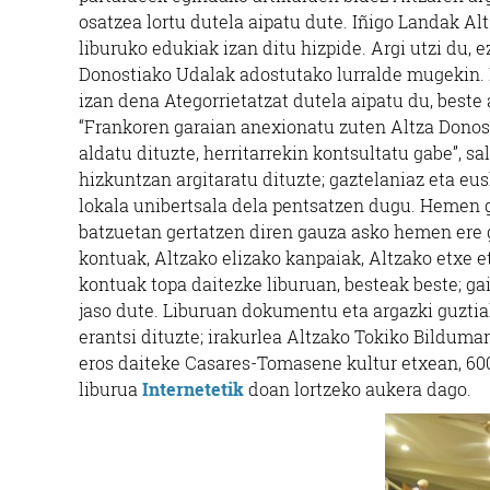
osatzea lortu dutela aipatu dute. Iñigo Landak Al
liburuko edukiak izan ditu hizpide. Argi utzi du, 
Donostiako Udalak adostutako lurralde mugekin. 
izan dena Ategorrietatzat dutela aipatu du, beste
“Frankoren garaian anexionatu zuten Altza Donost
aldatu dituzte, herritarrekin kontsultatu gabe”, 
hizkuntzan argitaratu dituzte; gaztelaniaz eta euska
lokala unibertsala dela pentsatzen dugu. Hemen g
batzuetan gertatzen diren gauza asko hemen ere ge
kontuak, Altzako elizako kanpaiak, Altzako etxe e
kontuak topa daitezke liburuan, besteak beste; ga
jaso dute. Liburuan dokumentu eta argazki guztia
erantsi dituzte; irakurlea Altzako Tokiko Bildum
eros daiteke Casares-Tomasene kultur etxean, 600 a
liburua
Internetetik
doan lortzeko aukera dago.