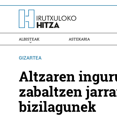
ALBISTEAK
ASTEKARIA
GIZARTEA
Altzaren ingur
zabaltzen jarr
bizilagunek