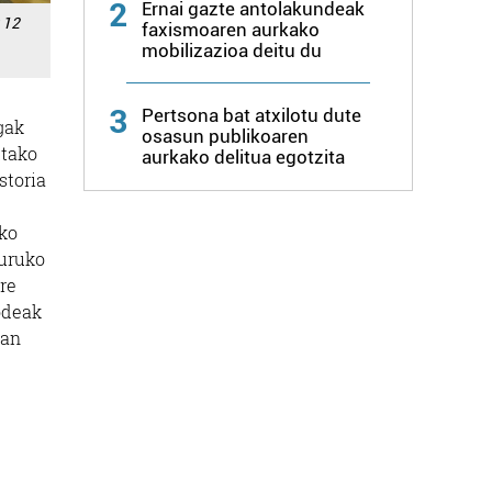
2
Ernai gazte antolakundeak
 12
faxismoaren aurkako
mobilizazioa deitu du
3
Pertsona bat atxilotu dute
gak
osasun publikoaren
utako
aurkako delitua egotzita
storia
ako
guruko
re
odeak
tan