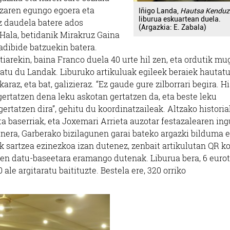
tzaren egungo egoera eta
Iñigo Landa,
Hautsa Kenduz
liburua eskuartean duela.
ez daudela batere ados
(Argazkia: E. Zabala)
Hala, betidanik Mirakruz Gaina
 adibide batzuekin batera.
iarekin, baina Franco duela 40 urte hil zen, eta ordutik mu
salatu du Landak. Liburuko artikuluak egileek beraiek hautat
raz, eta bat, galizieraz. “Ez gaude gure zilborrari begira. Hi
ertatzen dena leku askotan gertatzen da, eta beste leku
rtatzen dira”, gehitu du koordinatzaileak. Altzako histori
ta baserriak, eta Joxemari Arrieta auzotar festazalearen in
inera, Garberako bizilagunen garai bateko argazki bilduma e
k sartzea ezinezkoa izan dutenez, zenbait artikulutan QR k
aren datu-baseetara eramango dutenak. Liburua bera, 6 euro
le argitaratu baitituzte. Bestela ere, 320 orriko