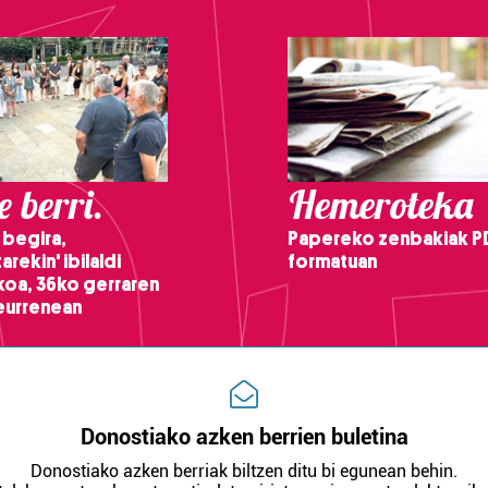
 berri.
Hemeroteka
 begira,
Papereko zenbakiak P
arekin' ibilaldi
formatuan
ikoa, 36ko gerraren
teurrenean
Donostiako azken berrien buletina
Donostiako azken berriak biltzen ditu bi egunean behin.