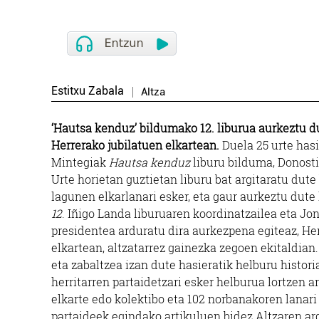
Estitxu Zabala
Altza
‘Hautsa kenduz’ bildumako 12. liburua aurkeztu d
Herrerako jubilatuen elkartean.
Duela 25 urte has
Mintegiak
Hautsa kenduz
liburu bilduma, Donosti
Urte horietan guztietan liburu bat argitaratu dute 
lagunen elkarlanari esker, eta gaur aurkeztu dut
12
. Iñigo Landa liburuaren koordinatzailea eta Jo
presidentea arduratu dira aurkezpena egiteaz, He
elkartean, altzatarrez gainezka zegoen ekitaldian.
eta zabaltzea izan dute hasieratik helburu histori
herritarren partaidetzari esker helburua lortzen ari
elkarte edo kolektibo eta 102 norbanakoren lanari 
partaideek egindako artikuluen bidez Altzaren arg