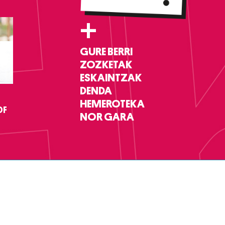
+
GURE BERRI
ZOZKETAK
ESKAINTZAK
DENDA
HEMEROTEKA
DF
NOR GARA