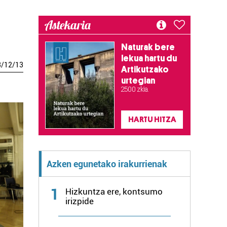
Astekaria
Naturak bere
lekua hartu du
3
/
12
/
13
Artikutzako
urtegian
2.500 zkia.
HARTU HITZA
Azken egunetako irakurrienak
1
Hizkuntza ere, kontsumo
irizpide