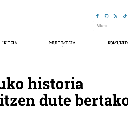
IRITZIA
MULTIMEDIA
KOMUNIT
uko historia
aitzen dute bertak