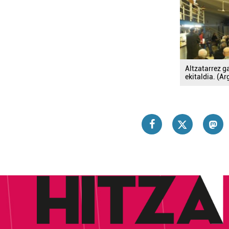
Altzatarrez g
ekitaldia. (Ar