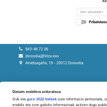
As
Pribatutasu
943-46 72 36
donostia@hitza.eus
Ametzagaña, 19 - 20012 Donostia
Datuen erabilera arduratsua
Guk eta
gure 1022 kideek
sure informacio pertsonala, z
erabiliz eta zure gailuko informazioak azitzen dugu publiz