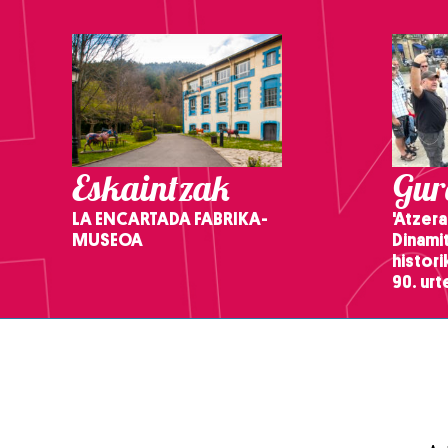
Eskaintzak
Gure
LA ENCARTADA FABRIKA-
'Atzera
MUSEOA
Dinamit
histor
90. ur