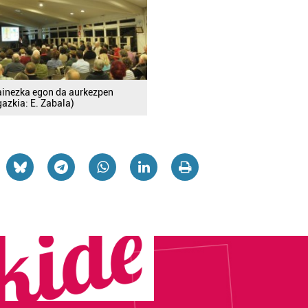
ainezka egon da aurkezpen
gazkia: E. Zabala)