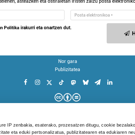
telehen, asteazken eta ostiraletan iristen zaizu posta elektroniko
n Politika
irakurri eta onartzen dut.
H
Nor gara
Publizitatea
ure IP zenbakia, esaterako, prozesatzen ditugu, cookie bezalako
itate eta eduki pertsonalizatua, publizitatearen eta edukiaren ne