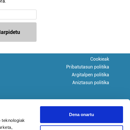
ra.
arpidetu
Cookieak
Pribatutasun politika
Argitalpen politika
Aniztasun politika
Dena onartu
 teknologiak
urketa,