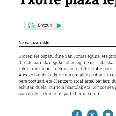
Nerea Lizarralde
Grosen ere ospatu dute San Tomas eguna, eta giro 
dituzte barnak, neguko lehen egunean. Trebeska d
trikitilariek musikarekin alaitu dute Txofre plaza,
Auzoko hainbat elkarte eta eragilek postua jarri 
bere postuari, eta Olentzero argal-argal bat jarri 
eskutan duela. Zurriola ikastolak eta Kortxoenea 
izan da, herri kiroletan parte hartu baitute.