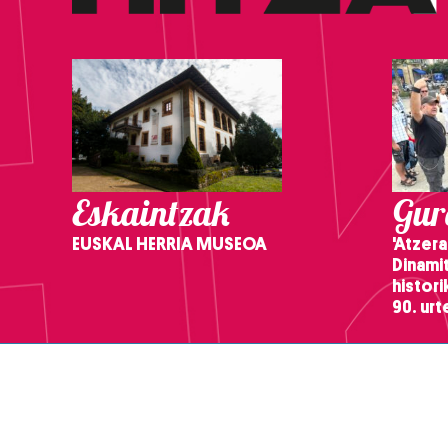
Eskaintzak
Gure
EUSKAL HERRIA MUSEOA
'Atzera
Dinamit
histor
90. ur