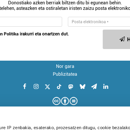
Donostiako azken berriak biltzen ditu bi egunean behin.
telehen, asteazken eta ostiraletan iristen zaizu posta elektroniko
n Politika
irakurri eta onartzen dut.
H
Nor gara
Publizitatea
ure IP zenbakia, esaterako, prozesatzen ditugu, cookie bezalako