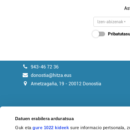
As
Pribatutasu
943-46 72 36
donostia@hitza.eus
Ametzagaña, 19 - 20012 Donostia
Datuen erabilera arduratsua
Guk eta
gure 1022 kideek
sure informacio pertsonala, z