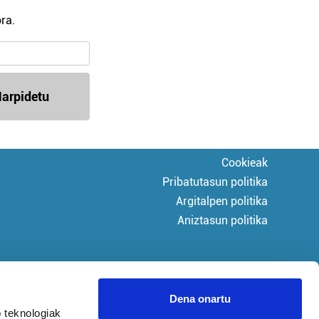
ra.
arpidetu
Cookieak
Pribatutasun politika
Argitalpen politika
Aniztasun politika
Dena onartu
 teknologiak