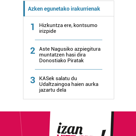
Azken egunetako irakurrienak
1
Hizkuntza ere, kontsumo
irizpide
2
Aste Nagusiko azpiegitura
muntatzen hasi dira
Donostiako Piratak
3
KASek salatu du
Udaltzaingoa haien aurka
jazartu dela