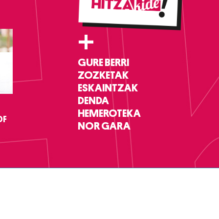
+
GURE BERRI
ZOZKETAK
ESKAINTZAK
DENDA
HEMEROTEKA
DF
NOR GARA