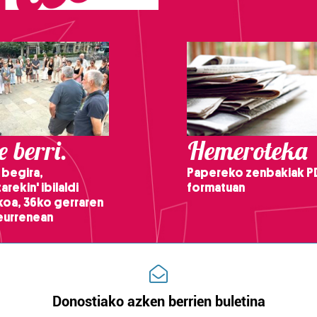
 berri.
Hemeroteka
 begira,
Papereko zenbakiak P
arekin' ibilaldi
formatuan
ikoa, 36ko gerraren
teurrenean
Donostiako azken berrien buletina