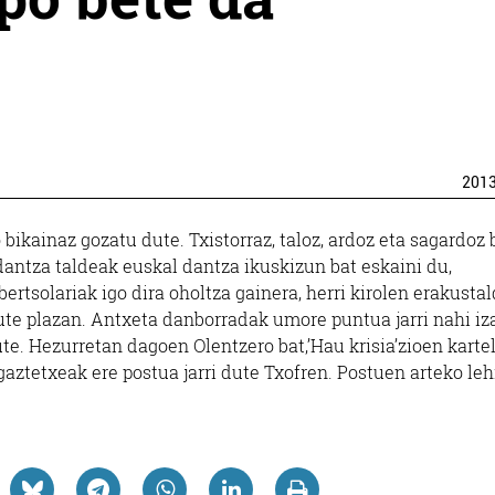
201
bikainaz gozatu dute. Txistorraz, taloz, ardoz eta sagardoz 
antza taldeak euskal dantza ikuskizun bat eskaini du,
 bertsolariak igo dira oholtza gainera, herri kirolen erakusta
dute plazan. Antxeta danborradak umore puntua jarri nahi iz
dute. Hezurretan dagoen Olentzero bat,’Hau krisia’zioen kartel
gaztetxeak ere postua jarri dute Txofren. Postuen arteko leh