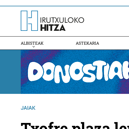
ALBISTEAK
ASTEKARIA
JAIAK
Txofre plaza le