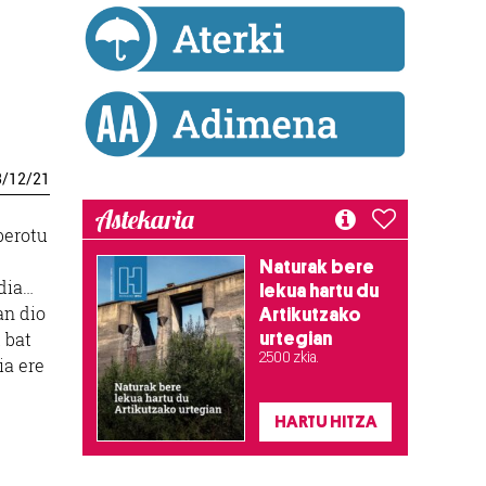
3
/
12
/
21
Astekaria
berotu
Naturak bere
ldia…
lekua hartu du
an dio
Artikutzako
 bat
urtegian
2.500 zkia.
ia ere
HARTU HITZA