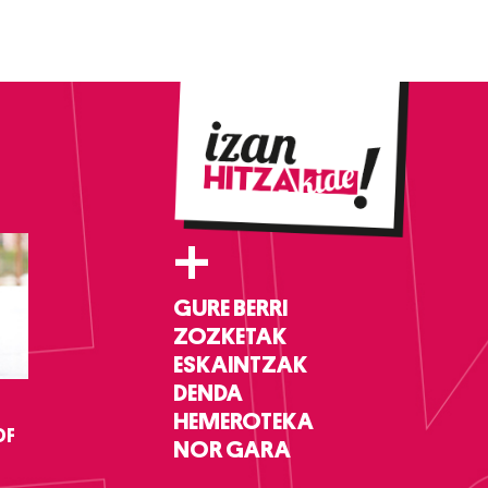
+
GURE BERRI
ZOZKETAK
ESKAINTZAK
DENDA
HEMEROTEKA
DF
NOR GARA