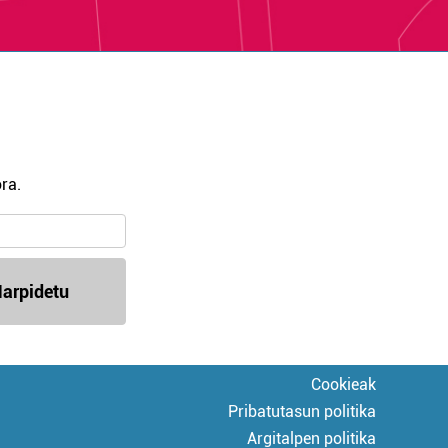
ra.
arpidetu
Cookieak
Pribatutasun politika
Argitalpen politika