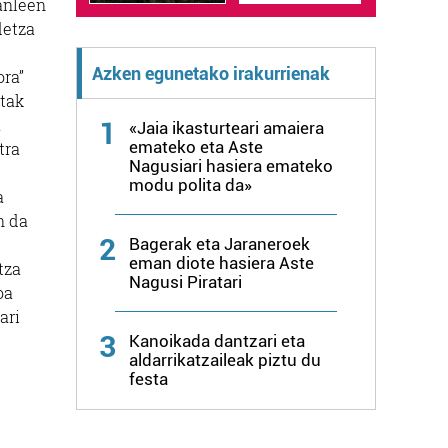
tanleen
detza
Azken egunetako irakurrienak
ora”
ltak
a
1
«Jaia ikasturteari amaiera
emateko eta Aste
tra
Nagusiari hasiera emateko
modu polita da»
a
n da
2
Bagerak eta Jaraneroek
eman diote hasiera Aste
tza
Nagusi Piratari
oa
ari
3
Kanoikada dantzari eta
aldarrikatzaileak piztu du
festa