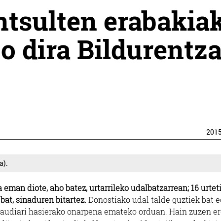
ntsulten erabakia
o dira Bildurentza
201
a).
eman diote, aho batez, urtarrileko udalbatzarrean; 16 urtet
bat, sinaduren bitartez.
Donostiako udal talde guztiek bat e
raudiari hasierako onarpena emateko orduan. Hain zuzen er