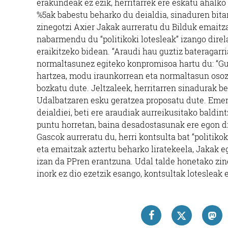
erakundeak ez ezik, herritarrek ere eskatu ahalko 
%5ak babestu beharko du deialdia, sinaduren bitar
zinegotzi Axier Jakak aurreratu du Bilduk emaitz
nabarmendu du “politikoki lotesleak” izango direl
eraikitzeko bidean. “Araudi hau guztiz bateragarri
normaltasunez egiteko konpromisoa hartu du: “Gu
hartzea, modu iraunkorrean eta normaltasun osoz
bozkatu dute. Jeltzaleek, herritarren sinadurak be
Udalbatzaren esku geratzea proposatu dute. Emen
deialdiei, beti ere araudiak aurreikusitako baldi
puntu horretan, baina desadostasunak ere egon di
Gascok aurreratu du, herri kontsulta bat “politiko
eta emaitzak aztertu beharko liratekeela, Jakak 
izan da PPren erantzuna. Udal talde honetako zine
inork ez dio ezetzik esango, kontsultak lotesleak 