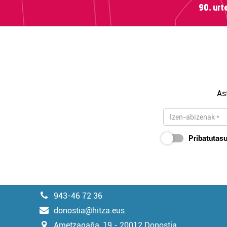
90. ur
As
Pribatutasu
943-46 72 36
donostia@hitza.eus
Ametzagaña, 19 - 20012 Donostia