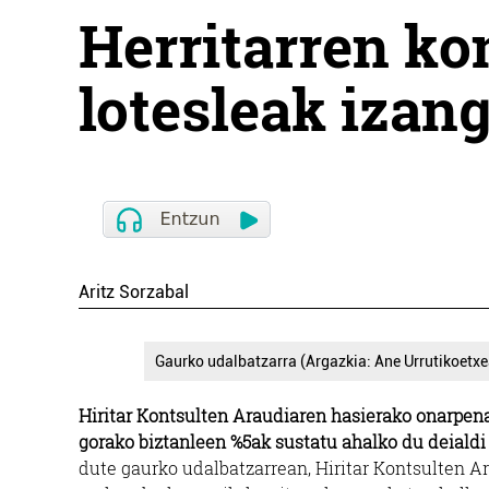
Herritarren ko
lotesleak izang
Aritz Sorzabal
Gaurko udalbatzarra (Argazkia: Ane Urrutikoetxe
Hiritar Kontsulten Araudiaren hasierako onarpena 
gorako biztanleen %5ak sustatu ahalko du deialdi 
dute gaurko udalbatzarrean, Hiritar Kontsulten A