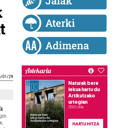
k
t
Astekaria
5
/
01
/
29
Naturak bere
lekua hartu du
Artikutzako
urtegian
2.500 zkia.
ik
gin
e,
HARTU HITZA