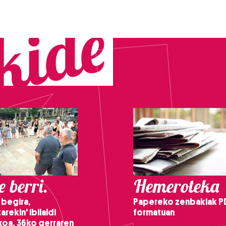
 berri.
Hemeroteka
 begira,
Papereko zenbakiak P
arekin' ibilaldi
formatuan
ikoa, 36ko gerraren