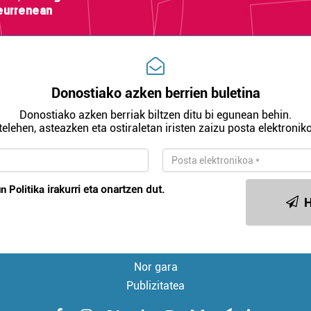
teurrenean
Donostiako azken berrien buletina
Donostiako azken berriak biltzen ditu bi egunean behin.
telehen, asteazken eta ostiraletan iristen zaizu posta elektroniko
n Politika
irakurri eta onartzen dut.
H
Nor gara
Publizitatea