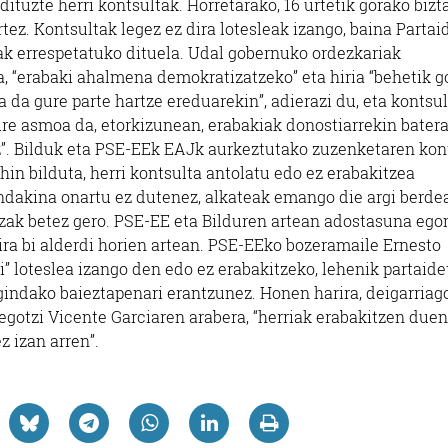
dituzte herri kontsultak. Horretarako, 16 urtetik gorako biz
tez. Kontsultak legez ez dira lotesleak izango, baina Partai
ak errespetatuko dituela. Udal gobernuko ordezkariak
a, “erabaki ahalmena demokratizatzeko” eta hiria “behetik g
a da gure parte hartze ereduarekin”, adierazi du, eta kontsu
re asmoa da, etorkizunean, erabakiak donostiarrekin bater
”. Bilduk eta PSE-EEk EAJk aurkeztutako zuzenketaren kon
hin bilduta, herri kontsulta antolatu edo ez erabakitzea
dakina onartu ez dutenez, alkateak emango die argi berde
ntzak betez gero. PSE-EE eta Bilduren artean adostasuna ego
ra bi alderdi horien artean. PSE-EEko bozeramaile Ernesto
ki” loteslea izango den edo ez erabakitzeko, lehenik partaide
egindako baieztapenari erantzunez. Honen harira, deigarriag
gotzi Vicente Garciaren arabera, “herriak erabakitzen duen
ez izan arren”.