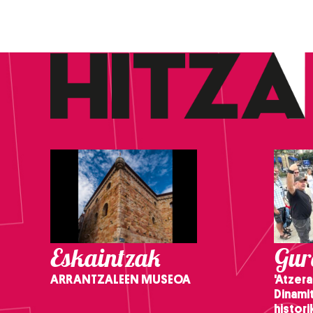
Eskaintzak
Gure
ARRANTZALEEN MUSEOA
'Atzera
Dinamit
histor