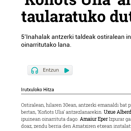
taularatuko du
5'Inahalak antzerki taldeak ostiralean i
oinarritutako lana.
Irutxuloko Hitza
Ostiralean, hilaren 30ean, antzerki emanaldi ba
bertan, ‘Koñots Ulia’ antzezlanarekin.
Uxue Alberd
ipuinean oinarrituta dago.
Amaiur Eper
Izpurar ga
doaz, zendu berria den Amatxiren etxean instalat