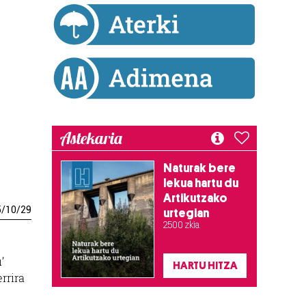
Astekaria
Naturak bere
lekua hartu du
Artikutzako
5
/
10
/
29
urtegian
2.500 zkia.
’
HARTU HITZA
rrira