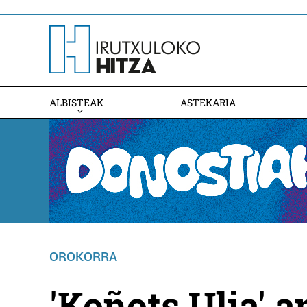
ALBISTEAK
ASTEKARIA
OROKORRA
'Koñots Ulia' 