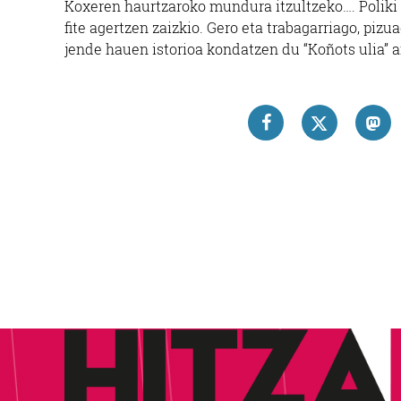
Koxeren haurtzaroko mundura itzultzeko…. Poliki 
fite agertzen zaizkio. Gero eta trabagarriago, piz
jende hauen istorioa kondatzen du “Koñots ulia” a