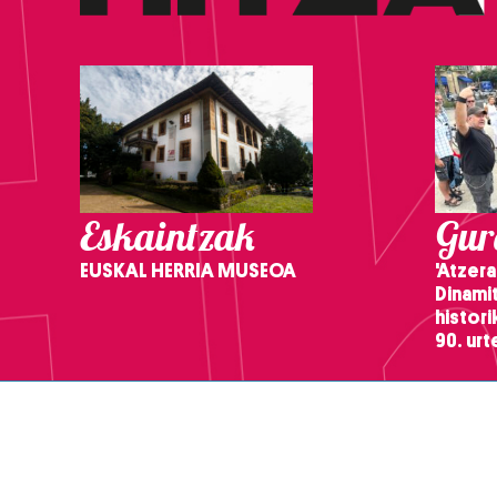
Eskaintzak
Gure
EUSKAL HERRIA MUSEOA
'Atzera
Dinamit
histor
90. ur