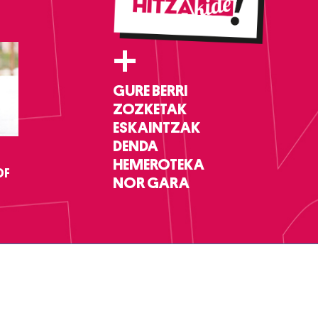
+
GURE BERRI
ZOZKETAK
ESKAINTZAK
DENDA
HEMEROTEKA
DF
NOR GARA