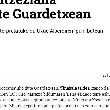
te Guardetxean
nterpretatuko du Uxue Alberdiren ipuin batean
201
t programatuko dute Guardetxean.
5’Inahala taldea
izango da
i
ren ‘Euli Giro’ narrazio bildumaren ‘Dena ez dago gure esku
zteak idatzitako bigarren antzerkia da. “Miren eta Koxe base
zera. Mirenek oportunidade profesionalei uko egin nahi die