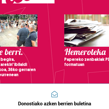
 berri.
Hemeroteka
 begira,
Papereko zenbakiak P
arekin' ibilaldi
formatuan
ikoa, 36ko gerraren
teurrenean
Donostiako azken berrien buletina