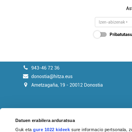
As
Pribatutasu
943-46 72 36
donostia@hitza.eus
Ametzagaña, 19 - 20012 Donostia
Datuen erabilera arduratsua
Guk eta
gure 1022 kideek
sure informacio pertsonala, z