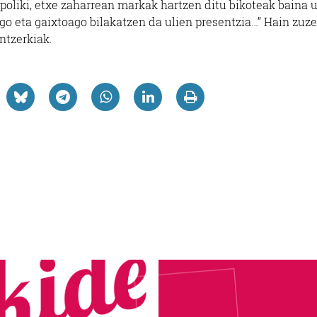
poliki, etxe zaharrean markak hartzen ditu bikoteak baina u
uago eta gaixtoago bilakatzen da ulien presentzia…” Hain zuze
ntzerkiak.