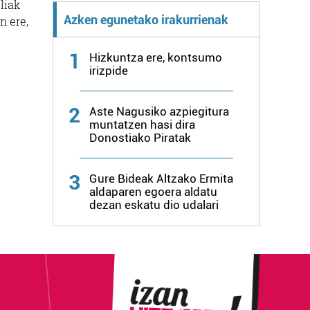
liak
Azken egunetako irakurrienak
n ere,
1
Hizkuntza ere, kontsumo
irizpide
2
Aste Nagusiko azpiegitura
muntatzen hasi dira
Donostiako Piratak
3
Gure Bideak Altzako Ermita
aldaparen egoera aldatu
dezan eskatu dio udalari