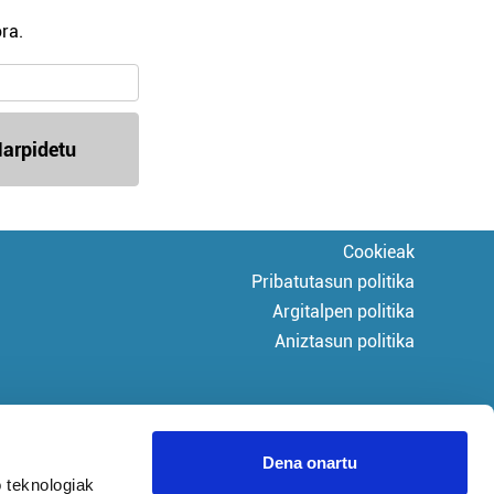
ra.
arpidetu
Cookieak
Pribatutasun politika
Argitalpen politika
Aniztasun politika
Dena onartu
 teknologiak