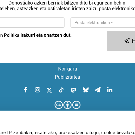
Donostiako azken berriak biltzen ditu bi egunean behin.
telehen, asteazken eta ostiraletan iristen zaizu posta elektroniko
n Politika
irakurri eta onartzen dut.
H
Nor gara
Publizitatea
ure IP zenbakia, esaterako, prozesatzen ditugu, cookie bezalako