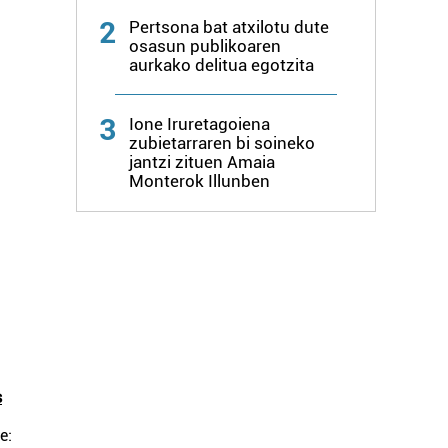
2
Pertsona bat atxilotu dute
osasun publikoaren
aurkako delitua egotzita
3
Ione Iruretagoiena
zubietarraren bi soineko
jantzi zituen Amaia
Monterok Illunben
s
e: