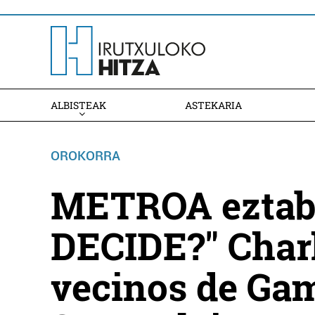
ALBISTEAK
ASTEKARIA
OROKORRA
METROA eztab
DECIDE?" Char
vecinos de Gam