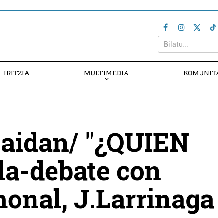
IRITZIA
MULTIMEDIA
KOMUNIT
aidan/ "¿QUIEN
la-debate con
onal, J.Larrinaga