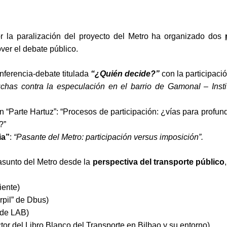
or la paralización del proyecto del Metro ha organizado dos
ver el debate público.
onferencia-debate titulada
“¿Quién decide?”
con la participació
chas contra la especulación en el barrio de Gamonal – Insti
 “Parte Hartuz”: “Procesos de participación: ¿vías para profund
?”
ia”
:
“Pasante del Metro: participación versus imposición”.
 asunto del Metro desde la
perspectiva del transporte público
iente)
rpil” de Dbus)
 de LAB)
tor del Libro Blanco del Transporte en Bilbao y su entorno)