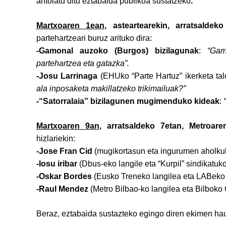
antolatu ditu
eztabaida publikoa sustatzeko
.
Martxoaren 1ean,
asteartearekin, arratsaldek
partehartzeari buruz arituko dira:
-Gamonal auzoko (Burgos) bizilagunak
:
“Gam
partehartzea eta gatazka”.
-Josu Larrinaga
(EHUko “Parte Hartuz” ikerketa ta
ala inposaketa makillatzeko trikimailuak?”
-“Satorralaia” bizilagunen mugimenduko kideak
:
Martxoaren 9an
, arratsaldeko 7etan, Metroare
hizlariekin:
-Jose Fran Cid
(mugikortasun eta ingurumen aholkul
-Iosu iribar
(Dbus-eko langile eta “Kurpil” sindikatuk
-Oskar Bordes
(Eusko Treneko langilea eta LABeko
-Raul Mendez
(Metro Bilbao-ko langilea eta Bilbok
Beraz, eztabaida sustazteko egingo diren ekimen haue