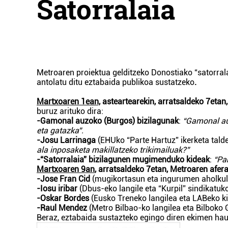
Satorralaia
Metroaren proiektua gelditzeko Donostiako “satorra
antolatu ditu
eztabaida publikoa sustatzeko
.
Martxoaren 1ean,
asteartearekin, arratsaldeko 7etan
buruz arituko dira:
-Gamonal auzoko (Burgos) bizilagunak
:
“Gamonal au
eta gatazka”.
-Josu Larrinaga
(EHUko “Parte Hartuz” ikerketa tald
ala inposaketa makillatzeko trikimailuak?”
-“Satorralaia” bizilagunen mugimenduko kideak
:
“Pa
Martxoaren 9an
, arratsaldeko 7etan, Metroaren afera
-Jose Fran Cid
(mugikortasun eta ingurumen aholkul
-Iosu iribar
(Dbus-eko langile eta “Kurpil” sindikatuk
-Oskar Bordes
(Eusko Treneko langilea eta LABeko k
-Raul Mendez
(Metro Bilbao-ko langilea eta Bilboko
Beraz, eztabaida sustazteko egingo diren ekimen haue