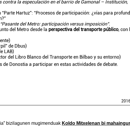
 contra la especulación en el barrio de Gamonal – Institución,
“Parte Hartuz”: “Procesos de participación: ¿vías para profund
n?”
“Pasante del Metro: participación versus imposición”.
sunto del Metro desde la
perspectiva del transporte público
, con 
ente)
rpil” de Dbus)
de LAB)
tor del Libro Blanco del Transporte en Bilbao y su entorno)
s de Donostia a participar en estas actividades de debate.
201
laia” bizilagunen mugimenduak
Koldo Mitxelenan bi mahaingu