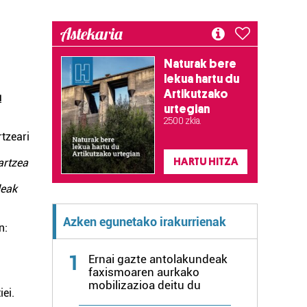
Astekaria
Naturak bere
lekua hartu du
Artikutzako
u
urtegian
2.500 zkia.
tzeari
HARTU HITZA
artzea
deak
Azken egunetako irakurrienak
n:
1
Ernai gazte antolakundeak
faxismoaren aurkako
mobilizazioa deitu du
iei.