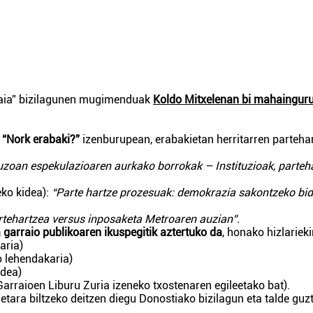
laia” bizilagunen mugimenduak
Koldo Mitxelenan bi mahaingur
, “Nork erabaki?”
izenburupean, erabakietan herritarren partehar
zoan espekulazioaren aurkako borrokak – Instituzioak, parteh
eko kidea):
“Parte hartze prozesuak: demokrazia sakontzeko bi
rtehartzea versus inposaketa Metroaren auzian”.
 garraio publikoaren ikuspegitik aztertuko da
, honako hizlarieki
aria)
o lehendakaria)
idea)
 Garraioen Liburu Zuria izeneko txostenaren egileetako bat).
tara biltzeko deitzen diegu Donostiako bizilagun eta talde guzt