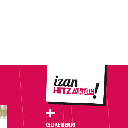
+
GURE BERRI