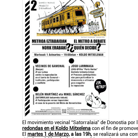
El movimiento vecinal “Satorralaia” de Donostia por 
redondas en el Koldo Mitxelena
con el fin de promove
El
martes 1 de Marzo,
a las 19h,
se realizará una con