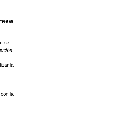
mesas
n de:
tución,
izar la
, con la