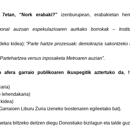
o 7etan, “Nork erabaki?”
izenburupean, erabakietan herri
onal auzoan espekulazioaren aurkako borrokak – Institu
ldeko kidea):
“Parte hartze prozesuak: demokrazia sakontzeko
“Partehartzea versus inposaketa Metroaren auzian”.
n afera garraio publikoaren ikuspegitik aztertuko da
, 
aria)
o lehendakaria)
 kidea)
o Garraioen Liburu Zuria izeneko txostenaren egileetako bat).
tara biltzeko deitzen diegu Donostiako bizilagun eta talde guz