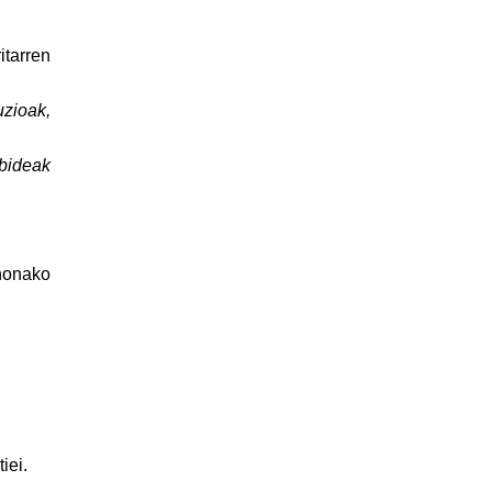
tarren
zioak,
 bideak
honako
tiei.