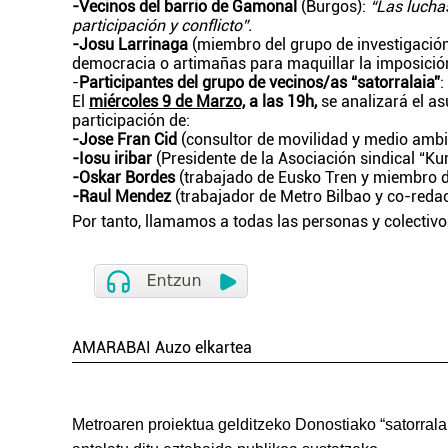
-Vecinos del barrio de Gamonal
(Burgos):
“Las luchas
participación y conflicto”.
-Josu Larrinaga
(miembro del grupo de investigación 
democracia o artimañas para maquillar la imposició
-
Participantes del grupo de vecinos/as “satorralaia”
:
El
miércoles 9 de Marzo,
a las 19h,
se analizará el a
participación de:
-Jose Fran Cid
(consultor de movilidad y medio ambi
-Iosu iribar
(Presidente de la Asociación sindical “Ku
-Oskar Bordes
(trabajado de Eusko Tren y miembro 
-Raul Mendez
(trabajador de Metro Bilbao y co-redac
Por tanto, llamamos a todas las personas y colectivo
AMARABAI Auzo elkartea
Metroaren proiektua gelditzeko Donostiako “satorra