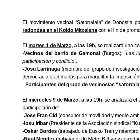
El movimiento vecinal “Satorralaia” de Donostia p
redondas en el Koldo Mitxelena
con el fin de promo
El
martes 1 de Marzo,
a las 19h,
se realizará una c
-Vecinos del barrio de Gamonal
(Burgos):
“Las lu
participación y conflicto”.
-Josu Larrinaga
(miembro del grupo de investigación
democracia o artimañas para maquillar la imposición
–
Participantes del grupo de vecinos/as “satorrala
El
miércoles 9 de Marzo,
a las 19h,
se analizará el
participación de:
-Jose Fran Cid
(consultor de movilidad y medio amb
-Iosu iribar
(Presidente de la Asociación sindical “Ku
-Oskar Bordes
(trabajado de Eusko Tren y miembro
-Raul Mendez
(trabajador de Metro Bilbao y co-redac