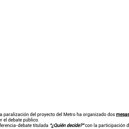
la paralización del proyecto del Metro ha organizado dos
mesa
r el debate público.
ferencia-debate titulada
“¿Quién decide?”
con la participación d