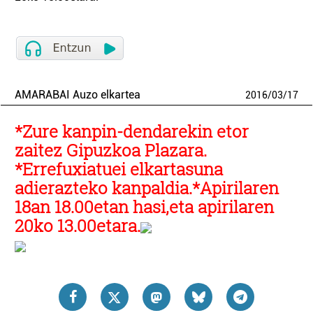
AMARABAI Auzo elkartea
2016
/
03
/
17
*Zure kanpin-dendarekin etor
zaitez Gipuzkoa Plazara.
*Errefuxiatuei elkartasuna
adierazteko kanpaldia.
*Apirilaren
18an 18.00etan hasi,eta apirilaren
20ko 13.00etara.