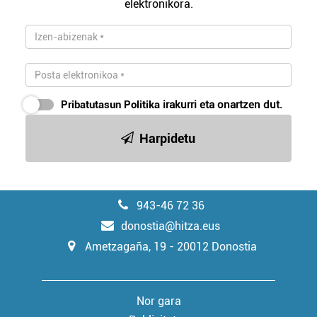
elektronikora.
Webgune honek cookie propioak eta hirugarrenen cookie-
fitxategiak erabiltzen ditu. Zure esperientzia eta
zerbitzuak hobetzeko asmoz, cookie teknologiaz
baliatzen gara. Ohar hau onartuz gero, teknologia hori
erabiltzeko baimen esplizitua ematen diguzu.
Gehiago
Pribatutasun Politika
irakurri eta onartzen dut.
irakurri
Harpidetu
943-46 72 36
donostia@hitza.eus
Ametzagaña, 19 - 20012 Donostia
Nor gara