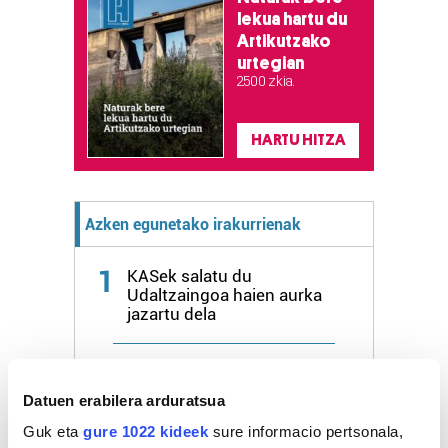
lekua hartu du
Artikutzako
urtegian
2.500 zkia.
HARTU HITZA
Azken egunetako irakurrienak
1
KASek salatu du
Udaltzaingoa haien aurka
jazartu dela
2
Dunkel und licht
Datuen erabilera arduratsua
3
Donostiarrek eklipsea
Guk eta
gure 1022 kideek
sure informacio pertsonala,