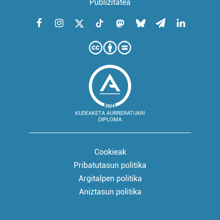
Publizitatea
KUDEAKETA AURRERATUARI
DIPLOMA
Cookieak
Pribatutasun politika
Argitalpen politika
Aniztasun politika