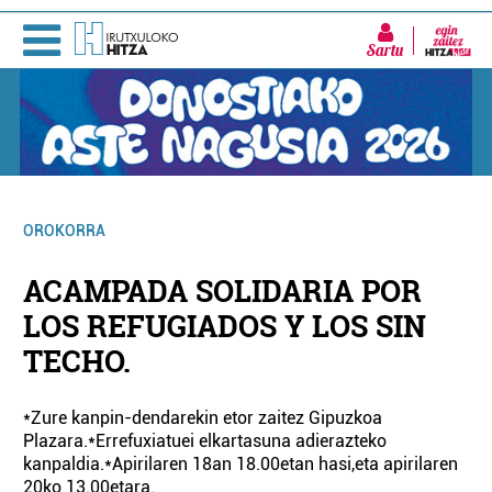
Sartu
OROKORRA
ACAMPADA SOLIDARIA POR
LOS REFUGIADOS Y LOS SIN
TECHO.
*Zure kanpin-dendarekin etor zaitez Gipuzkoa
Plazara.*Errefuxiatuei elkartasuna adierazteko
kanpaldia.*Apirilaren 18an 18.00etan hasi,eta apirilaren
20ko 13.00etara.