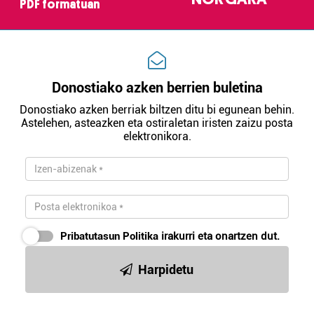
PDF formatuan
irakurri
Donostiako azken berrien buletina
Donostiako azken berriak biltzen ditu bi egunean behin.
Astelehen, asteazken eta ostiraletan iristen zaizu posta
elektronikora.
Pribatutasun Politika
irakurri eta onartzen dut.
Harpidetu