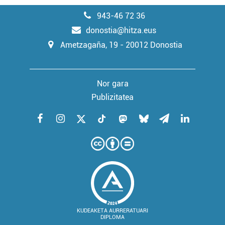
943-46 72 36
donostia@hitza.eus
Ametzagaña, 19 - 20012 Donostia
Nor gara
Publizitatea
KUDEAKETA AURRERATUARI
DIPLOMA