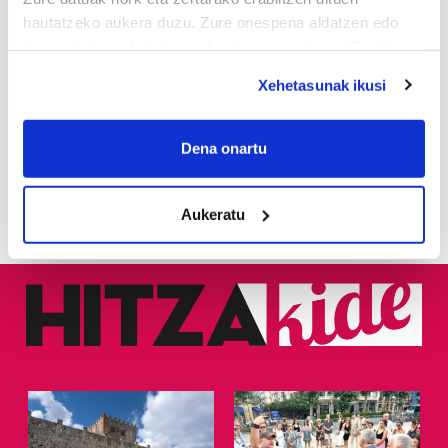
Nagusiari hasiera emateko
hautatzeko aukera duzu. Zure onespena aldatzen edo
modu polita da»
deuseztatzen ahal duzu edozein momentutan, Cookie
deklaraziotik edo Privacy triggerean klikatuz.
Xehetasunak ikusi
2
Bagerak eta Jaraneroek
eman diote hasiera Aste
If you allow, we would also like to:
Nagusi Piratari
Collect information about your geographical
Dena onartu
location which can be accurate to within several
3
Lehertu da festa!
meters
Aukeratu
Identify your device by actively scanning it for
specific characteristics (fingerprinting)
Find out more about how your personal data is processed
and set your preferences in the
details section
.
Guk eta gure bazkideek zure datu pertsonalak
prozesatzen ditugu, zure IP zenbakia, besteak beste,
teknologia erabiliz, cookieak adibidez, iragarki eta eduki
pertsonalizatuak eskaintzeko, iragarkiak eta edukia
neurtzeko, jendeari buruzko informazioa biltzeko eta