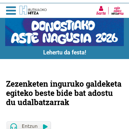
Sartu
Lehertu da festa!
Zezenketen inguruko galdeketa
egiteko beste bide bat adostu
du udalbatzarrak