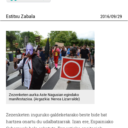
Estitxu Zabala
2016
/
09
/
29
Zezenketen aurka Aste Nagusian egindako
manifestazioa. (Argazkia: Nerea Lizarralde)
Zezenketen inguruko galdeketarako beste bide bat
hartzea onartu du udalbatzarrak. Izan ere, Espainiako