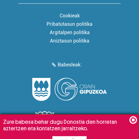
Cookieak
Pribatutasun politika
Argitalpen politika
Aniztasun politika
Babesleak:
Zure babesa behar dugu Donostia den horretan
aztertzen eta kontatzen jarraitzeko.