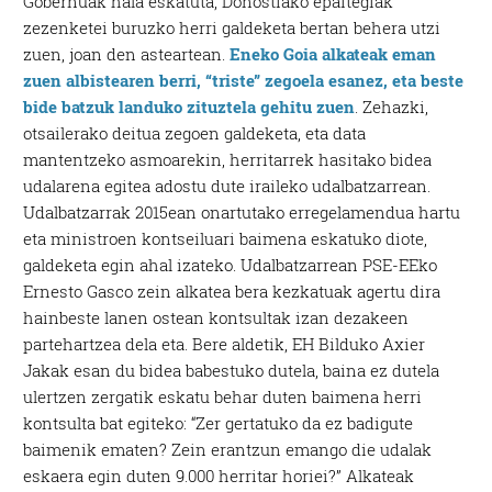
Gobernuak hala eskatuta, Donostiako epaitegiak
zezenketei buruzko herri galdeketa bertan behera utzi
zuen, joan den asteartean.
Eneko Goia alkateak eman
zuen albistearen berri, “triste” zegoela esanez, eta beste
bide batzuk landuko zituztela gehitu zuen
. Zehazki,
otsailerako deitua zegoen galdeketa, eta data
mantentzeko asmoarekin, herritarrek hasitako bidea
udalarena egitea adostu dute iraileko udalbatzarrean.
Udalbatzarrak 2015ean onartutako erregelamendua hartu
eta ministroen kontseiluari baimena eskatuko diote,
galdeketa egin ahal izateko. Udalbatzarrean PSE-EEko
Ernesto Gasco zein alkatea bera kezkatuak agertu dira
hainbeste lanen ostean kontsultak izan dezakeen
partehartzea dela eta. Bere aldetik, EH Bilduko Axier
Jakak esan du bidea babestuko dutela, baina ez dutela
ulertzen zergatik eskatu behar duten baimena herri
kontsulta bat egiteko: “Zer gertatuko da ez badigute
baimenik ematen? Zein erantzun emango die udalak
eskaera egin duten 9.000 herritar horiei?” Alkateak