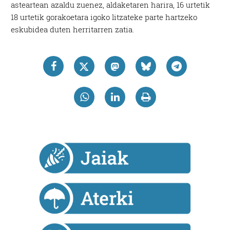
asteartean azaldu zuenez, aldaketaren harira, 16 urtetik
18 urtetik gorakoetara igoko litzateke parte hartzeko
eskubidea duten herritarren zatia.