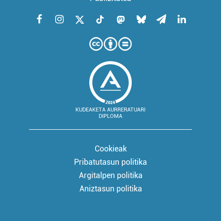
KUDEAKETA AURRERATUARI
DIPLOMA
Cookieak
Pribatutasun politika
Argitalpen politika
Aniztasun politika