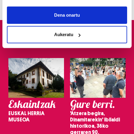
If you allow, we would also like to:
Collect information about your geographical
Dena onartu
location which can be accurate to within several
meters
Aukeratu
Identify your device by actively scanning it for
specific characteristics (fingerprinting)
Find out more about how your personal data is processed
and set your preferences in the
details section
.
Guk eta gure bazkideek zure datu pertsonalak
prozesatzen ditugu, zure IP zenbakia, besteak beste,
teknologia erabiliz, cookieak adibidez, iragarki eta eduki
pertsonalizatuak eskaintzeko, iragarkiak eta edukia
Eskaintzak
Gure berri.
neurtzeko, jendeari buruzko informazioa biltzeko eta
produktuak garatzeko. Zure datuak nork eta zertarako
EUSKAL HERRIA
'Atzera begira,
erabiltzen dituen hauta dezakezu.
MUSEOA
Dinamitarekin' ibilaldi
historikoa, 36ko
Bazkide batzuek ez dizute baimenik eskatzen, eta beren
gerraren 90.