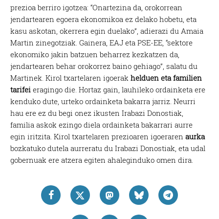
prezioa berriro igotzea: “Onartezina da, orokorrean
jendartearen egoera ekonomikoa ez delako hobetu, eta
kasu askotan, okerrera egin duelako”, adierazi du Amaia
Martin zinegotziak. Gainera, EAJ eta PSE-EE, “sektore
ekonomiko jakin batzuen beharrez kezkatzen da,
jendartearen behar orokorrez baino gehiago”, salatu du
Martinek. Kirol txartelaren igoerak
helduen eta familien
tarifei
eragingo die. Hortaz gain, lauhileko ordainketa ere
kenduko dute, urteko ordainketa bakarra jarriz. Neurri
hau ere ez du begi onez ikusten Irabazi Donostiak,
familia askok ezingo diela ordainketa bakarrari aurre
egin iritzita. Kirol txartelaren prezioaren igoeraren
aurka
bozkatuko dutela aurreratu du Irabazi Donostiak, eta udal
gobernuak ere atzera egiten ahaleginduko omen dira.