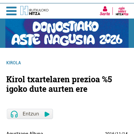
Sartu
KIROLA
Kirol txartelaren prezioa %5
igoko dute aurten ere
Agurtzane Altuna