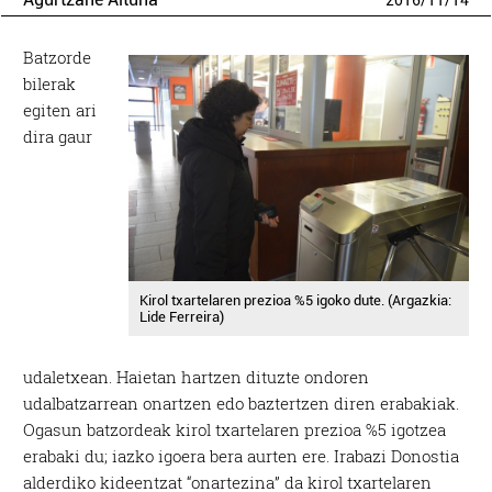
2016
/
11
/
14
Batzorde
bilerak
egiten ari
dira gaur
Kirol txartelaren prezioa %5 igoko dute. (Argazkia:
Lide Ferreira)
udaletxean. Haietan hartzen dituzte ondoren
udalbatzarrean onartzen edo baztertzen diren erabakiak.
Ogasun batzordeak kirol txartelaren prezioa %5 igotzea
erabaki du; iazko igoera bera aurten ere. Irabazi Donostia
alderdiko kideentzat “onartezina” da kirol txartelaren