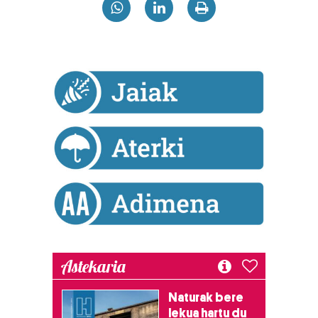
Astekaria
Naturak bere
lekua hartu du