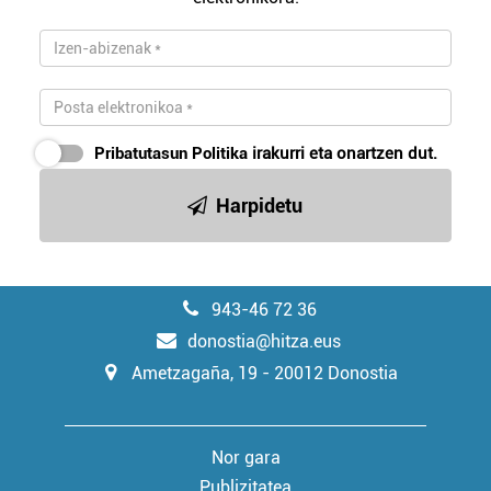
Pribatutasun Politika
irakurri eta onartzen dut.
Harpidetu
943-46 72 36
donostia@hitza.eus
Ametzagaña, 19 - 20012 Donostia
Nor gara
Publizitatea