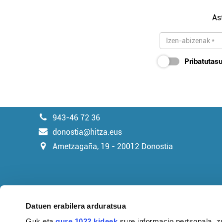
As
Pribatutasu
943-46 72 36
donostia@hitza.eus
Ametzagaña, 19 - 20012 Donostia
Datuen erabilera arduratsua
Guk eta
gure 1022 kideek
sure informacio pertsonala, z