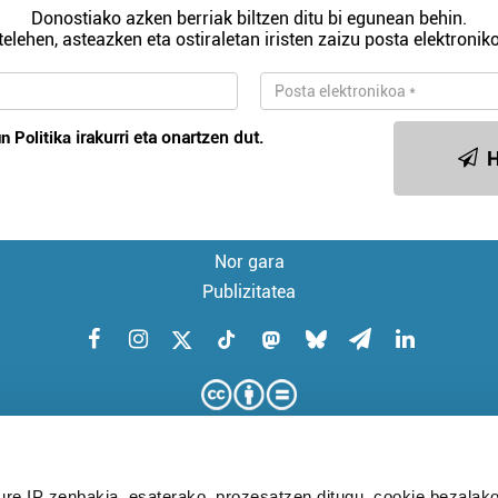
Donostiako azken berriak biltzen ditu bi egunean behin.
telehen, asteazken eta ostiraletan iristen zaizu posta elektroniko
n Politika
irakurri eta onartzen dut.
H
Nor gara
Publizitatea
ure IP zenbakia, esaterako, prozesatzen ditugu, cookie bezalako