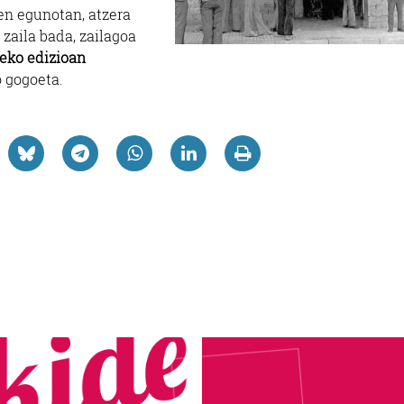
den egunotan, atzera
 zaila bada, zailagoa
reko edizioan
o gogoeta.