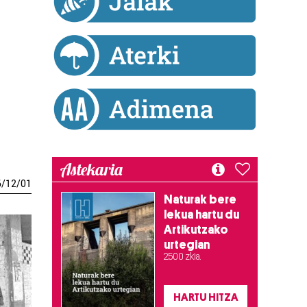
Astekaria
6
/
12
/
01
Naturak bere
lekua hartu du
Artikutzako
urtegian
2.500 zkia.
HARTU HITZA