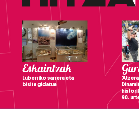
Eskaintzak
Gure
Luberriko sarrera eta
'Atzera
bisita gidatua
Dinamit
histor
90. ur