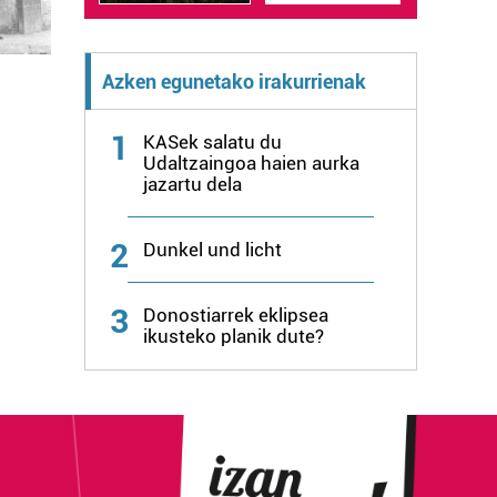
Azken egunetako irakurrienak
1
KASek salatu du
Udaltzaingoa haien aurka
jazartu dela
2
Dunkel und licht
3
Donostiarrek eklipsea
ikusteko planik dute?