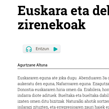
Euskara eta de
zirenekoak
Agurtzane Altuna
Euskararen eguna ate joka dugu. Abenduaren 3a 
aukeratu den eguna, Nafarroaren eguna. Ezagutz
Donostia euskararen hiria omen da. Erabilera, horr
indarra diote adituek. Bueltaka eta bueltaka dabi
izaten omen ditu bizitzak. Naturalki ahotik sortz
isilarazi zituzten, eta errepresioaren zauri haiek 