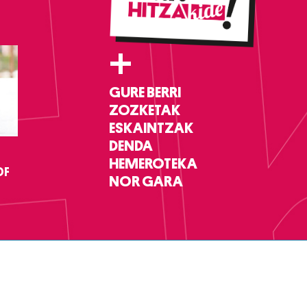
+
GURE BERRI
ZOZKETAK
ESKAINTZAK
DENDA
HEMEROTEKA
DF
NOR GARA