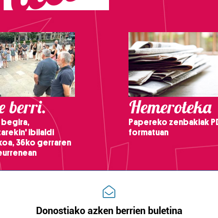
 berri.
Hemeroteka
 begira,
Papereko zenbakiak P
arekin' ibilaldi
formatuan
ikoa, 36ko gerraren
teurrenean
Donostiako azken berrien buletina