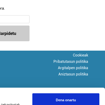
ra.
arpidetu
Cookieak
Pribatutasun politika
Argitalpen politika
Aniztasun politika
Dena onartu
 teknologiak