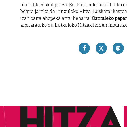
oraindik euskalgintza. Euskara bolo-bolo ibiliko 
begira jarriko da Irutxuloko Hitza. Euskara ikastea
izan baita ahopeka aritu beharra.
Ostiraleko pape
argitaratuko du Irutxuloko Hitzak horren inguruk