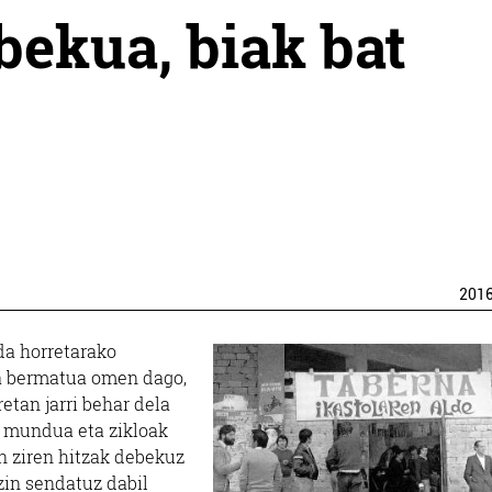
bekua, biak bat
201
da horretarako
a bermatua omen dago,
etan jarri behar dela
l mundua eta zikloak
en ziren hitzak debekuz
ezin sendatuz dabil