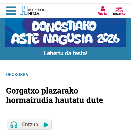
Sartu
Lehertu da festa!
OROKORRA
Gorgatxo plazarako
hormairudia hautatu dute