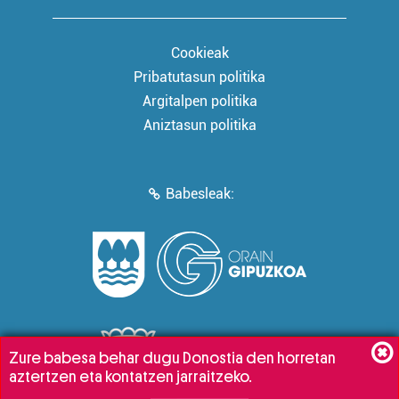
Cookieak
Pribatutasun politika
Argitalpen politika
Aniztasun politika
Babesleak:
Zure babesa behar dugu Donostia den horretan
aztertzen eta kontatzen jarraitzeko.