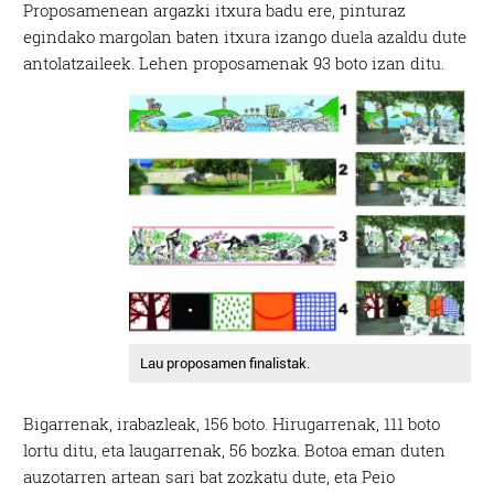
Proposamenean argazki itxura badu ere, pinturaz
egindako margolan baten itxura izango duela azaldu dute
antolatzaileek.
Lehen proposamenak 93 boto izan ditu.
Lau proposamen finalistak.
Bigarrenak, irabazleak, 156 boto. Hirugarrenak, 111 boto
lortu ditu, eta laugarrenak, 56 bozka. Botoa eman duten
auzotarren artean sari bat zozkatu dute, eta Peio