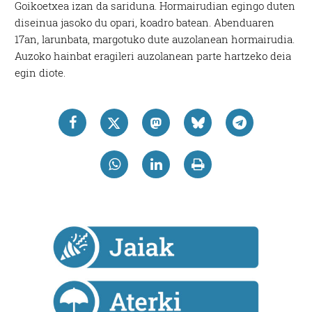
Goikoetxea izan da sariduna. Hormairudian egingo duten
diseinua jasoko du opari, koadro batean. Abenduaren
17an, larunbata, margotuko dute auzolanean hormairudia.
Auzoko hainbat eragileri auzolanean parte hartzeko deia
egin diote.