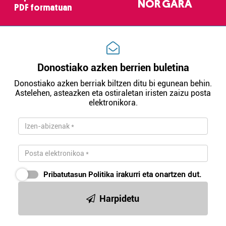
erabiltzeko baimen esplizitua ematen diguzu.
Gehiago
NOR GARA
PDF formatuan
irakurri
Donostiako azken berrien buletina
Donostiako azken berriak biltzen ditu bi egunean behin.
Astelehen, asteazken eta ostiraletan iristen zaizu posta
elektronikora.
Pribatutasun Politika
irakurri eta onartzen dut.
Harpidetu