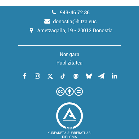
943-46 72 36
donostia@hitza.eus
Ametzagaña, 19 - 20012 Donostia
Nor gara
Publizitatea
KUDEAKETA AURRERATUARI
DIPLOMA