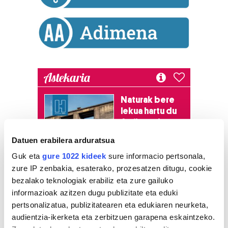
Astekaria
Naturak bere
lekua hartu du
Artikutzako
urtegian
Datuen erabilera arduratsua
2.500 zkia.
Guk eta
gure 1022 kideek
sure informacio pertsonala,
zure IP zenbakia, esaterako, prozesatzen ditugu, cookie
HARTU HITZA
bezalako teknologiak erabiliz eta zure gailuko
informazioak azitzen dugu publizitate eta eduki
pertsonalizatua, publizitatearen eta edukiaren neurketa,
Azken egunetako irakurrienak
audientzia-ikerketa eta zerbitzuen garapena eskaintzeko.