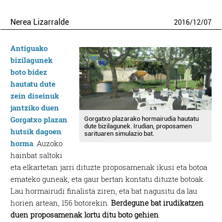
Nerea Lizarralde
2016
/
12
/
07
Antigua
ko
bizilagunek
boto bidez
hautatu dute
zein diseinuk
jantziko duen
Gorgatxo plazan
Gorgatxo plazarako hormairudia hautatu
dute bizilagunek. Irudian, proposamen
hutsik dagoen
sarituaren simulazio bat.
horma
. Auzoko
hainbat saltoki
eta elkartetan jarri dituzte proposamenak ikusi eta botoa
emateko guneak, eta gaur bertan kontatu dituzte botoak.
Lau hormairudi finalista ziren, eta bat nagusitu da lau
horien artean, 156 botorekin.
Berdegune bat irudikatzen
duen proposamenak lortu ditu boto gehien
.