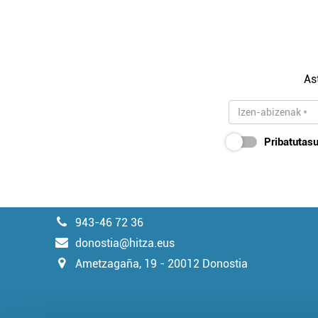
As
Pribatutasu
943-46 72 36
donostia@hitza.eus
Ametzagaña, 19 - 20012 Donostia