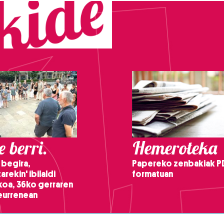
 berri.
Hemeroteka
 begira,
Papereko zenbakiak P
arekin' ibilaldi
formatuan
ikoa, 36ko gerraren
teurrenean