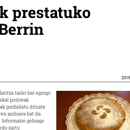
k prestatuko
Berrin
201
aritza tailer bat egingo
skal postreak
iak gonbidatu dituzte
en jarduera bat da.
 Informazio gehiago
edo sartu