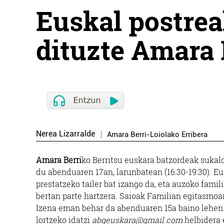
Euskal postrea
dituzte Amara 
Nerea Lizarralde
Amara Berri-Loiolako Erribera
Amara Berri
ko Berritsu euskara batzordeak sukald
du abenduaren 17an, larunbatean (16:30-19:30). Eu
prestatzeko tailer bat izango da, eta auzoko famil
bertan parte hartzera. Saioak Familian egitasmoar
Izena eman behar da abenduaren 15a baino lehen.
lortzeko idatzi
abgeuskara@gmail.com
helbidera 