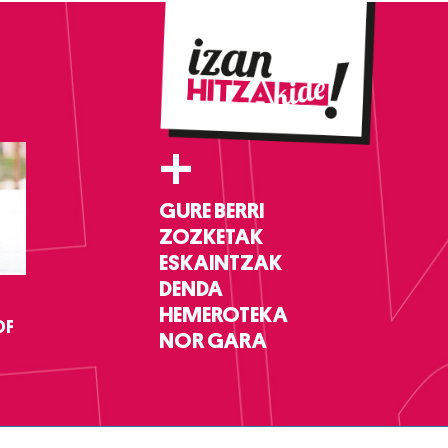
+
GURE BERRI
ZOZKETAK
ESKAINTZAK
DENDA
HEMEROTEKA
DF
NOR GARA