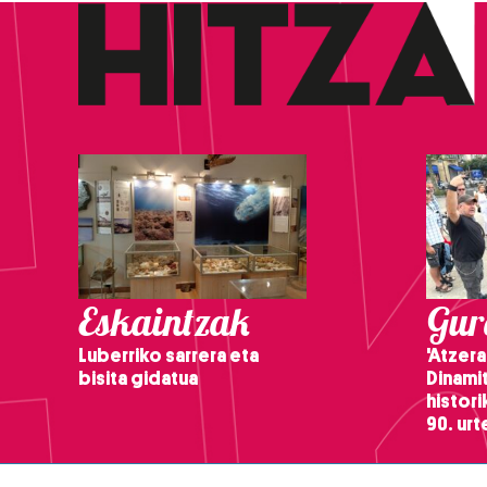
Eskaintzak
Gure
Luberriko sarrera eta
'Atzera
bisita gidatua
Dinamit
histor
90. ur