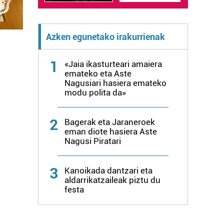
Azken egunetako irakurrienak
1
«Jaia ikasturteari amaiera
emateko eta Aste
Nagusiari hasiera emateko
modu polita da»
2
Bagerak eta Jaraneroek
eman diote hasiera Aste
Nagusi Piratari
3
Kanoikada dantzari eta
aldarrikatzaileak piztu du
festa