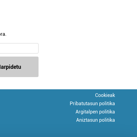
ra.
arpidetu
Cookieak
Pribatutasun politika
Argitalpen politika
Aniztasun politika