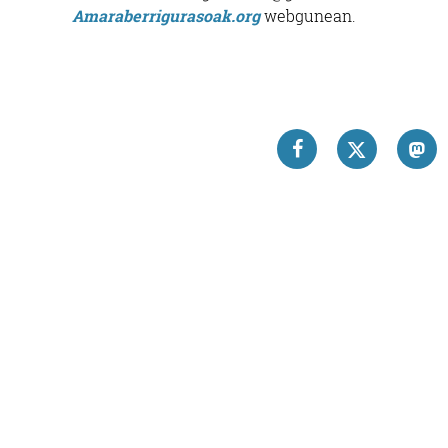
Amaraberrigurasoak.org
webgunean.