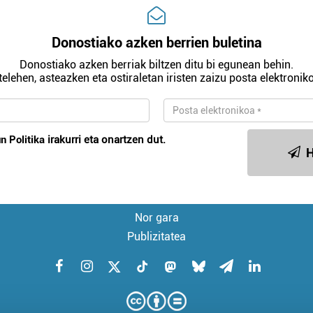
Donostiako azken berrien buletina
Donostiako azken berriak biltzen ditu bi egunean behin.
telehen, asteazken eta ostiraletan iristen zaizu posta elektroniko
n Politika
irakurri eta onartzen dut.
H
Nor gara
Publizitatea