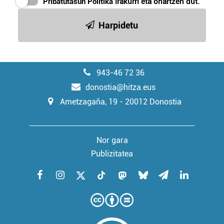
Pribatutasun Politika
irakurri eta onartzen dut.
Harpidetu
943-46 72 36
donostia@hitza.eus
Ametzagaña, 19 - 20012 Donostia
Nor gara
Publizitatea