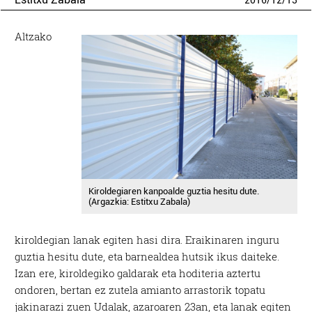
2016
/
12
/
13
Altzako
Kiroldegiaren kanpoalde guztia hesitu dute.
(Argazkia: Estitxu Zabala)
kiroldegian lanak egiten hasi dira. Eraikinaren inguru
guztia hesitu dute, eta barnealdea hutsik ikus daiteke.
Izan ere, kiroldegiko galdarak eta hoditeria aztertu
ondoren, bertan ez zutela amianto arrastorik topatu
jakinarazi zuen Udalak, azaroaren 23an, eta lanak egiten