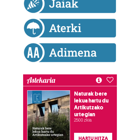
Astekaria
Naturak bere
lekua hartu du
Artikutzako
urtegian
2.500 zkia.
HARTU HITZA