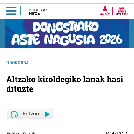
Sartu
OROKORRA
Altzako kiroldegiko lanak hasi
dituzte
Estitxu Zabala