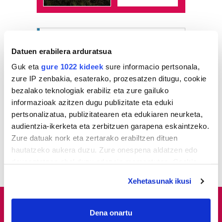
Azken egunetako irakurrienak
Datuen erabilera arduratsua
1
Jaietan ere palestinar
Guk eta
gure 1022 kideek
sure informacio pertsonala,
erresistentziari
zure IP zenbakia, esaterako, prozesatzen ditugu, cookie
elkartasuna adierazi diote
bezalako teknologiak erabiliz eta zure gailuko
informazioak azitzen dugu publizitate eta eduki
2
Traganarruek giro ederrean
pertsonalizatua, publizitatearen eta edukiaren neurketa,
abordatu dute «estankea»
audientzia-ikerketa eta zerbitzuen garapena eskaintzeko.
Zure datuak nork eta zertarako erabiltzen dituen
hautatzeko aukera duzu. Zure onespena aldatzen edo
3
Guretara, iruditan
deuseztatzen ahal duzu edozein momentutan, Cookie
deklaraziotik edo Privacy triggerean klikatuz.
Xehetasunak ikusi
If you allow, we would also like to:
Collect information about your geographical
Dena onartu