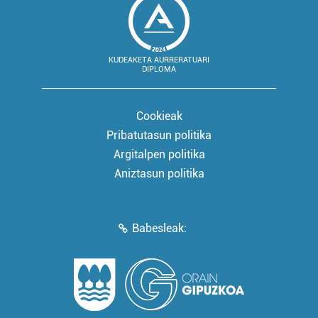
KUDEAKETA AURRERATUARI
DIPLOMA
Cookieak
Pribatutasun politika
Argitalpen politika
Aniztasun politika
Babesleak: