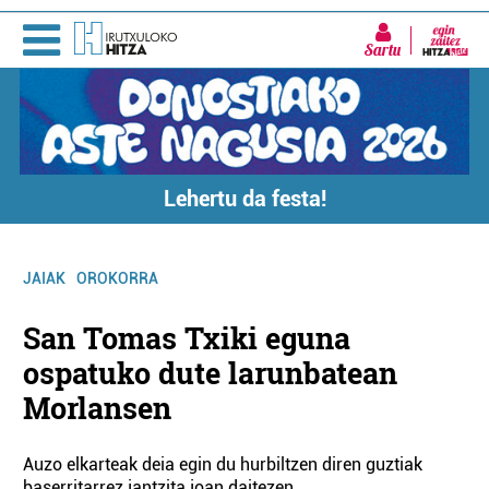
Sartu
Lehertu da festa!
JAIAK
OROKORRA
San Tomas Txiki eguna
ospatuko dute larunbatean
Morlansen
Auzo elkarteak deia egin du hurbiltzen diren guztiak
baserritarrez jantzita joan daitezen.