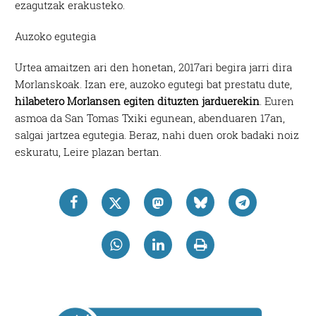
ezagutzak erakusteko.
Auzoko egutegia
Urtea amaitzen ari den honetan, 2017ari begira jarri dira
Morlanskoak. Izan ere, auzoko egutegi bat prestatu dute,
hilabetero Morlansen egiten dituzten jarduerekin
. Euren
asmoa da San Tomas Txiki egunean, abenduaren 17an,
salgai jartzea egutegia. Beraz, nahi duen orok badaki noiz
eskuratu, Leire plazan bertan.