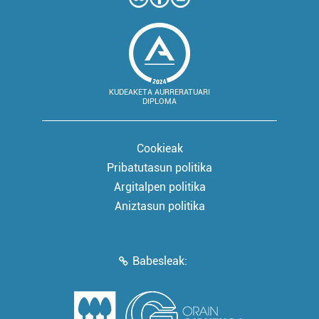
KUDEAKETA AURRERATUARI
DIPLOMA
Cookieak
Pribatutasun politika
Argitalpen politika
Aniztasun politika
Babesleak: