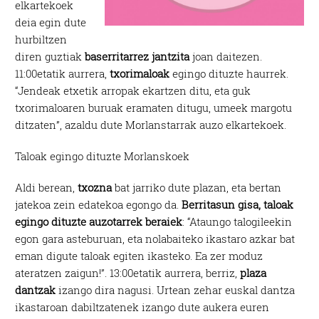
elkartekoek
deia egin dute
hurbiltzen
diren guztiak
baserritarrez jantzita
joan daitezen.
11:00etatik aurrera,
txorimaloak
egingo dituzte haurrek.
“Jendeak etxetik arropak ekartzen ditu, eta guk
txorimaloaren buruak eramaten ditugu, umeek margotu
ditzaten”, azaldu dute Morlanstarrak auzo elkartekoek.
Taloak egingo dituzte Morlanskoek
Aldi berean,
txozna
bat jarriko dute plazan, eta bertan
jatekoa zein edatekoa egongo da.
Berritasun gisa, taloak
egingo dituzte auzotarrek beraiek
: “Ataungo talogileekin
egon gara asteburuan, eta nolabaiteko ikastaro azkar bat
eman digute taloak egiten ikasteko. Ea zer moduz
ateratzen zaigun!”. 13:00etatik aurrera, berriz,
plaza
dantzak
izango dira nagusi. Urtean zehar euskal dantza
ikastaroan dabiltzatenek izango dute aukera euren