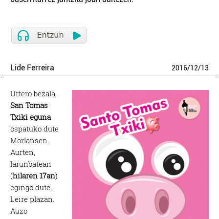
Lide Ferreira
2016
/
12
/
13
Urtero bezala,
San Tomas
Txiki eguna
ospatuko dute
Morlansen.
Aurten,
larunbatean
(
hilaren 17an
)
egingo dute,
Leire plazan.
Auzo