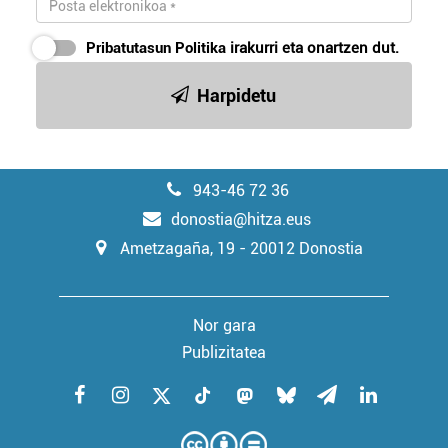
Pribatutasun Politika
irakurri eta onartzen dut.
Harpidetu
943-46 72 36
donostia@hitza.eus
Ametzagaña, 19 - 20012 Donostia
Nor gara
Publizitatea