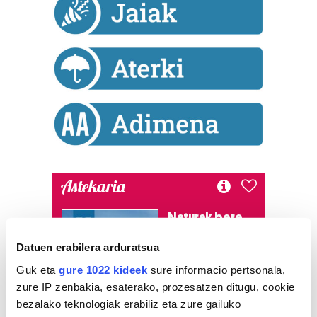
Astekaria
Naturak bere
lekua hartu du
Datuen erabilera arduratsua
Artikutzako
urtegian
Guk eta
gure 1022 kideek
sure informacio pertsonala,
2.500 zkia.
zure IP zenbakia, esaterako, prozesatzen ditugu, cookie
bezalako teknologiak erabiliz eta zure gailuko