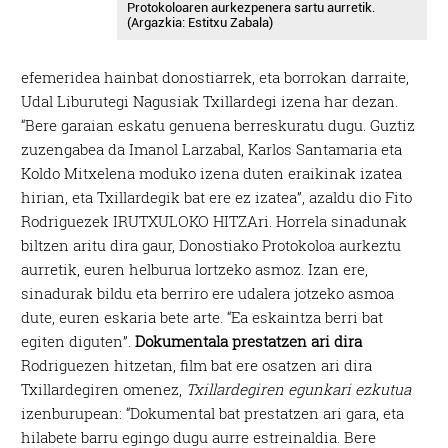
Protokoloaren aurkezpenera sartu aurretik.
(Argazkia: Estitxu Zabala)
efemeridea hainbat donostiarrek, eta borrokan darraite,
Udal Liburutegi Nagusiak Txillardegi izena har dezan.
“Bere garaian eskatu genuena berreskuratu dugu. Guztiz
zuzengabea da Imanol Larzabal, Karlos Santamaria eta
Koldo Mitxelena moduko izena duten eraikinak izatea
hirian, eta Txillardegik bat ere ez izatea”, azaldu dio Fito
Rodriguezek IRUTXULOKO HITZAri. Horrela sinadunak
biltzen aritu dira gaur, Donostiako Protokoloa aurkeztu
aurretik, euren helburua lortzeko asmoz. Izan ere,
sinadurak bildu eta berriro ere udalera jotzeko asmoa
dute, euren eskaria bete arte. “Ea eskaintza berri bat
egiten diguten”.
Dokumentala prestatzen ari dira
Rodriguezen hitzetan, film bat ere osatzen ari dira
Txillardegiren omenez,
Txillardegiren egunkari ezkutua
izenburupean: “Dokumental bat prestatzen ari gara, eta
hilabete barru egingo dugu aurre estreinaldia. Bere