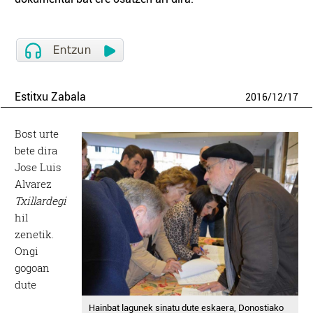
Estitxu Zabala
2016
/
12
/
17
Bost urte
bete dira
Jose Luis
Alvarez
Txillardegi
hil
zenetik.
Ongi
gogoan
dute
Hainbat lagunek sinatu dute eskaera, Donostiako