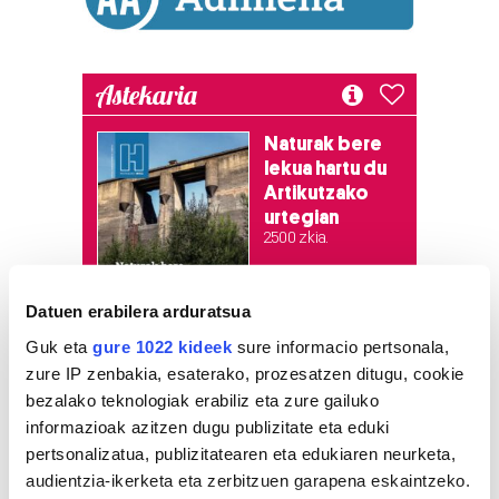
Astekaria
Naturak bere
lekua hartu du
Artikutzako
urtegian
2.500 zkia.
HARTU HITZA
Datuen erabilera arduratsua
Guk eta
gure 1022 kideek
sure informacio pertsonala,
zure IP zenbakia, esaterako, prozesatzen ditugu, cookie
Azken egunetako irakurrienak
bezalako teknologiak erabiliz eta zure gailuko
informazioak azitzen dugu publizitate eta eduki
1
Bagerak eta Jaraneroek
pertsonalizatua, publizitatearen eta edukiaren neurketa,
eman diote hasiera Aste
audientzia-ikerketa eta zerbitzuen garapena eskaintzeko.
Nagusi Piratari