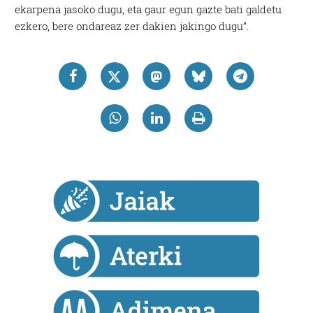
ekarpena jasoko dugu, eta gaur egun gazte bati galdetu
ezkero, bere ondareaz zer dakien jakingo dugu”.