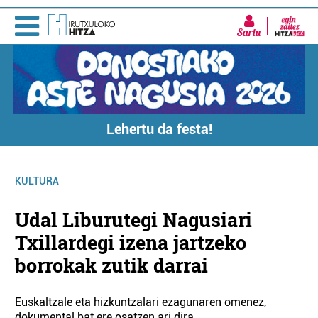
Sartu
Lehertu da festa!
KULTURA
Udal Liburutegi Nagusiari
Txillardegi izena jartzeko
borrokak zutik darrai
Euskaltzale eta hizkuntzalari ezagunaren omenez,
dokumental bat ere osatzen ari dira.