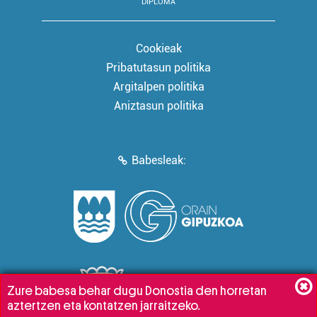
DIPLOMA
Cookieak
Pribatutasun politika
Argitalpen politika
Aniztasun politika
Babesleak:
Zure babesa behar dugu Donostia den horretan
aztertzen eta kontatzen jarraitzeko.