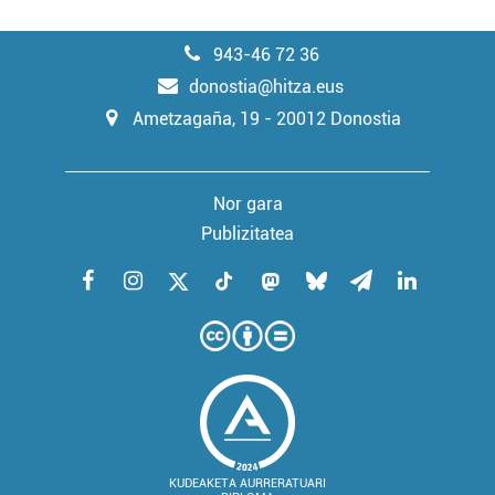
943-46 72 36
donostia@hitza.eus
Ametzagaña, 19 - 20012 Donostia
Nor gara
Publizitatea
KUDEAKETA AURRERATUARI