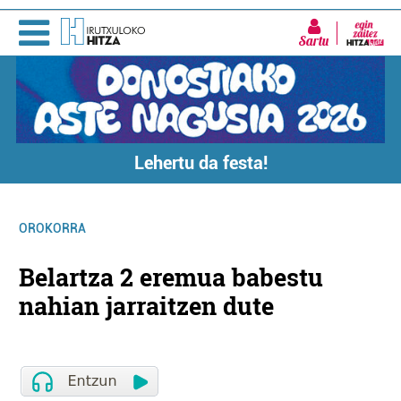
Sartu
Lehertu da festa!
OROKORRA
Belartza 2 eremua babestu
nahian jarraitzen dute