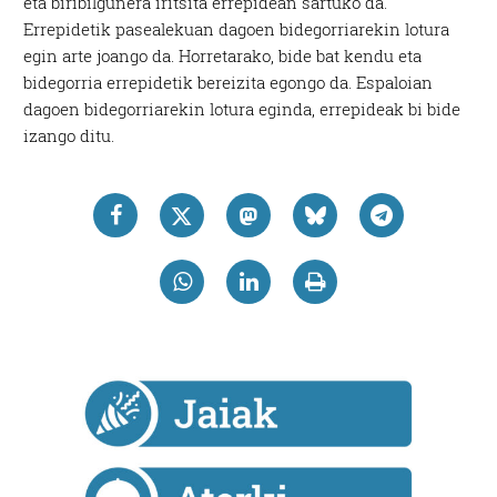
eta biribilgunera iritsita errepidean sartuko da.
Errepidetik pasealekuan dagoen bidegorriarekin lotura
egin arte joango da. Horretarako, bide bat kendu eta
bidegorria errepidetik bereizita egongo da. Espaloian
dagoen bidegorriarekin lotura eginda, errepideak bi bide
izango ditu.