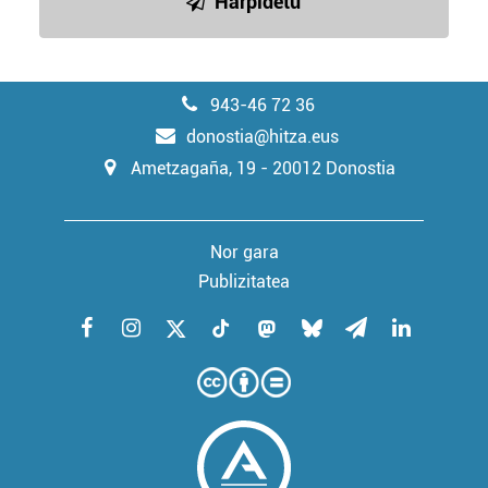
Harpidetu
943-46 72 36
donostia@hitza.eus
Ametzagaña, 19 - 20012 Donostia
Nor gara
Publizitatea