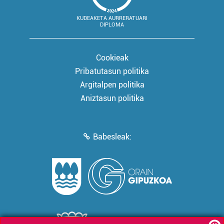
KUDEAKETA AURRERATUARI
DIPLOMA
Cookieak
Pribatutasun politika
Argitalpen politika
Aniztasun politika
Babesleak: