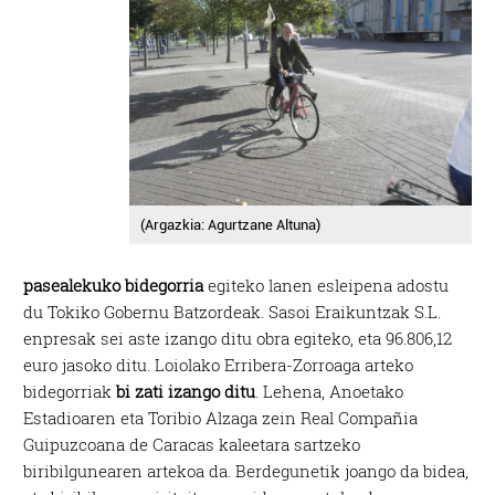
(Argazkia: Agurtzane Altuna)
pasealekuko bidegorria
egiteko lanen esleipena adostu
du Tokiko Gobernu Batzordeak. Sasoi Eraikuntzak S.L.
enpresak sei aste izango ditu obra egiteko, eta 96.806,12
euro jasoko ditu. Loiolako Erribera-Zorroaga arteko
bidegorriak
bi zati izango ditu
. Lehena, Anoetako
Estadioaren eta Toribio Alzaga zein Real Compañia
Guipuzcoana de Caracas kaleetara sartzeko
biribilgunearen artekoa da. Berdegunetik joango da bidea,