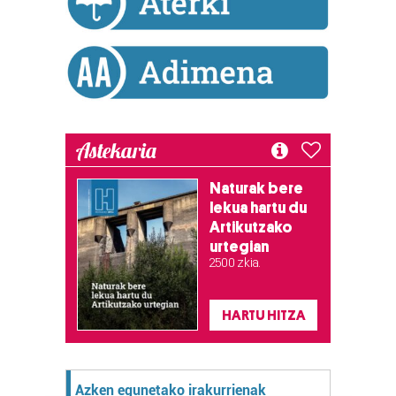
Astekaria
Naturak bere
lekua hartu du
Artikutzako
urtegian
2.500 zkia.
HARTU HITZA
Azken egunetako irakurrienak