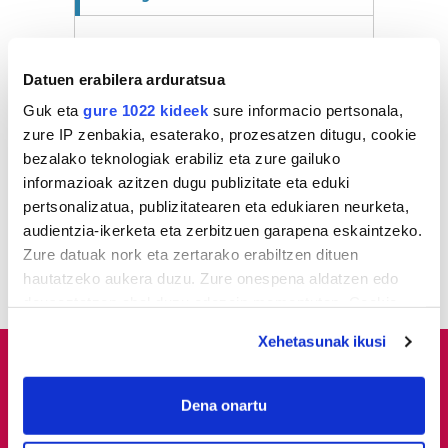
1
Hizkuntza ere, kontsumo
irizpide
Datuen erabilera arduratsua
Guk eta
gure 1022 kideek
sure informacio pertsonala,
2
Ernai gazte antolakundeak
zure IP zenbakia, esaterako, prozesatzen ditugu, cookie
faxismoaren aurkako
bezalako teknologiak erabiliz eta zure gailuko
mobilizazioa deitu du
informazioak azitzen dugu publizitate eta eduki
pertsonalizatua, publizitatearen eta edukiaren neurketa,
3
Pertsona bat atxilotu dute
audientzia-ikerketa eta zerbitzuen garapena eskaintzeko.
osasun publikoaren
Zure datuak nork eta zertarako erabiltzen dituen
aurkako delitua egotzita
hautatzeko aukera duzu. Zure onespena aldatzen edo
deuseztatzen ahal duzu edozein momentutan, Cookie
deklaraziotik edo Privacy triggerean klikatuz.
Xehetasunak ikusi
If you allow, we would also like to:
Collect information about your geographical
Dena onartu
location which can be accurate to within several