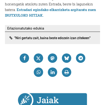
horiengatik atxilotu zuten Estrada, beste bi lagunekin
batera.
Estradari egindako elkarrizketa argitaratu zuen
IRUTXULOKO HITZAK.
Erlazionatutako edukia
"Niri gertatu zait, baina beste edozein izan zitekeen"