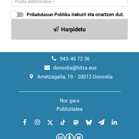
Pribatutasun Politika
irakurri eta onartzen dut.
Harpidetu
943-46 72 36
donostia@hitza.eus
Ametzagaña, 19 - 20012 Donostia
Nor gara
Publizitatea