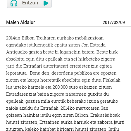
Malen Aldalur
2017
/
02
/
09
2014an Bilbon Troikaren aurkako mobilizazioan
egondako istiluengatik epaitu zuten Jon Estrada
Antiguako gaztea beste bi lagunekin batera. Beste biak
absolbitu egin ditu epaileak eta sei hilabeteko zigorra
jarri dio Estradari autoritateari erresistentzia egitea
leporatuta. Dena den, desordena publikoa ere egozten
zioten eta kargu horretatik absolbitu egin dute. Fiskalak
lau urteko kartzela eta 200.000 euro eskatzen zituen
Estradarentzat baina zigorra nabarmen gutxitu du
epaileak, guztira mila eurotik beherako izuna geratuko
zaiola azaldu du Estradak. 2014ko martxoaren 3an
goizean hainbat istilu egon ziren Bilbon. Erakusleihoak
hautsi zituzten, Ertzainen aurka harriak eta zaborra jaurti
zituzten, kaleko hainbat hirigarri hautsi zituzten. Istilu