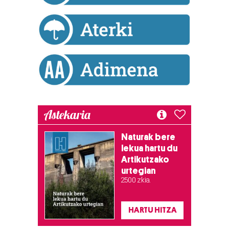
Astekaria
Naturak bere
lekua hartu du
Artikutzako
urtegian
2.500 zkia.
HARTU HITZA