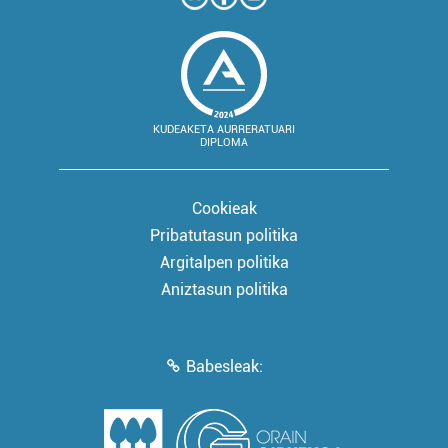
KUDEAKETA AURRERATUARI
DIPLOMA
Cookieak
Pribatutasun politika
Argitalpen politika
Aniztasun politika
Babesleak: