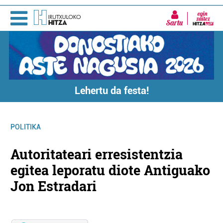
Sartu
Lehertu da festa!
POLITIKA
Autoritateari erresistentzia
egitea leporatu diote Antiguako
Jon Estradari