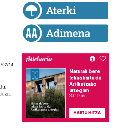
Astekaria
7
/
02
/
14
Naturak bere
lekua hartu du
Artikutzako
du,
urtegian
suziri
2.500 zkia.
HARTU HITZA