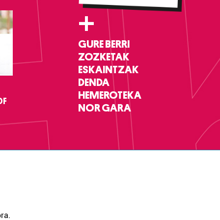
+
GURE BERRI
ZOZKETAK
ESKAINTZAK
DENDA
HEMEROTEKA
DF
NOR GARA
ra.