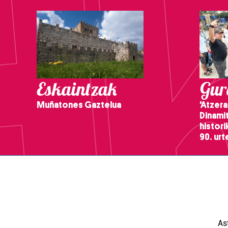
Eskaintzak
Gure
Muñatones Gaztelua
'Atzera
Dinamit
histor
90. ur
As