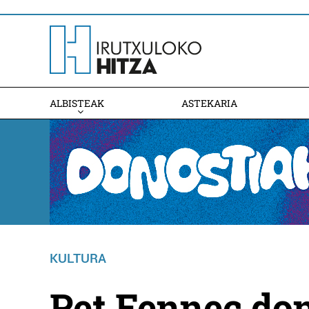
ALBISTEAK
ASTEKARIA
KULTURA
Pet Fennec don