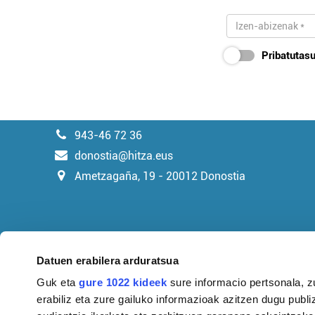
Pribatutasu
943-46 72 36
donostia@hitza.eus
Ametzagaña, 19 - 20012 Donostia
Datuen erabilera arduratsua
Guk eta
gure 1022 kideek
sure informacio pertsonala, z
erabiliz eta zure gailuko informazioak azitzen dugu publiz