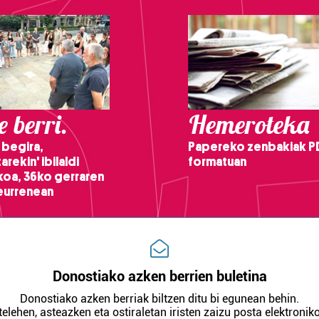
 berri.
Hemeroteka
 begira,
Papereko zenbakiak P
arekin' ibilaldi
formatuan
ikoa, 36ko gerraren
teurrenean
Donostiako azken berrien buletina
Donostiako azken berriak biltzen ditu bi egunean behin.
telehen, asteazken eta ostiraletan iristen zaizu posta elektroniko