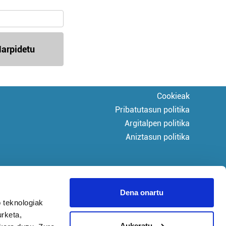
arpidetu
Cookieak
Pribatutasun politika
Argitalpen politika
Aniztasun politika
Dena onartu
 teknologiak
urketa,
Aukeratu