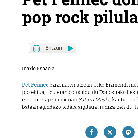
pop rock pilula
Inaxio Esnaola
Pet Fennec
ezizenaren atzean Urko Eizmendi musi
proiektua, itzuleran borobildu du Donostiako best
eta aurrerapen moduan
Saturn Maybe
kantua aurk
batean egindako bidaia argitsua irudikatzen du.