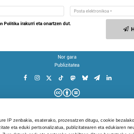
n Politika
irakurri eta onartzen dut.
H
Nor gara
Publizitatea
ure IP zenbakia, esaterako, prozesatzen ditugu, cookie bezalako
itate eta eduki pertsonalizatua, publizitatearen eta edukiaren ne
KUDEAKETA AURRERATUARI