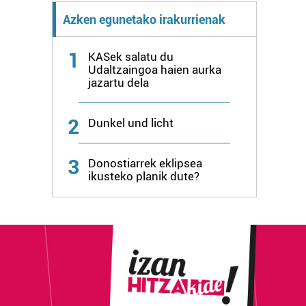
Azken egunetako irakurrienak
1
KASek salatu du
Udaltzaingoa haien aurka
jazartu dela
2
Dunkel und licht
3
Donostiarrek eklipsea
ikusteko planik dute?