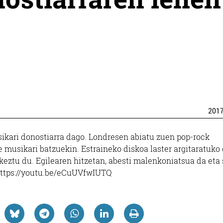
201
kari donostiarra dago. Londresen abiatu zuen pop-rock
e musikari batzuekin. Estraineko diskoa laster argitaratuko 
eztu du. Egilearen hitzetan, abesti malenkoniatsua da eta 
 https://youtu.be/eCuUVfwIUTQ