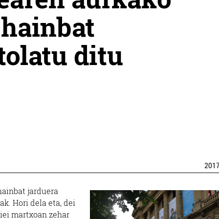
hainbat
tolatu ditu
201
hainbat jarduera
k. Hori dela eta, dei
tiei martxoan zehar