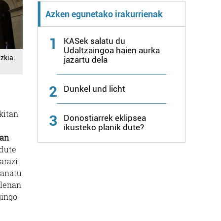
Azken egunetako irakurrienak
1
KASek salatu du
Udaltzaingoa haien aurka
zkia:
jazartu dela
2
Dunkel und licht
kitan
3
Donostiarrek eklipsea
ikusteko planik dute?
uan
 dute
arazi
banatu
elenan
gingo