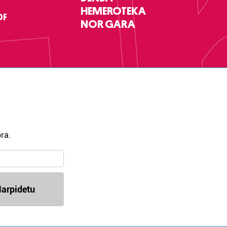
HEMEROTEKA
DF
NOR GARA
ra.
arpidetu