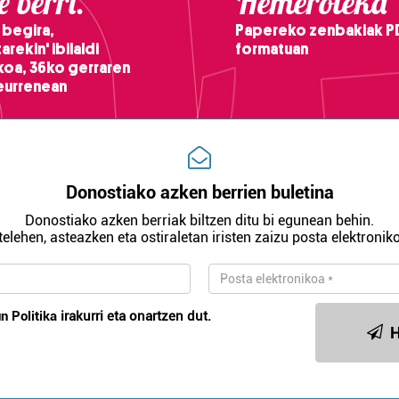
 berri.
Hemeroteka
 begira,
Papereko zenbakiak P
arekin' ibilaldi
formatuan
ikoa, 36ko gerraren
teurrenean
Donostiako azken berrien buletina
Donostiako azken berriak biltzen ditu bi egunean behin.
telehen, asteazken eta ostiraletan iristen zaizu posta elektroniko
n Politika
irakurri eta onartzen dut.
H