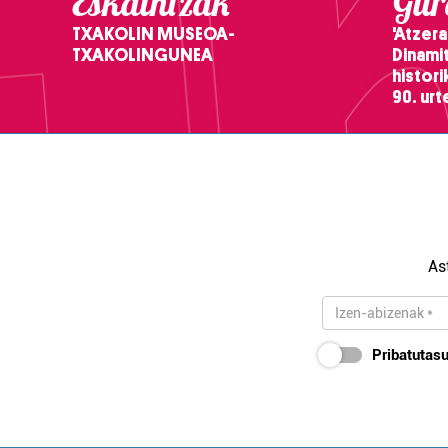
Eskaintzak
Gure
TXAKOLIN MUSEOA-
'Atzera
TXAKOLINGUNEA
Dinamit
histor
90. ur
As
Pribatutasu