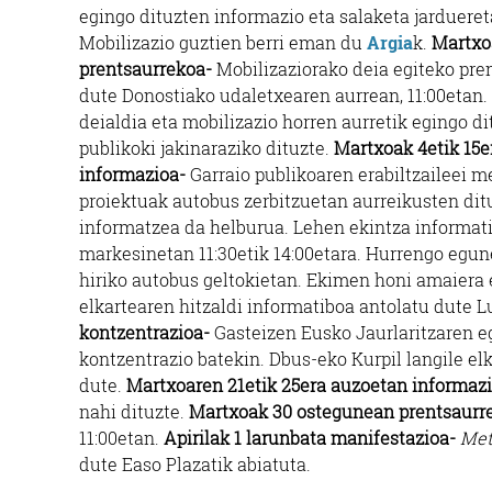
egingo dituzten informazio eta salaketa jardueret
Mobilizazio guztien berri eman du
Argia
k.
Martxo
prentsaurrekoa-
Mobilizaziorako deia egiteko pre
dute Donostiako udaletxearen aurrean, 11:00etan.
deialdia eta mobilizazio horren aurretik egingo d
publikoki jakinaraziko dituzte.
Martxoak 4etik 15e
informazioa-
Garraio publikoaren erabiltzaileei 
proiektuak autobus zerbitzuetan aurreikusten dit
informatzea da helburua. Lehen ekintza informat
markesinetan 11:30etik 14:00etara. Hurrengo egun
hiriko autobus geltokietan. Ekimen honi amaiera
elkartearen hitzaldi informatiboa antolatu dute L
kontzentrazioa-
Gasteizen Eusko Jaurlaritzaren e
kontzentrazio batekin. Dbus-eko Kurpil langile elk
dute.
Martxoaren 21etik 25era auzoetan informaz
nahi dituzte.
Martxoak 30 ostegunean prentsaurr
11:00etan.
Apirilak 1 larunbata manifestazioa-
Met
dute Easo Plazatik abiatuta.