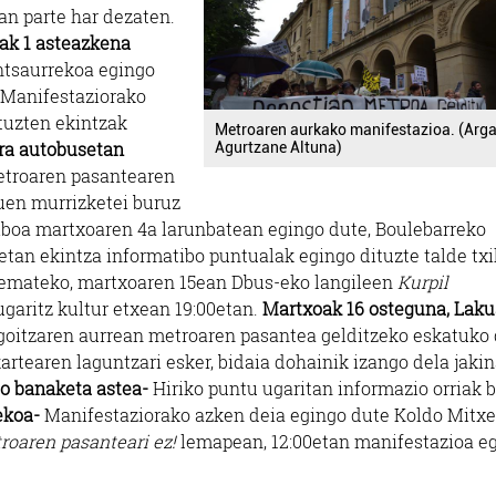
an parte har dezaten.
ak 1 asteazkena
ntsaurrekoa egingo
 Manifestaziorako
ituzten ekintzak
Metroaren aurkako manifestazioa. (Arga
ra autobusetan
Agurtzane Altuna)
metroaren pasantearen
uen murrizketei buruz
iboa martxoaren 4a larunbatean egingo dute, Boulebarreko
etan ekintza informatibo puntualak egingo dituzte talde txi
 emateko, martxoaren 15ean Dbus-eko langileen
Kurpil
ugaritz kultur etxean 19:00etan.
Martxoak 16 osteguna, Lak
goitzaren aurrean metroaren pasantea gelditzeko eskatuko
artearen laguntzari esker, bidaia dohainik izango dela jakin
io banaketa astea-
Hiriko puntu ugaritan informazio orriak 
ekoa-
Manifestaziorako azken deia egingo dute Koldo Mitx
roaren pasanteari ez!
lemapean, 12:00etan manifestazioa e