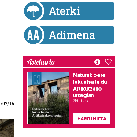
Astekaria
Naturak bere
lekua hartu du
Artikutzako
urtegian
2.500 zkia.
7
/
02
/
16
HARTU HITZA