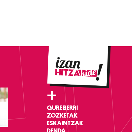
+
GURE BERRI
ZOZKETAK
ESKAINTZAK
DENDA