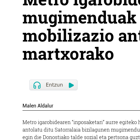
mugimenduak 
mobilizazio an
martxorako
Malen Aldalur
Metro igarobidearen “inposaketari” aurre egiteko 
antolatu ditu Satorralaia bizilagunen mugimendua
egin die Donostiako talde sozial eta pertsona guz