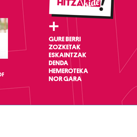
+
GURE BERRI
ZOZKETAK
ESKAINTZAK
DENDA
HEMEROTEKA
DF
NOR GARA