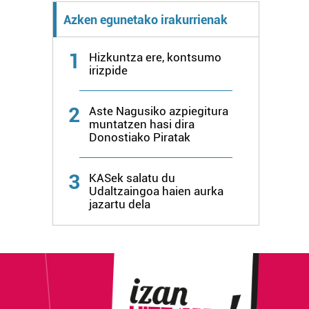
Azken egunetako irakurrienak
1
Hizkuntza ere, kontsumo
irizpide
2
Aste Nagusiko azpiegitura
muntatzen hasi dira
Donostiako Piratak
3
KASek salatu du
Udaltzaingoa haien aurka
jazartu dela