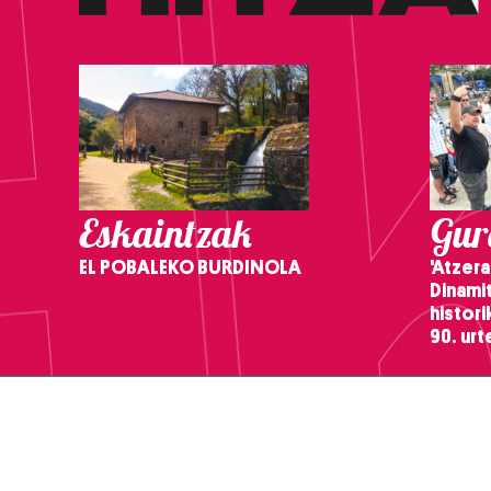
Eskaintzak
Gure
EL POBALEKO BURDINOLA
'Atzera
Dinamit
histor
90. ur