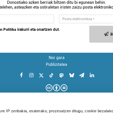
Donostiako azken berriak biltzen ditu bi egunean behin.
telehen, asteazken eta ostiraletan iristen zaizu posta elektroniko
n Politika
irakurri eta onartzen dut.
H
Nor gara
Publizitatea
ure IP zenbakia, esaterako, prozesatzen ditugu, cookie bezalako