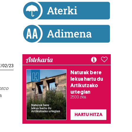
Astekaria
7
/
02
/
23
Naturak bere
lekua hartu du
Artikutzako
orco
urtegian
a
2.500 zkia.
HARTU HITZA