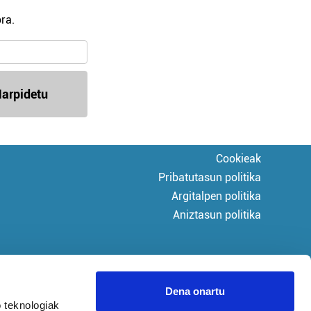
ra.
arpidetu
Cookieak
Pribatutasun politika
Argitalpen politika
Aniztasun politika
Dena onartu
 teknologiak