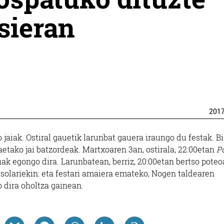
sieran
201
jaiak. Ostiral gauetik larunbat gauera iraungo du festak. Bi
etako jai batzordeak. Martxoaren 3an, ostirala, 22:00etan
P
ak egongo dira. Larunbatean, berriz, 20:00etan bertso poteo
tsolariekin: eta festari amaiera emateko, Nogen taldearen
ko dira oholtza gainean.