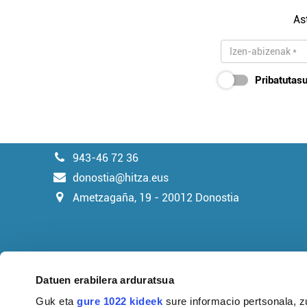
As
Pribatutasu
943-46 72 36
donostia@hitza.eus
Ametzagaña, 19 - 20012 Donostia
Datuen erabilera arduratsua
Guk eta
gure 1022 kideek
sure informacio pertsonala, z