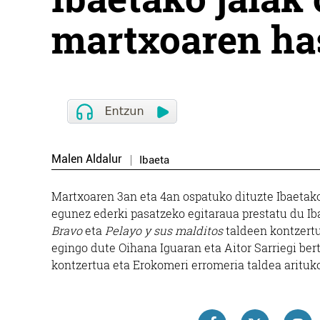
martxoaren ha
Malen Aldalur
Ibaeta
Martxoaren 3an eta 4an ospatuko dituzte Ibaetako 
egunez ederki pasatzeko egitaraua prestatu du Iba
Bravo
eta
Pelayo y sus malditos
taldeen kontzertu
egingo dute Oihana Iguaran eta Aitor Sarriegi ber
kontzertua eta Erokomeri erromeria taldea aritu