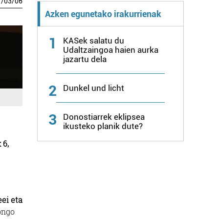
7
/
03
/
06
Azken egunetako irakurrienak
1
KASek salatu du
Udaltzaingoa haien aurka
jazartu dela
2
Dunkel und licht
3
Donostiarrek eklipsea
ikusteko planik dute?
 6,
eei eta
ongo