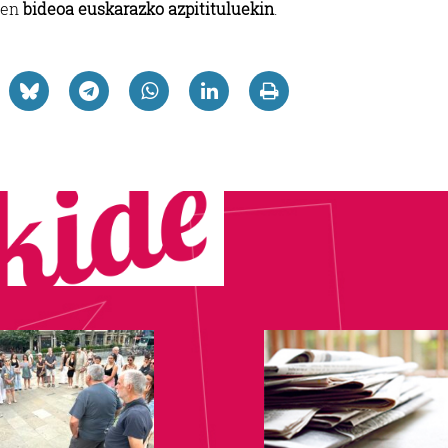
ren
bideoa euskarazko azpitituluekin
.