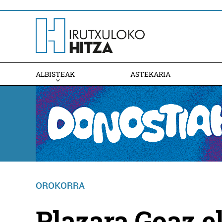
ALBISTEAK
ASTEKARIA
OROKORRA
Plazara Goaz e