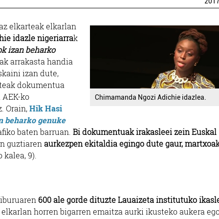
201
az elkarteak elkarlan
e idazle nigeriarra
k
ok izan beharko
ak arrakasta handia
kaini izan dute,
arteak dokumentua
a AEK-ko
Chimamanda Ngozi Adichie idazlea.
. Orain,
Hik Hasi
an beharko genuke
fiko baten barruan.
Bi dokumentuak irakasleei zein Euskal
en guztiaren
aurkezpen ekitaldia egingo dute gaur, martxoak
kalea, 9).
 liburuaren
600 ale gorde dituzte Lauaizeta institutuko ikasl
, elkarlan horren bigarren emaitza aurki ikusteko aukera eg