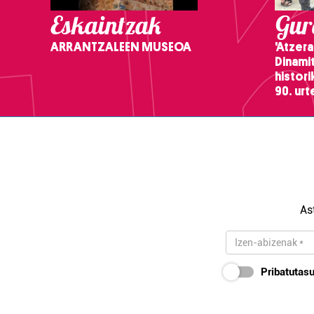
Eskaintzak
Gure
ARRANTZALEEN MUSEOA
'Atzera
Dinamit
histor
90. ur
As
Pribatutasu