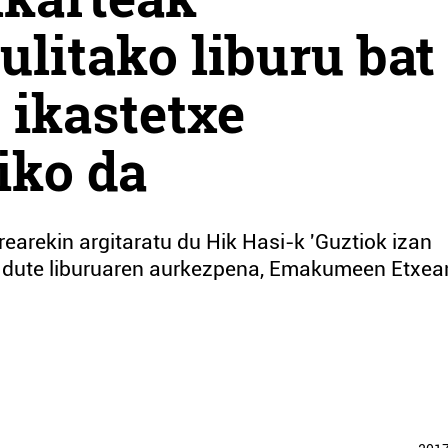
ulitako liburu bat
 ikastetxe
siko da
rearekin argitaratu du Hik Hasi-k 'Guztiok izan
o dute liburuaren aurkezpena, Emakumeen Etxea