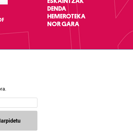
ESKAINTZAK
DENDA
HEMEROTEKA
DF
NOR GARA
ra.
arpidetu