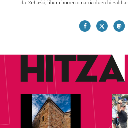
da. Zehazki, liburu horren oinarria duen hitzaldia