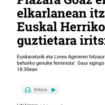
elkarlanean itz
Euskal Herriko
guztietara irit
Euskaraturik eta Lorea Agirreren hitzaur
beharko genuke feminista'. Gaur eging
18:30ean