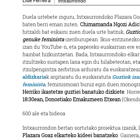
Lide Ferreira
Intxaurrondo
Duela urtebete inguru, Intxaurrondoko Plazara Go
baten berri eman zuten.
Chimamanda Ngozi Adichi
hitzaldi bat eskaini zuen duela urte batzuk,
Guzti
genuke feminista
izenburupean. Ikus-entzunezko
izan du YouTube-n, eta papereko euskarrian ere es
hainbat hizkuntzetan. Bada, Intxaurrondoko elk
itzultzeko sustapen lana egin du hilabeteotan, et
itzulpengintza zerbitzua arduratu da euskaratzeaz
aldizkaria
k argitaratu du euskaratuta
Guztiok iz
feminista
, feminismoari buruz egin duen monogra
Herriko ikastetxe guztiei banatuko dizkiete
. Horr
18:30ean, Donostiako Emakumeen Etxean
(Okendo 
600 ale eta bideoa
Intxaurrondon bertan sortutako proiektua izanik,
Plazara Goaz elkarteko kideei banatzeko
. Gainera