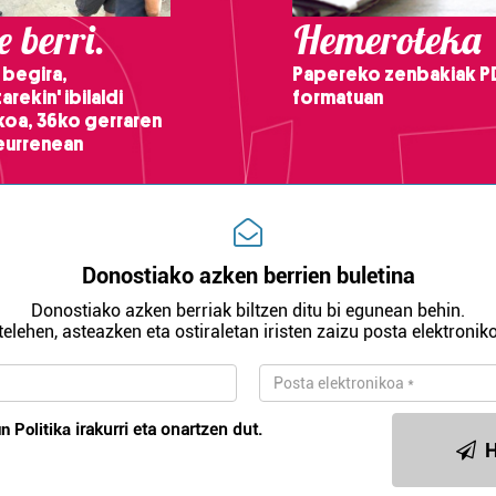
 berri.
Hemeroteka
 begira,
Papereko zenbakiak P
arekin' ibilaldi
formatuan
ikoa, 36ko gerraren
teurrenean
Donostiako azken berrien buletina
Donostiako azken berriak biltzen ditu bi egunean behin.
telehen, asteazken eta ostiraletan iristen zaizu posta elektroniko
n Politika
irakurri eta onartzen dut.
H