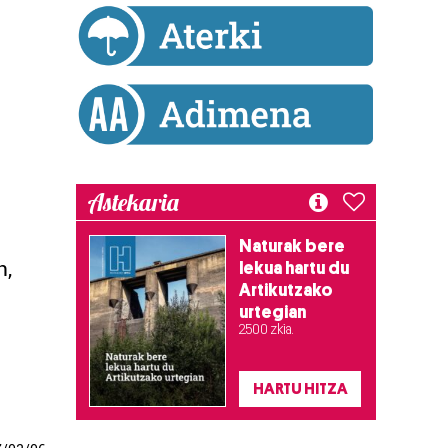
Astekaria
Naturak bere
n,
lekua hartu du
Artikutzako
urtegian
2.500 zkia.
HARTU HITZA