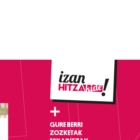
+
GURE BERRI
ZOZKETAK