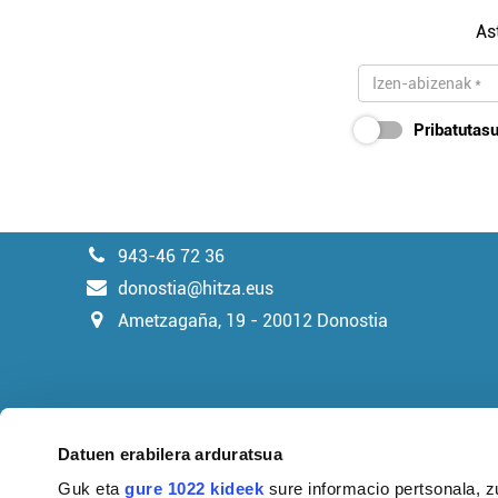
As
Pribatutasu
943-46 72 36
donostia@hitza.eus
Ametzagaña, 19 - 20012 Donostia
Datuen erabilera arduratsua
Guk eta
gure 1022 kideek
sure informacio pertsonala, z