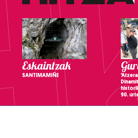
Eskaintzak
Gure
SANTIMAMIÑE
'Atzera
Dinamit
histor
90. ur