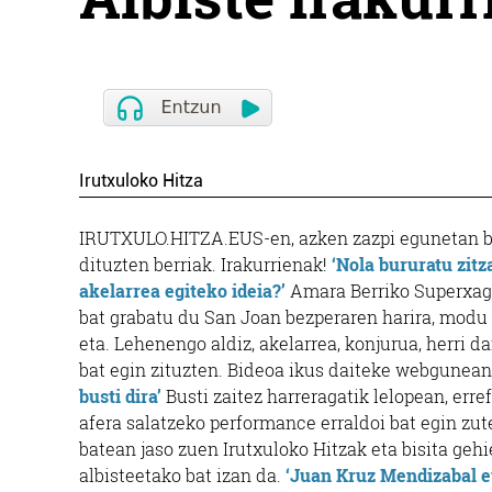
Irutxuloko Hitza
IRUTXULO.HITZA.EUS-en, azken zazpi egunetan bi
dituzten berriak. Irakurrienak!
‘Nola bururatu zit
akelarrea egiteko ideia?’
Amara Berriko Superxagu
bat grabatu du San Joan bezperaren harira, modu
eta. Lehenengo aldiz, akelarrea, konjurua, herri d
bat egin zituzten. Bideoa ikus daiteke webgunea
busti dira’
Busti zaitez harreragatik lelopean, erre
afera salatzeko performance erraldoi bat egin zu
batean jaso zuen Irutxuloko Hitzak eta bisita geh
albisteetako bat izan da.
‘Juan Kruz Mendizabal e