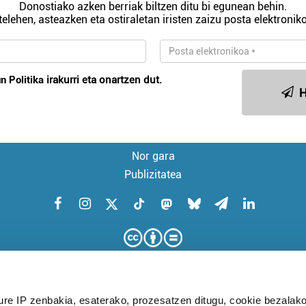
Donostiako azken berriak biltzen ditu bi egunean behin.
telehen, asteazken eta ostiraletan iristen zaizu posta elektroniko
n Politika
irakurri eta onartzen dut.
H
Nor gara
Publizitatea
ure IP zenbakia, esaterako, prozesatzen ditugu, cookie bezalako