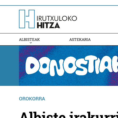
ALBISTEAK
ASTEKARIA
OROKORRA
Albiste irakur