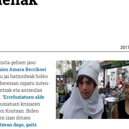
201
sita gehien jaso
zaien Amara Berrikoei
 jai batzordeak bideo
 berezian ospatu zuten-
antzak eta antzezlan
n.
‘Errefuxiatuen alde
fuxiatuen krisiaren
ten Kontxan. Bideo
ien izan dituen
txean dago, gaitz