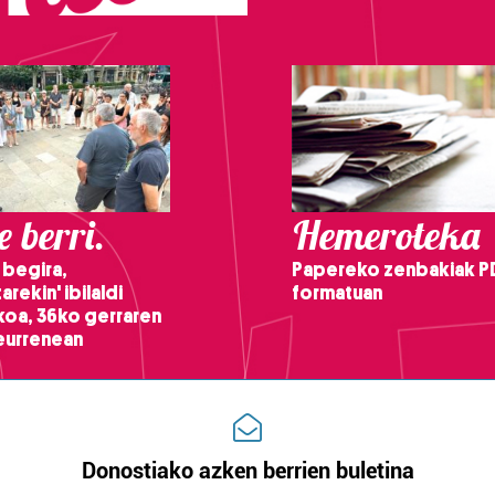
 berri.
Hemeroteka
 begira,
Papereko zenbakiak P
arekin' ibilaldi
formatuan
ikoa, 36ko gerraren
teurrenean
Donostiako azken berrien buletina