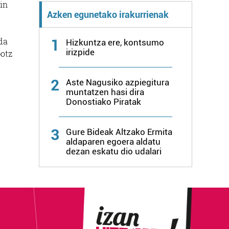
in
Azken egunetako irakurrienak
da
1
Hizkuntza ere, kontsumo
irizpide
potz
2
Aste Nagusiko azpiegitura
muntatzen hasi dira
Donostiako Piratak
3
Gure Bideak Altzako Ermita
aldaparen egoera aldatu
dezan eskatu dio udalari