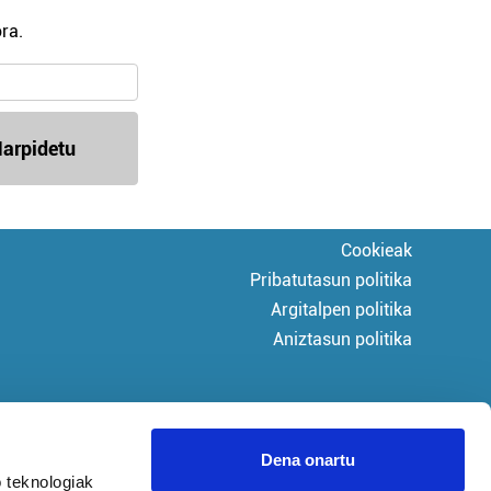
ra.
arpidetu
Cookieak
Pribatutasun politika
Argitalpen politika
Aniztasun politika
Dena onartu
 teknologiak