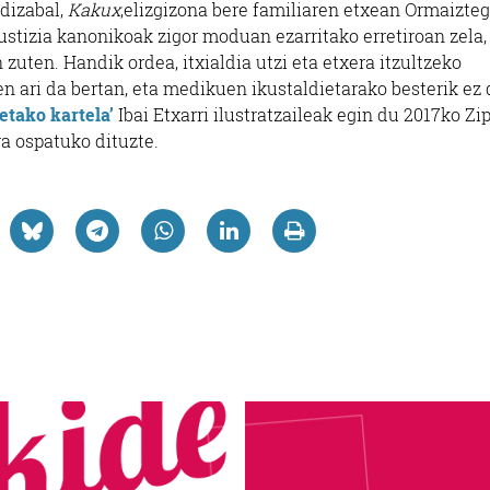
dizabal,
Kakux
,elizgizona bere familiaren etxean Ormaizteg
justizia kanonikoak zigor moduan ezarritako erretiroan zela,
zuten. Handik ordea, itxialdia utzi eta etxera itzultzeko
ari da bertan, eta medikuen ikustaldietarako besterik ez 
ietako kartela’
Ibai Etxarri ilustratzaileak egin du 2017ko Zi
6ra ospatuko dituzte.