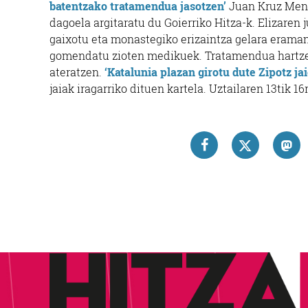
batentzako tratamendua jasotzen’
Juan Kruz Men
dagoela argitaratu du Goierriko Hitza-k. Elizaren 
gaixotu eta monastegiko erizaintza gelara eraman 
gomendatu zioten medikuek. Tratamendua hartzen 
ateratzen.
‘Katalunia plazan girotu dute
Zipotz ja
jaiak iragarriko dituen kartela. Uztailaren 13tik 1