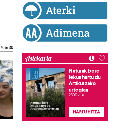
7
/
06
/
30
Astekaria
Naturak bere
lekua hartu du
Artikutzako
urtegian
2.500 zkia.
HARTU HITZA