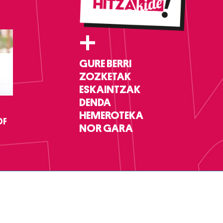
+
GURE BERRI
ZOZKETAK
ESKAINTZAK
DENDA
HEMEROTEKA
DF
NOR GARA