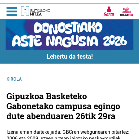
Sartu
Lehertu da festa!
KIROLA
Gipuzkoa Basketeko
Gabonetako campusa egingo
dute abenduaren 26tik 29ra
Izena eman daiteke jada, GBCren webgunearen bitartez;
2006 eta 2009 urteen artean jaiotako neska-mutilek