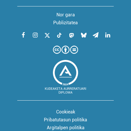
Nor gara
Publizitatea
KUDEAKETA AURRERATUARI
DIPLOMA
Cookieak
Pribatutasun politika
Argitalpen politika