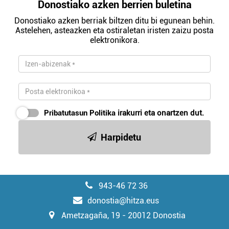
Donostiako azken berrien buletina
Donostiako azken berriak biltzen ditu bi egunean behin.
Astelehen, asteazken eta ostiraletan iristen zaizu posta
elektronikora.
Pribatutasun Politika
irakurri eta onartzen dut.
Harpidetu
943-46 72 36
donostia@hitza.eus
Ametzagaña, 19 - 20012 Donostia