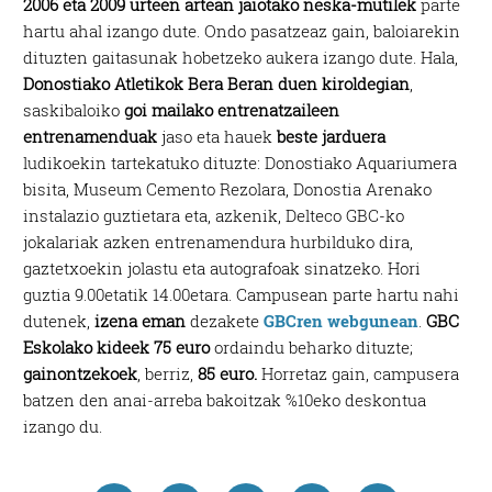
2006 eta 2009 urteen artean jaiotako neska-mutilek
parte
hartu ahal izango dute. Ondo pasatzeaz gain, baloiarekin
dituzten gaitasunak hobetzeko aukera izango dute. Hala,
Donostiako Atletikok Bera Beran duen kiroldegian
,
saskibaloiko
goi mailako entrenatzaileen
entrenamenduak
jaso eta hauek
beste jarduera
ludikoekin tartekatuko dituzte: Donostiako Aquariumera
bisita, Museum Cemento Rezolara, Donostia Arenako
instalazio guztietara eta, azkenik, Delteco GBC-ko
jokalariak azken entrenamendura hurbilduko dira,
gaztetxoekin jolastu eta autografoak sinatzeko. Hori
guztia 9.00etatik 14.00etara. Campusean parte hartu nahi
dutenek,
izena eman
dezakete
GBCren webgunean
.
GBC
Eskolako kideek 75 euro
ordaindu beharko dituzte;
gainontzekoek
, berriz,
85 euro.
Horretaz gain, campusera
batzen den anai-arreba bakoitzak %10eko deskontua
izango du.