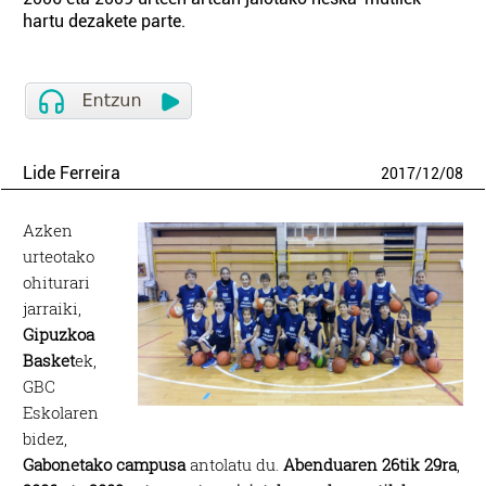
hartu dezakete parte.
Lide Ferreira
2017
/
12
/
08
Azken
urteotako
ohiturari
jarraiki,
Gipuzkoa
Basket
ek,
GBC
Eskolaren
bidez,
Gabonetako campusa
antolatu du.
Abenduaren 26tik 29ra
,