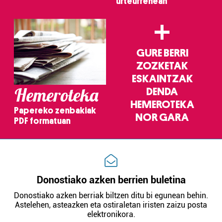
urteurrenean
+
GURE BERRI
ZOZKETAK
ESKAINTZAK
Hemeroteka
DENDA
HEMEROTEKA
Papereko zenbakiak
NOR GARA
PDF formatuan
Donostiako azken berrien buletina
Donostiako azken berriak biltzen ditu bi egunean behin.
Astelehen, asteazken eta ostiraletan iristen zaizu posta
elektronikora.