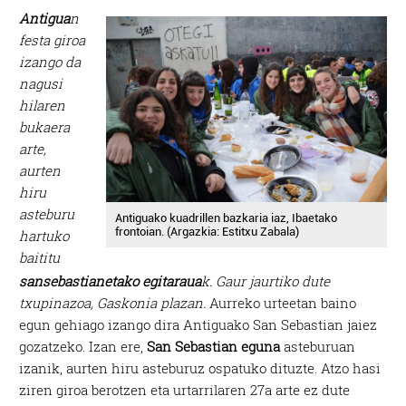
Antigua
n
festa giroa
izango da
nagusi
hilaren
bukaera
arte,
aurten
hiru
asteburu
Antiguako kuadrillen bazkaria iaz, Ibaetako
frontoian. (Argazkia: Estitxu Zabala)
hartuko
baititu
sansebastianetako egitaraua
k. Gaur jaurtiko dute
txupinazoa, Gaskonia plazan.
Aurreko urteetan baino
egun gehiago izango dira Antiguako San Sebastian jaiez
gozatzeko. Izan ere,
San Sebastian eguna
asteburuan
izanik, aurten hiru asteburuz ospatuko dituzte. Atzo hasi
ziren giroa berotzen eta urtarrilaren 27a arte ez dute