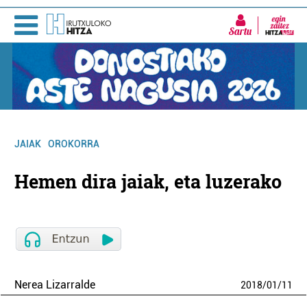
Sartu
JAIAK
OROKORRA
Hemen dira jaiak, eta luzerako
Nerea Lizarralde
2018
/
01
/
11