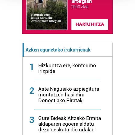
urtegian
Guk eta gure bazkideek zure datu pertsonalak
2.500 zkia.
prozesatzen ditugu, zure IP zenbakia, besteak beste,
teknologia erabiliz, cookieak adibidez, iragarki eta eduki
HARTU HITZA
pertsonalizatuak eskaintzeko, iragarkiak eta edukia
neurtzeko, jendeari buruzko informazioa biltzeko eta
produktuak garatzeko. Zure datuak nork eta zertarako
erabiltzen dituen hauta dezakezu.
Azken egunetako irakurrienak
Bazkide batzuek ez dizute baimenik eskatzen, eta beren
1
Hizkuntza ere, kontsumo
interes komertzial legitimoetan babesten dira. Ikusi gure
irizpide
bazkideen zerrenda, beren ustez zein helburutarako
duten interes legitimoa eta horren aurka nola egin
2
Aste Nagusiko azpiegitura
dezakezun ikusteko.
muntatzen hasi dira
Donostiako Piratak
Lortu zure datu pertsonalak prozesatzeko moduari
buruzko informazio gehiago eta ezarri zure lehentasunak
3
Gure Bideak Altzako Ermita
datuen atalean. Edozein unetan alda edo ken dezakezu
aldaparen egoera aldatu
zure baimena Cookieen adierazpenean.
dezan eskatu dio udalari