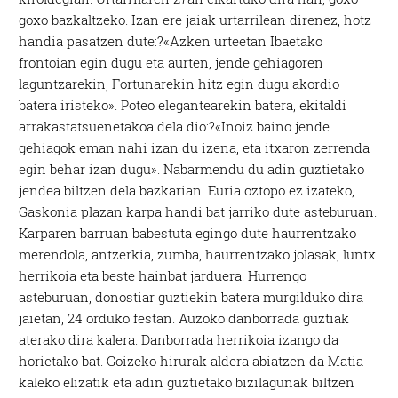
goxo bazkaltzeko. Izan ere jaiak urtarrilean direnez, hotz
handia pasatzen dute:?«Azken urteetan Ibaetako
frontoian egin dugu eta aurten, jende gehiagoren
laguntzarekin, Fortunarekin hitz egin dugu akordio
batera iristeko». Poteo elegantearekin batera, ekitaldi
arrakastatsuenetakoa dela dio:?«Inoiz baino jende
gehiagok eman nahi izan du izena, eta itxaron zerrenda
egin behar izan dugu». Nabarmendu du adin guztietako
jendea biltzen dela bazkarian. Euria oztopo ez izateko,
Gaskonia plazan karpa handi bat jarriko dute asteburuan.
Karparen barruan babestuta egingo dute haurrentzako
merendola, antzerkia, zumba, haurrentzako jolasak, luntx
herrikoia eta beste hainbat jarduera. Hurrengo
asteburuan, donostiar guztiekin batera murgilduko dira
jaietan, 24 orduko festan. Auzoko danborrada guztiak
aterako dira kalera. Danborrada herrikoia izango da
horietako bat. Goizeko hirurak aldera abiatzen da Matia
kaleko elizatik eta adin guztietako bizilagunak biltzen