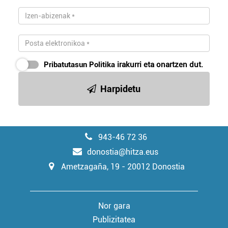
Pribatutasun Politika
irakurri eta onartzen dut.
Harpidetu
943-46 72 36
donostia@hitza.eus
Ametzagaña, 19 - 20012 Donostia
Nor gara
Publizitatea