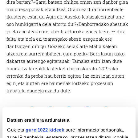
dira bertan:?«Garai batean ohikoa omen zen danbor gisa
maionesa poteak erabiltzea. Orain ez dira horrenbeste
ikusten», esan du Agirrek. Auzoko festazaleentzat une
oso hunkigarria dela aitortu du:?«Danborradako abestiak
jo eta abesteaz gain, abesti aldarrikatzaileak ere ez dira
falta, eta nola ez, txarangako abesti ezagunak ere
dantzatzen ditugu. Goizeko seiak arte Matia kalean
atzera eta aurrera ibiltzen gara pozik». Berritasun asko
dakartza aurtengo egitarauak. Tamalez ezin izan dute
hondartzako zaldi lasterketa berreskuratu. 2019rako
erronka da proba hau berriz egitea. Iaz ezin izan zuten
egin, eta aurten ere baimenak lortzeko prozesuan
trabatuta daudela azaldu dute.
Datuen erabilera arduratsua
Guk eta
gure 1022 kideek
sure informacio pertsonala,
zure IP zenbakia, esaterako, prozesatzen ditugu, cookie