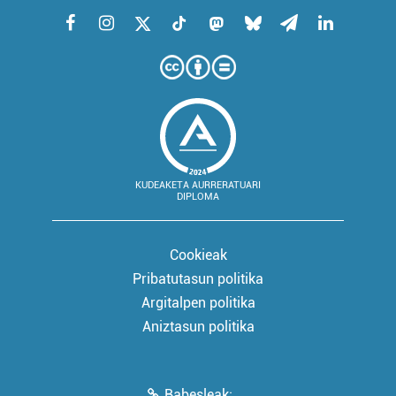
KUDEAKETA AURRERATUARI
DIPLOMA
Cookieak
Pribatutasun politika
Argitalpen politika
Aniztasun politika
Babesleak: