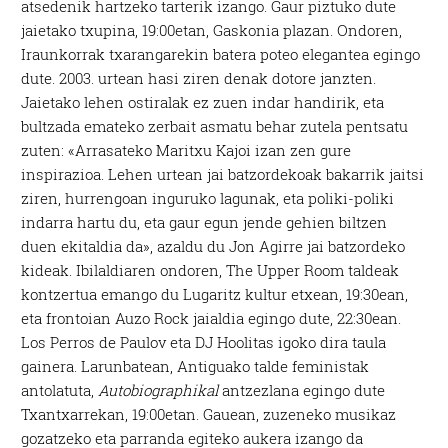
atsedenik hartzeko tarterik izango. Gaur piztuko dute
jaietako txupina, 19:00etan, Gaskonia plazan. Ondoren,
Iraunkorrak txarangarekin batera poteo elegantea egingo
dute. 2003. urtean hasi ziren denak dotore janzten.
Jaietako lehen ostiralak ez zuen indar handirik, eta
bultzada emateko zerbait asmatu behar zutela pentsatu
zuten: «Arrasateko Maritxu Kajoi izan zen gure
inspirazioa. Lehen urtean jai batzordekoak bakarrik jaitsi
ziren, hurrengoan inguruko lagunak, eta poliki-poliki
indarra hartu du, eta gaur egun jende gehien biltzen
duen ekitaldia da», azaldu du Jon Agirre jai batzordeko
kideak. Ibilaldiaren ondoren, The Upper Room taldeak
kontzertua emango du Lugaritz kultur etxean, 19:30ean,
eta frontoian Auzo Rock jaialdia egingo dute, 22:30ean.
Los Perros de Paulov eta DJ Hoolitas igoko dira taula
gainera. Larunbatean, Antiguako talde feministak
antolatuta,
Autobiographikal
antzezlana egingo dute
Txantxarrekan, 19:00etan. Gauean, zuzeneko musikaz
gozatzeko eta parranda egiteko aukera izango da