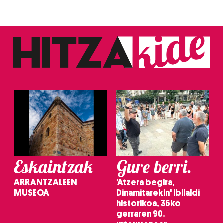
Webgune honek cookie propioak eta hirugarrenen cookie-
fitxategiak erabiltzen ditu. Zure esperientzia eta
zerbitzuak hobetzeko asmoz, cookie teknologiaz
baliatzen gara. Ohar hau onartuz gero, teknologia hori
erabiltzeko baimen esplizitua ematen diguzu.
Gehiago
irakurri
Eskaintzak
Gure berri.
ARRANTZALEEN
'Atzera begira,
MUSEOA
Dinamitarekin' ibilaldi
historikoa, 36ko
gerraren 90.