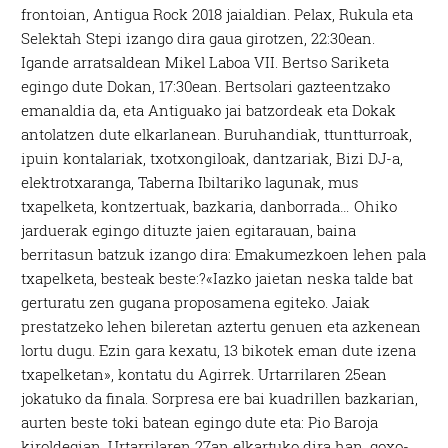
frontoian, Antigua Rock 2018 jaialdian. Pelax, Rukula eta
Selektah Stepi izango dira gaua girotzen, 22:30ean.
Igande arratsaldean Mikel Laboa VII. Bertso Sariketa
egingo dute Dokan, 17:30ean. Bertsolari gazteentzako
emanaldia da, eta Antiguako jai batzordeak eta Dokak
antolatzen dute elkarlanean. Buruhandiak, ttuntturroak,
ipuin kontalariak, txotxongiloak, dantzariak, Bizi DJ-a,
elektrotxaranga, Taberna Ibiltariko lagunak, mus
txapelketa, kontzertuak, bazkaria, danborrada… Ohiko
jarduerak egingo dituzte jaien egitarauan, baina
berritasun batzuk izango dira: Emakumezkoen lehen pala
txapelketa, besteak beste:?«Iazko jaietan neska talde bat
gerturatu zen gugana proposamena egiteko. Jaiak
prestatzeko lehen bileretan aztertu genuen eta azkenean
lortu dugu. Ezin gara kexatu, 13 bikotek eman dute izena
txapelketan», kontatu du Agirrek. Urtarrilaren 25ean
jokatuko da finala. Sorpresa ere bai kuadrillen bazkarian,
aurten beste toki batean egingo dute eta: Pio Baroja
kiroldegian. Urtarrilaren 27an elkartuko dira han, goxo-