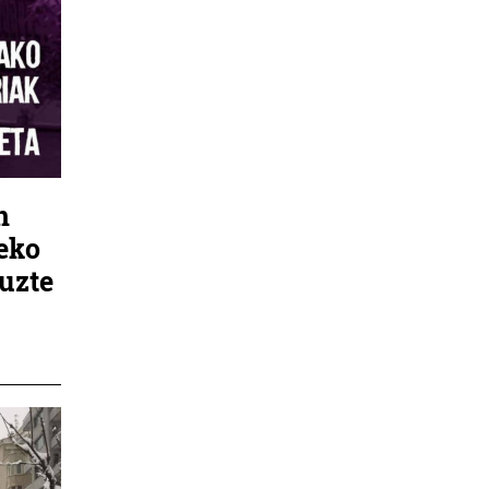
n
teko
tuzte