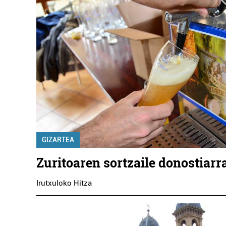
GIZARTEA
Zuritoaren sortzaile donostiarra
Irutxuloko Hitza