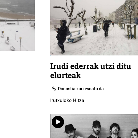
Irudi ederrak utzi ditu
elurteak
Donostia zuri esnatu da
Irutxuloko Hitza