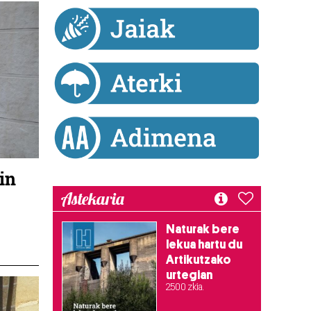
in
Astekaria
Naturak bere
lekua hartu du
Artikutzako
urtegian
2.500 zkia.