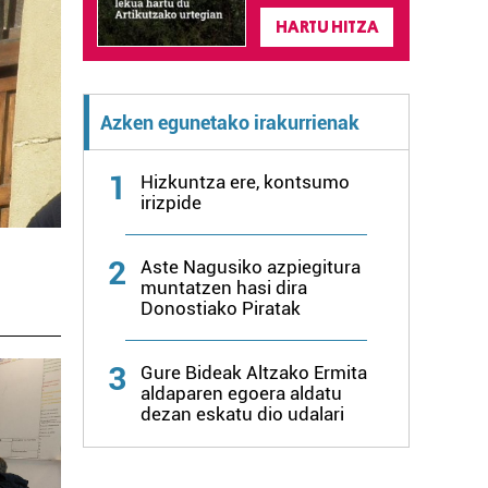
HARTU HITZA
Azken egunetako irakurrienak
1
Hizkuntza ere, kontsumo
irizpide
2
Aste Nagusiko azpiegitura
muntatzen hasi dira
Donostiako Piratak
3
Gure Bideak Altzako Ermita
aldaparen egoera aldatu
dezan eskatu dio udalari