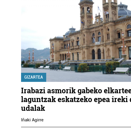
GIZARTEA
Irabazi asmorik gabeko elkarte
laguntzak eskatzeko epea ireki
udalak
Iñaki Agirre