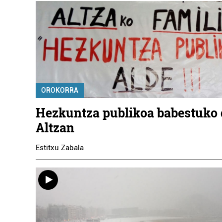
OROKORRA
Hezkuntza publikoa babestuko 
Altzan
Estitxu Zabala