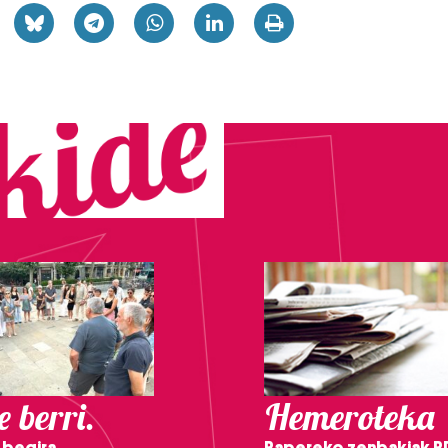
 berri.
Hemeroteka
 begira,
Papereko zenbakiak P