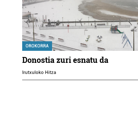
OROKORRA
Donostia zuri esnatu da
Irutxuloko Hitza