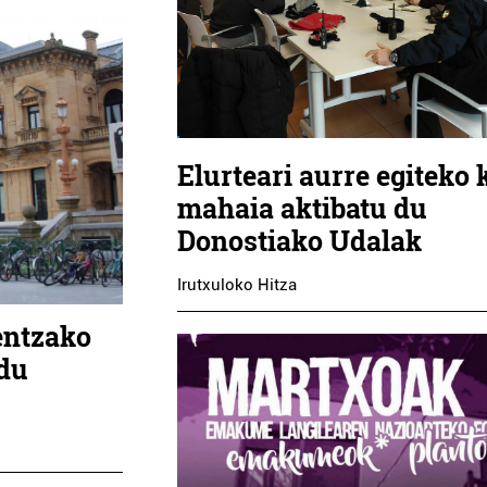
Elurteari aurre egiteko k
mahaia aktibatu du
Donostiako Udalak
Irutxuloko Hitza
entzako
 du