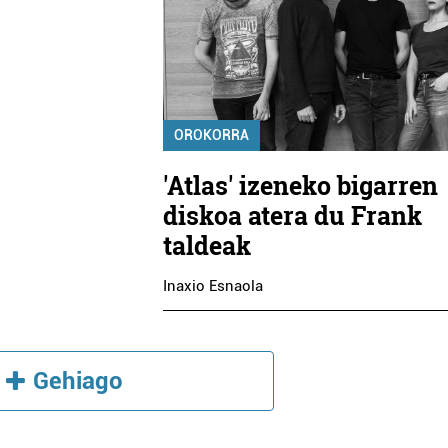
OROKORRA
'Atlas' izeneko bigarren
diskoa atera du Frank
taldeak
Inaxio Esnaola
Gehiago