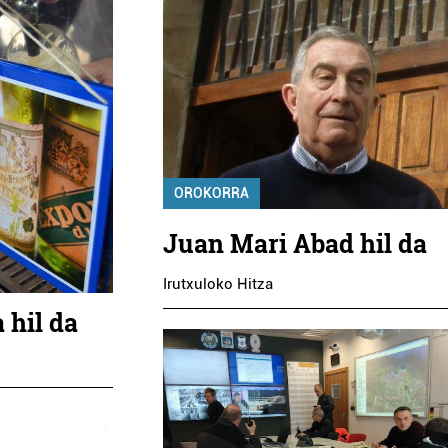
OROKORRA
Juan Mari Abad hil da
Irutxuloko Hitza
 hil da