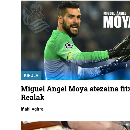
KIROLA
Miguel Angel Moya atezaina fit
Realak
Iñaki Agirre