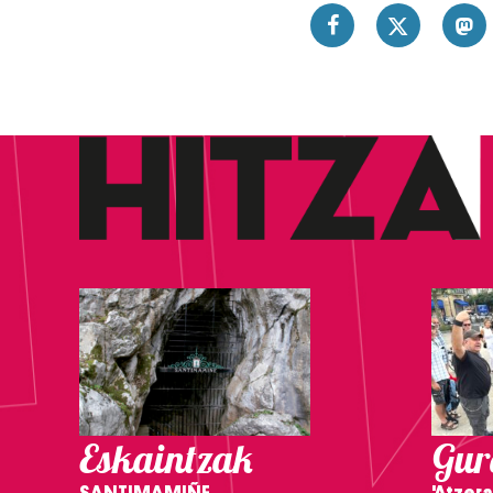
Eskaintzak
Gure
SANTIMAMIÑE
'Atzera