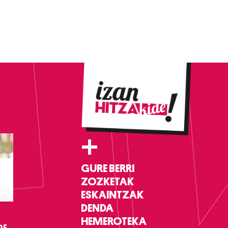
+
GURE BERRI
ZOZKETAK
ESKAINTZAK
DENDA
HEMEROTEKA
DF