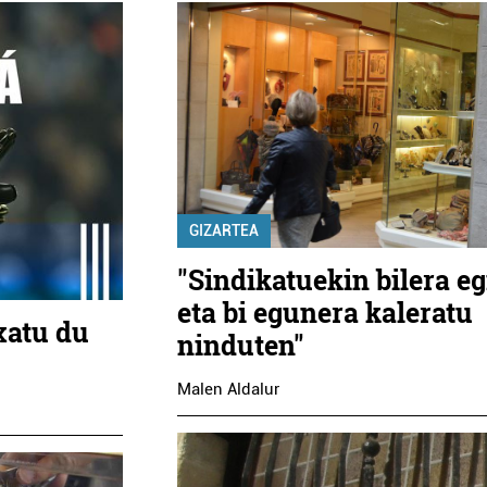
GIZARTEA
"Sindikatuekin bilera eg
eta bi egunera kaleratu
xatu du
ninduten"
Malen Aldalur