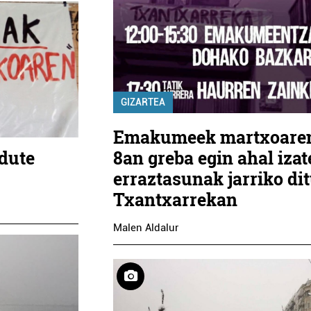
GIZARTEA
Emakumeek martxoare
dute
8an greba egin ahal iza
erraztasunak jarriko di
Txantxarrekan
Malen Aldalur