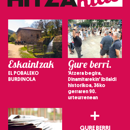
Eskaintzak
Gure berri.
EL POBALEKO
'Atzera begira,
BURDINOLA
Dinamitarekin' ibilaldi
historikoa, 36ko
gerraren 90.
urteurrenean
+
GURE BERRI