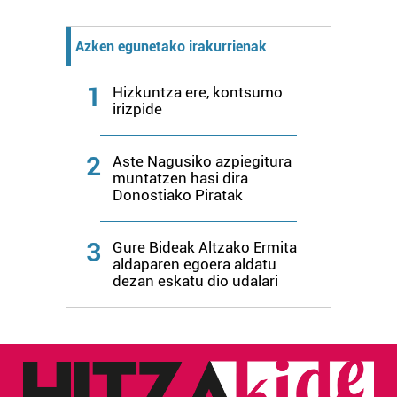
zerbitzuak hobetzeko asmoz, cookie teknologiaz
baliatzen gara. Ohar hau onartuz gero, teknologia hori
Azken egunetako irakurrienak
erabiltzeko baimen esplizitua ematen diguzu.
Gehiago
irakurri
1
Hizkuntza ere, kontsumo
irizpide
2
Aste Nagusiko azpiegitura
muntatzen hasi dira
Donostiako Piratak
3
Gure Bideak Altzako Ermita
aldaparen egoera aldatu
dezan eskatu dio udalari