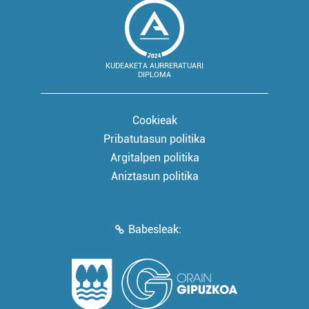
KUDEAKETA AURRERATUARI
DIPLOMA
Cookieak
Pribatutasun politika
Argitalpen politika
Aniztasun politika
Babesleak: