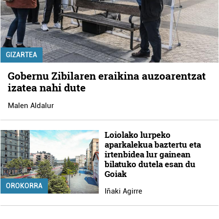
GIZARTEA
Gobernu Zibilaren eraikina auzoarentzat
izatea nahi dute
Malen Aldalur
Loiolako lurpeko
aparkalekua baztertu eta
irtenbidea lur gainean
bilatuko dutela esan du
Goiak
OROKORRA
Iñaki Agirre