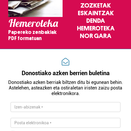
ZOZKETAK
ESKAINTZAK
Hemeroteka
DENDA
HEMEROTEKA
Papereko zenbakiak
NOR GARA
PDF formatuan
Donostiako azken berrien buletina
Donostiako azken berriak biltzen ditu bi egunean behin.
Astelehen, asteazken eta ostiraletan iristen zaizu posta
elektronikora.