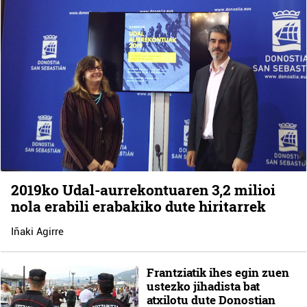
2019ko Udal-aurrekontuaren 3,2 milioi
nola erabili erabakiko dute hiritarrek
Iñaki Agirre
Frantziatik ihes egin zuen
ustezko jihadista bat
atxilotu dute Donostian