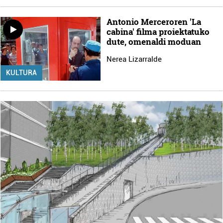
Antonio Merceroren 'La
cabina' filma proiektatuko
dute, omenaldi moduan
Nerea Lizarralde
KULTURA