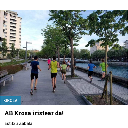
KIROLA
AB Krosa iristear da!
Estitxu Zabala