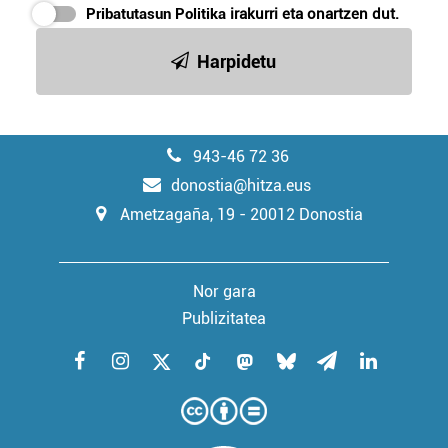
Pribatutasun Politika
irakurri eta onartzen dut.
Harpidetu
943-46 72 36
donostia@hitza.eus
Ametzagaña, 19 - 20012 Donostia
Nor gara
Publizitatea