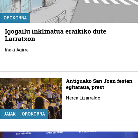
OROKORRA
Igogailu inklinatua eraikiko dute
Larratxon
Iñaki Agirre
Antiguako San Joan festen
egitaraua, prest
Nerea Lizarralde
JAIAK
OROKORRA