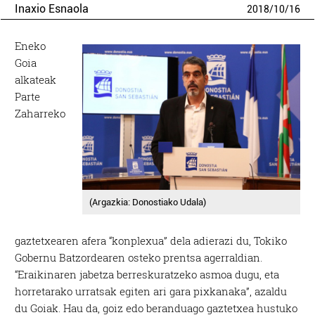
Inaxio Esnaola
2018
/
10
/
16
Eneko
Goia
alkateak
Parte
Zaharreko
(Argazkia: Donostiako Udala)
gaztetxearen afera “konplexua” dela adierazi du, Tokiko
Gobernu Batzordearen osteko prentsa agerraldian.
“Eraikinaren jabetza berreskuratzeko asmoa dugu, eta
horretarako urratsak egiten ari gara pixkanaka”, azaldu
du Goiak. Hau da, goiz edo beranduago gaztetxea hustuko