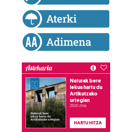
Astekaria
Naturak bere
lekua hartu du
Artikutzako
urtegian
2.500 zkia.
HARTU HITZA