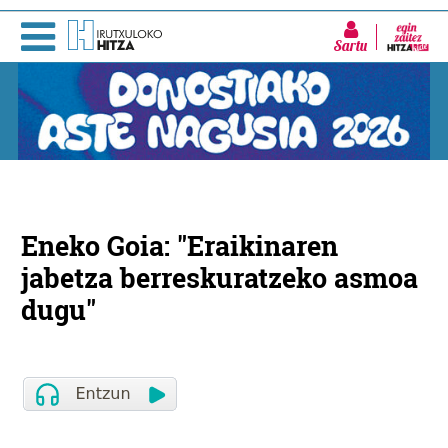
Sartu
Eneko Goia: "Eraikinaren
jabetza berreskuratzeko asmoa
dugu"