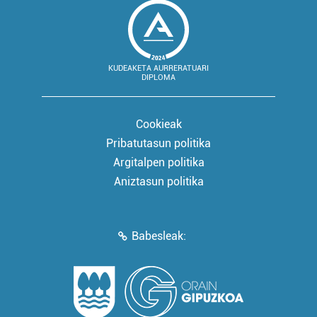
KUDEAKETA AURRERATUARI
DIPLOMA
Cookieak
Pribatutasun politika
Argitalpen politika
Aniztasun politika
Babesleak: