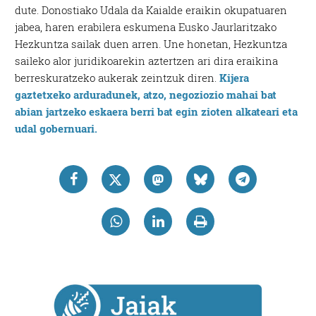
dute. Donostiako Udala da Kaialde eraikin okupatuaren
jabea, haren erabilera eskumena Eusko Jaurlaritzako
Hezkuntza sailak duen arren. Une honetan, Hezkuntza
saileko alor juridikoarekin aztertzen ari dira eraikina
berreskuratzeko aukerak zeintzuk diren.
Kijera
gaztetxeko arduradunek, atzo, negoziozio mahai bat
abian jartzeko eskaera berri bat egin zioten alkateari eta
udal gobernuari.