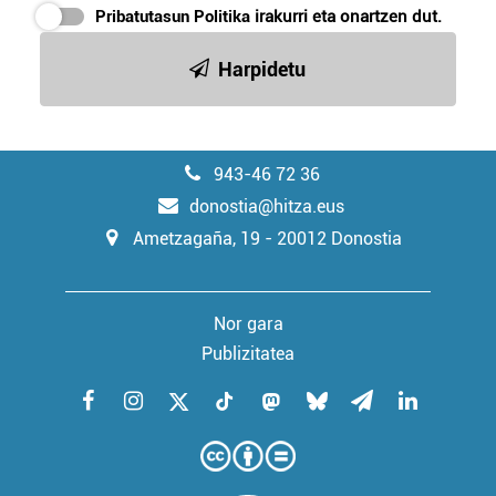
Pribatutasun Politika
irakurri eta onartzen dut.
Harpidetu
943-46 72 36
donostia@hitza.eus
Ametzagaña, 19 - 20012 Donostia
Nor gara
Publizitatea