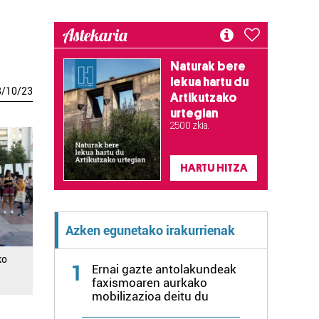
Astekaria
Naturak bere
lekua hartu du
8
/
10
/
23
Artikutzako
urtegian
2.500 zkia.
HARTU HITZA
Azken egunetako irakurrienak
ko
1
Ernai gazte antolakundeak
faxismoaren aurkako
mobilizazioa deitu du