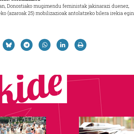
an, Donostiako mugimendu feministak jakinarazi duenez,
o (azaroak 25) mobilizazioak antolatzeko bilera irekia egi