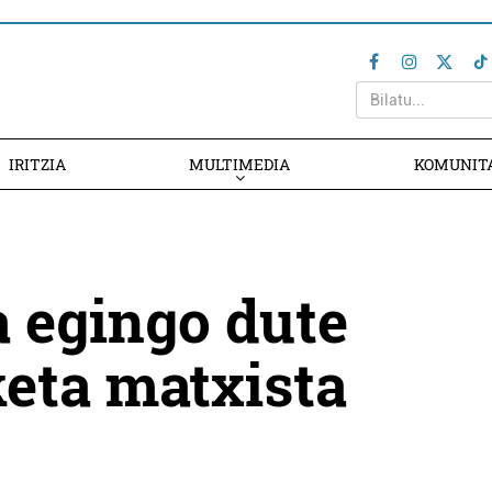
IRITZIA
MULTIMEDIA
KOMUNIT
a egingo dute
keta matxista