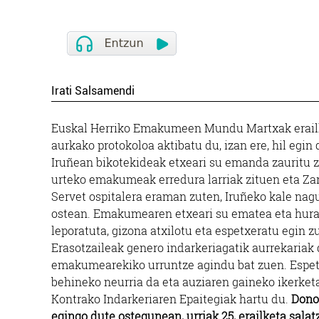
Irati Salsamendi
Euskal Herriko Emakumeen Mundu Martxak erail
aurkako protokoloa aktibatu du, izan ere, hil egin
Iruñean bikotekideak etxeari su emanda zauritu
urteko emakumeak erredura larriak zituen eta Z
Servet ospitalera eraman zuten, Iruñeko kale nagu
ostean. Emakumearen etxeari su ematea eta hura 
leporatuta, gizona atxilotu eta espetxeratu egin z
Erasotzaileak genero indarkeriagatik aurrekariak 
emakumearekiko urruntze agindu bat zuen. Espet
behineko neurria da eta auziaren gaineko ikerk
Kontrako Indarkeriaren Epaitegiak hartu du.
Donos
egingo dute ostegunean, urriak 25, erailketa salat