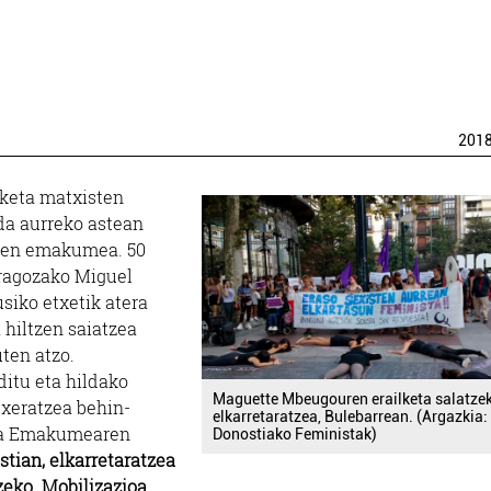
201
keta matxisten
 da aurreko astean
 zen emakumea. 50
aragozako Miguel
siko etxetik atera
hiltzen saiatzea
uten atzo.
ditu eta hildako
Maguette Mbeugouren erailketa salatze
xeratzea behin-
elkarretaratzea, Bulebarrean. (Argazkia:
eta Emakumearen
Donostiako Feministak)
tian, elkarretaratzea
zeko. Mobilizazioa