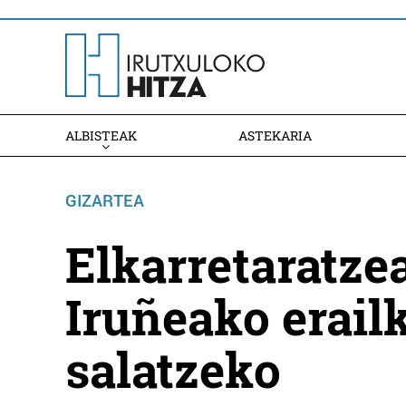
ALBISTEAK
ASTEKARIA
GIZARTEA
Elkarretaratze
Iruñeako erail
salatzeko