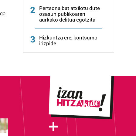
2
Pertsona bat atxilotu dute
ngo
osasun publikoaren
aurkako delitua egotzita
3
Hizkuntza ere, kontsumo
irizpide
+