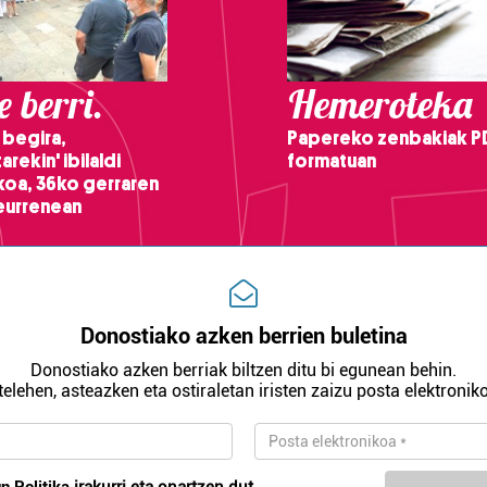
 berri.
Hemeroteka
 begira,
Papereko zenbakiak P
arekin' ibilaldi
formatuan
ikoa, 36ko gerraren
teurrenean
Donostiako azken berrien buletina
Donostiako azken berriak biltzen ditu bi egunean behin.
telehen, asteazken eta ostiraletan iristen zaizu posta elektroniko
n Politika
irakurri eta onartzen dut.