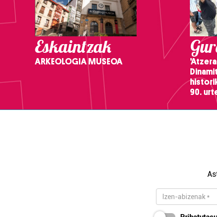
Eskaintzak
Gure
ARKEOLOGIA MUSEOA
'Atzera
Dinamit
histor
90. ur
As
Pribatutasu