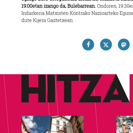
19:00etan izango da, Bulebarrean.
Ondoren, 19:30e
Indarkeria Matxisten Kontrako Nazioarteko Egunek
dute Kijera Gaztetxean.