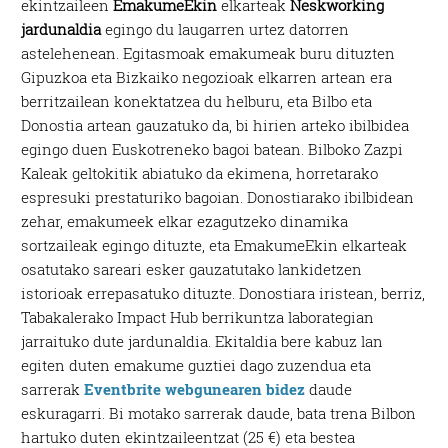
ekintzaileen
EmakumeEkin
elkarteak
Neskworking
jardunaldia
egingo du laugarren urtez datorren
astelehenean. Egitasmoak emakumeak buru dituzten
Gipuzkoa eta Bizkaiko negozioak elkarren artean era
berritzailean konektatzea du helburu, eta Bilbo eta
Donostia artean gauzatuko da, bi hirien arteko ibilbidea
egingo duen Euskotreneko bagoi batean. Bilboko Zazpi
Kaleak geltokitik abiatuko da ekimena, horretarako
espresuki prestaturiko bagoian. Donostiarako ibilbidean
zehar, emakumeek elkar ezagutzeko dinamika
sortzaileak egingo dituzte, eta EmakumeEkin elkarteak
osatutako sareari esker gauzatutako lankidetzen
istorioak errepasatuko dituzte. Donostiara iristean, berriz,
Tabakalerako Impact Hub berrikuntza laborategian
jarraituko dute jardunaldia. Ekitaldia bere kabuz lan
egiten duten emakume guztiei dago zuzendua eta
sarrerak
Eventbrite webgunearen bidez
daude
eskuragarri. Bi motako sarrerak daude, bata trena Bilbon
hartuko duten ekintzaileentzat (25 €) eta bestea