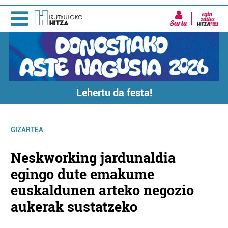
Sartu
Lehertu da festa!
GIZARTEA
Neskworking jardunaldia
egingo dute emakume
euskaldunen arteko negozio
aukerak sustatzeko