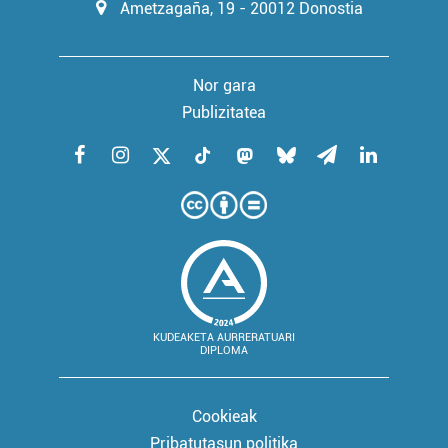
Ametzagaña, 19 - 20012 Donostia
Nor gara
Publizitatea
KUDEAKETA AURRERATUARI
DIPLOMA
Cookieak
Pribatutasun politika