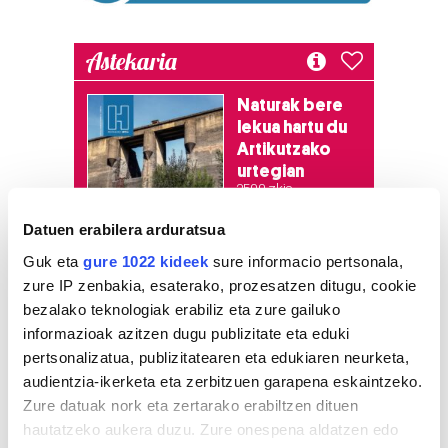
Astekaria
Naturak bere
lekua hartu du
Artikutzako
urtegian
2.500 zkia.
Datuen erabilera arduratsua
HARTU HITZA
Guk eta
gure 1022 kideek
sure informacio pertsonala,
zure IP zenbakia, esaterako, prozesatzen ditugu, cookie
bezalako teknologiak erabiliz eta zure gailuko
Azken egunetako irakurrienak
informazioak azitzen dugu publizitate eta eduki
pertsonalizatua, publizitatearen eta edukiaren neurketa,
1
audientzia-ikerketa eta zerbitzuen garapena eskaintzeko.
KASek salatu du
Udaltzaingoa haien aurka
Zure datuak nork eta zertarako erabiltzen dituen
jazartu dela
hautatzeko aukera duzu. Zure onespena aldatzen edo