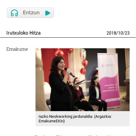
Irutxuloko Hitza
2018
/
10
/
23
Emakume
Iazko Neskworking jardunaldia. (Argazkia:
EmakumeEKin)