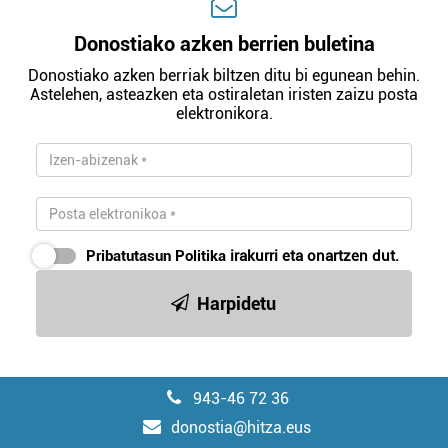
Donostiako azken berrien buletina
Donostiako azken berriak biltzen ditu bi egunean behin.
Astelehen, asteazken eta ostiraletan iristen zaizu posta
elektronikora.
Pribatutasun Politika
irakurri eta onartzen dut.
Harpidetu
943-46 72 36
donostia@hitza.eus