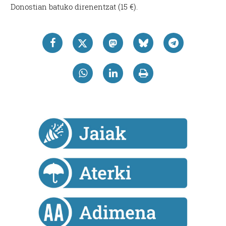
Donostian batuko direnentzat (15 €).