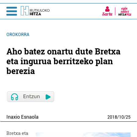
Sartu
OROKORRA
Aho batez onartu dute Bretxa
eta ingurua berritzeko plan
berezia
Inaxio Esnaola
2018
/
10
/
25
Bretxa eta