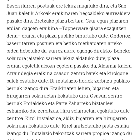
Baserritarren postuak ere lekuz mugituko dira, eta San
Juan kaletik Arkoak eraikinaren hegoaldeko aurrealdera
pasako dira; Bretxako plaza bertara. Gaur egun plazaren
erdian dagoen eraikina –Tupperware gisara ezagutzen
dena– eraitsi eta plaza publiko bihurtuko dute. Ondorioz,
baserritarren postuen eta betiko merkatuaren arteko
bidea hobetuko da, aurrez aurre egongo direlako. Beheko
solairura jaisteko sarrera lekuz aldatuko dute; plaza
erdian egotetik alboan egotera pasako da, Aldamar kalera.
Arraindegia eraikina osasun zentro batek eta kirolgune
batek osatuko dute. Bi instalazio horiek zerbitzu publiko
berriak izango dira. Eraikinaren lehen, bigarren eta
hirugarren solairuetan kokatuko dira. Osasun zentro
berriak Erdialdeko eta Parte Zaharreko biztanleei
eskainiko die zerbitzua. Hiru solairuetan egokituko dute
zentroa. Kirol instalazioa, aldiz, bigarren eta hirugarren
solairuan kokatuko dute. Kirol anitzetarako pista estalia
izango du. Instalazio bakoitzak sarrera propioa izango du