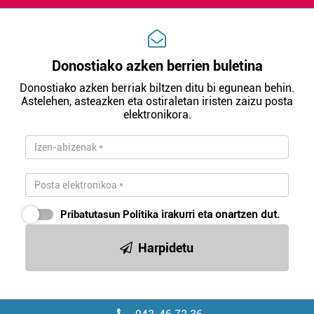
Donostiako azken berrien buletina
Donostiako azken berriak biltzen ditu bi egunean behin.
Astelehen, asteazken eta ostiraletan iristen zaizu posta
elektronikora.
Pribatutasun Politika
irakurri eta onartzen dut.
Harpidetu