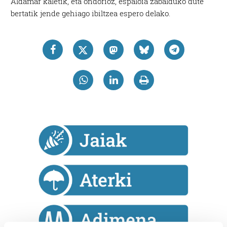
Aldamar kaletik, eta ondorioz, espaloia zabalduko dute
bertatik jende gehiago ibiltzea espero delako.