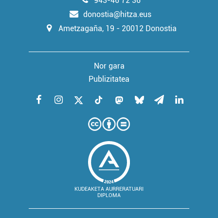
943-46 72 36
donostia@hitza.eus
Ametzagaña, 19 - 20012 Donostia
Nor gara
Publizitatea
KUDEAKETA AURRERATUARI
DIPLOMA