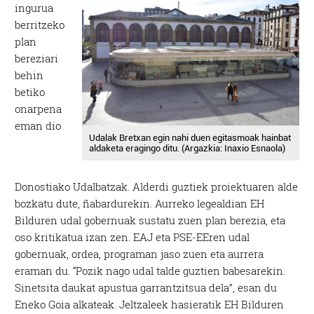
ingurua
berritzeko
plan
bereziari
behin
betiko
onarpena
eman dio
Udalak Bretxan egin nahi duen egitasmoak hainbat
aldaketa eragingo ditu. (Argazkia: Inaxio Esnaola)
Donostiako Udalbatzak. Alderdi guztiek proiektuaren alde
bozkatu dute, ñabardurekin. Aurreko legealdian EH
Bilduren udal gobernuak sustatu zuen plan berezia, eta
oso kritikatua izan zen. EAJ eta PSE-EEren udal
gobernuak, ordea, programan jaso zuen eta aurrera
eraman du. “Pozik nago udal talde guztien babesarekin.
Sinetsita daukat apustua garrantzitsua dela”, esan du
Eneko Goia alkateak. Jeltzaleek hasieratik EH Bilduren