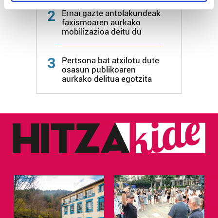
specific characteristics (fingerprinting)
2
Ernai gazte antolakundeak
Find out more about how your personal data is processed
faxismoaren aurkako
and set your preferences in the
details section
.
mobilizazioa deitu du
Guk eta gure bazkideek zure datu pertsonalak
3
Pertsona bat atxilotu dute
prozesatzen ditugu, zure IP zenbakia, besteak beste,
osasun publikoaren
teknologia erabiliz, cookieak adibidez, iragarki eta eduki
aurkako delitua egotzita
pertsonalizatuak eskaintzeko, iragarkiak eta edukia
neurtzeko, jendeari buruzko informazioa biltzeko eta
produktuak garatzeko. Zure datuak nork eta zertarako
erabiltzen dituen hauta dezakezu.
Bazkide batzuek ez dizute baimenik eskatzen, eta beren
interes komertzial legitimoetan babesten dira. Ikusi gure
bazkideen zerrenda, beren ustez zein helburutarako
duten interes legitimoa eta horren aurka nola egin
dezakezun ikusteko.
Lortu zure datu pertsonalak prozesatzeko moduari