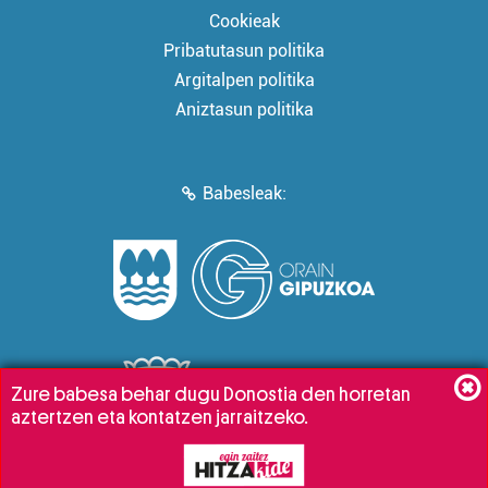
Cookieak
Pribatutasun politika
Argitalpen politika
Aniztasun politika
Babesleak:
Zure babesa behar dugu Donostia den horretan
aztertzen eta kontatzen jarraitzeko.