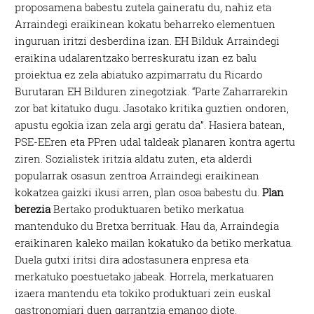
proposamena babestu zutela gaineratu du, nahiz eta
Arraindegi eraikinean kokatu beharreko elementuen
inguruan iritzi desberdina izan. EH Bilduk Arraindegi
eraikina udalarentzako berreskuratu izan ez balu
proiektua ez zela abiatuko azpimarratu du Ricardo
Burutaran EH Bilduren zinegotziak. “Parte Zaharrarekin
zor bat kitatuko dugu. Jasotako kritika guztien ondoren,
apustu egokia izan zela argi geratu da”. Hasiera batean,
PSE-EEren eta PPren udal taldeak planaren kontra agertu
ziren. Sozialistek iritzia aldatu zuten, eta alderdi
popularrak osasun zentroa Arraindegi eraikinean
kokatzea gaizki ikusi arren, plan osoa babestu du.
Plan
berezia
Bertako produktuaren betiko merkatua
mantenduko du Bretxa berrituak. Hau da, Arraindegia
eraikinaren kaleko mailan kokatuko da betiko merkatua.
Duela gutxi iritsi dira adostasunera enpresa eta
merkatuko poestuetako jabeak. Horrela, merkatuaren
izaera mantendu eta tokiko produktuari zein euskal
gastronomiari duen garrantzia emango diote.