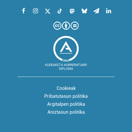
KUDEAKETA AURRERATUARI
DIPLOMA
Cookieak
Pribatutasun politika
Argitalpen politika
Aniztasun politika