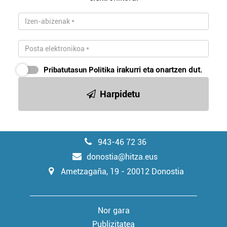
Pribatutasun Politika
irakurri eta onartzen dut.
Harpidetu
943-46 72 36
donostia@hitza.eus
Ametzagaña, 19 - 20012 Donostia
Nor gara
Publizitatea