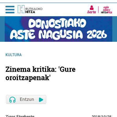
Sartu
KULTURA
Zinema kritika: 'Gure
oroitzapenak'
Zigor Etxebeste