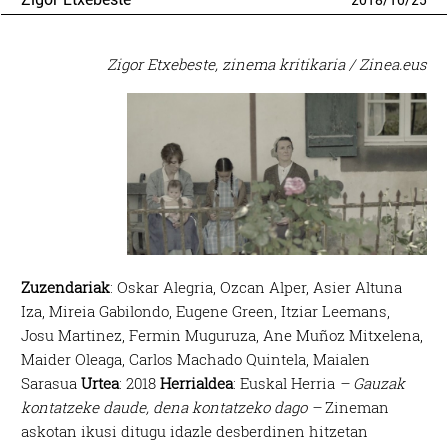
2018
/
10
/
25
Zigor Etxebeste, zinema kritikaria / Zinea.eus
Zuzendariak
: Oskar Alegria, Ozcan Alper, Asier Altuna
Iza, Mireia Gabilondo, Eugene Green, Itziar Leemans,
Josu Martinez, Fermin Muguruza, Ane Muñoz Mitxelena,
Maider Oleaga, Carlos Machado Quintela, Maialen
Sarasua
Urtea
: 2018
Herrialdea
: Euskal Herria
– Gauzak
kontatzeke daude, dena kontatzeko dago –
Zineman
askotan ikusi ditugu idazle desberdinen hitzetan