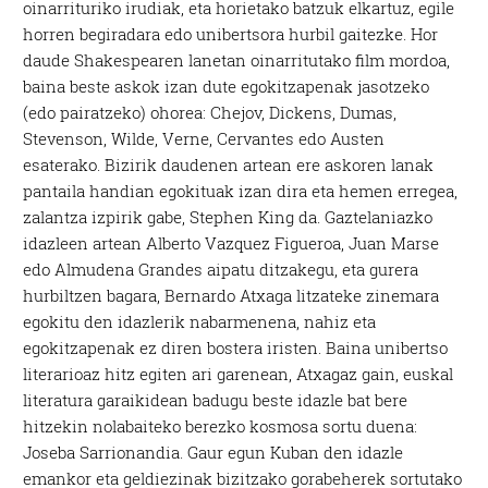
oinarrituriko irudiak, eta horietako batzuk elkartuz, egile
horren begiradara edo unibertsora hurbil gaitezke. Hor
daude Shakespearen lanetan oinarritutako film mordoa,
baina beste askok izan dute egokitzapenak jasotzeko
(edo pairatzeko) ohorea: Chejov, Dickens, Dumas,
Stevenson, Wilde, Verne, Cervantes edo Austen
esaterako. Bizirik daudenen artean ere askoren lanak
pantaila handian egokituak izan dira eta hemen erregea,
zalantza izpirik gabe, Stephen King da. Gaztelaniazko
idazleen artean Alberto Vazquez Figueroa, Juan Marse
edo Almudena Grandes aipatu ditzakegu, eta gurera
hurbiltzen bagara, Bernardo Atxaga litzateke zinemara
egokitu den idazlerik nabarmenena, nahiz eta
egokitzapenak ez diren bostera iristen. Baina unibertso
literarioaz hitz egiten ari garenean, Atxagaz gain, euskal
literatura garaikidean badugu beste idazle bat bere
hitzekin nolabaiteko berezko kosmosa sortu duena:
Joseba Sarrionandia. Gaur egun Kuban den idazle
emankor eta geldiezinak bizitzako gorabeherek sortutako