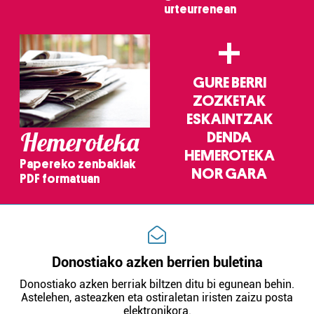
urteurrenean
+
GURE BERRI
ZOZKETAK
ESKAINTZAK
Hemeroteka
DENDA
HEMEROTEKA
Papereko zenbakiak
NOR GARA
PDF formatuan
Donostiako azken berrien buletina
Donostiako azken berriak biltzen ditu bi egunean behin.
Astelehen, asteazken eta ostiraletan iristen zaizu posta
elektronikora.