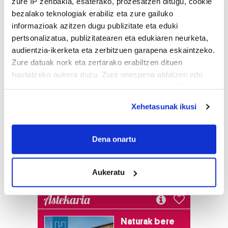
zure IP zenbakia, esaterako, prozesatzen ditugu, cookie
bezalako teknologiak erabiliz eta zure gailuko
informazioak azitzen dugu publizitate eta eduki
pertsonalizatua, publizitatearen eta edukiaren neurketa,
audientzia-ikerketa eta zerbitzuen garapena eskaintzeko.
Zure datuak nork eta zertarako erabiltzen dituen
hautatzeko aukera duzu. Zure onespena aldatzen edo
deuseztatzen ahal duzu edozein momentutan, Cookie
deklaraziotik edo Privacy triggerean klikatuz.
Xehetasunak ikusi
If you allow, we would also like to:
Collect information about your geographical
Dena onartu
location which can be accurate to within several
meters
Aukeratu
Identify your device by actively scanning it for
specific characteristics (fingerprinting)
Astekaria
Find out more about how your personal data is processed
and set your preferences in the
details section
.
Naturak bere