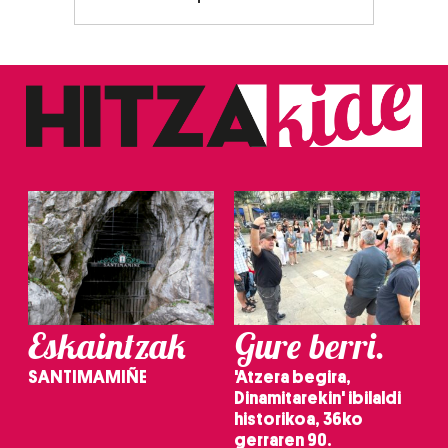
Webgune honek cookie propioak eta hirugarrenen cookie-
fitxategiak erabiltzen ditu. Zure esperientzia eta
zerbitzuak hobetzeko asmoz, cookie teknologiaz
baliatzen gara. Ohar hau onartuz gero, teknologia hori
erabiltzeko baimen esplizitua ematen diguzu.
Gehiago
irakurri
Eskaintzak
Gure berri.
SANTIMAMIÑE
'Atzera begira,
Dinamitarekin' ibilaldi
historikoa, 36ko
gerraren 90.