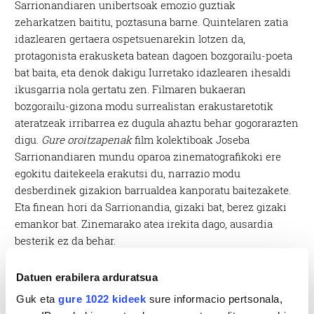
Sarrionandiaren unibertsoak emozio guztiak
zeharkatzen baititu, poztasuna barne. Quintelaren zatia
idazlearen gertaera ospetsuenarekin lotzen da,
protagonista erakusketa batean dagoen bozgorailu-poeta
bat baita, eta denok dakigu Iurretako idazlearen ihesaldi
ikusgarria nola gertatu zen. Filmaren bukaeran
bozgorailu-gizona modu surrealistan erakustaretotik
ateratzeak irribarrea ez dugula ahaztu behar gogorarazten
digu.
Gure oroitzapenak
film kolektiboak Joseba
Sarrionandiaren mundu oparoa zinematografikoki ere
egokitu daitekeela erakutsi du, narrazio modu
desberdinek gizakion barrualdea kanporatu baitezakete.
Eta finean hori da Sarrionandia, gizaki bat, berez gizaki
emankor bat. Zinemarako atea irekita dago, ausardia
besterik ez da behar.
Datuen erabilera arduratsua
Guk eta
gure 1022 kideek
sure informacio pertsonala,