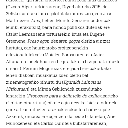
(Ozcan Alper turkiarrarena, Diyarbakireko 2015 eta
2016ko suntsiketara egokitutako animazioa, edo Josu
Martinezen
Ama
, Lehen Mundu Gerraren ondorioak
leunki erakutsiz), baita hondo politikoa dutenak ere
(Itziar Leemansena torturarekin lotua eta Eugene
Greenena,
Preso egon denaren gogoa
olerkia aintzat
hartuta), edo haurtzaroko oroitzapenekin
erlazionatutakoak (Maialen Sarasuaren eta Asier
Altunaren lanek haurren begiradak eta bizipenak dituzte
oinarri). Fermin Muguruzak ere jada bere bakarkako
lehen diskoan musikatua zuen olerki bat
zinematografiko bihurtu du (
Eguraldi Lainotsua
Hiriburuan
) eta Mireia Gabilondok zuzendutako
lanarekin (
Propostas para a definição do exilio
aparteko
olerkian oinarrituta) bikote egin dezake, biek etorkinek
gure artean dituzten arazoak erakusten baitizkigute.
Azkenik, umorea ere agertzen da beste bi lanetan, Ane
Muñozenean eta Carlos Quintela kubatarrarenean,