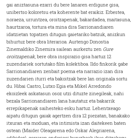
gai aniztasuna ezarri du bere lanaren erdigune gisa,
unibertso koloretsu eta koherente bat eraikiz. Erbestea,
noraeza, urruntzea, oroitzapenak, bakardadea, maitasuna,
haurtzaroa, tortura eta mina dira Sarrionandiaren
idatzietan topatzen ditugun gaietariko batzuk, anizkun
bihurtuz bere obra literarioa. Aurtengo Donostia
Zinemaldiko Zinemira sailean aurkeztu zen
Gure
oroitzapenak
, bere obra inspirazio gisa hartuz 12
zuzendariek sortutako film kolektiboa. Ildo finkorik gabe
Sarrionandiaren zenbait poema eta narrazio izan dira
zuzendarien iturri eta bakoitzak bere lan originala sortu
du. Hibai Castro, Lutxo Egia eta Mikel Arredondo
ekoizleek askatasun osoz utzi dituzte zinegileak, nahi
bezala Sarrionandiaren lana hautatuz eta bakarrik
errepikapenak saihesteko esku hartuz. Lehentxeago
aipatu ditugun gaiak agertzen dira 12 piezatan, banakako
itxuran eta moduan, eta intimista izan daitekeen baten
ostean (Maider Oleagarena edo Oskar Alegriarena,
adibidez), gerraren ondorioei buruzkoak ikus ditzakegu