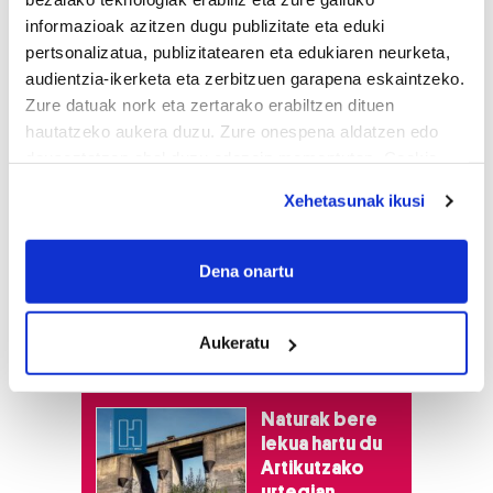
informazioak azitzen dugu publizitate eta eduki
pertsonalizatua, publizitatearen eta edukiaren neurketa,
audientzia-ikerketa eta zerbitzuen garapena eskaintzeko.
Zure datuak nork eta zertarako erabiltzen dituen
hautatzeko aukera duzu. Zure onespena aldatzen edo
deuseztatzen ahal duzu edozein momentutan, Cookie
deklaraziotik edo Privacy triggerean klikatuz.
Xehetasunak ikusi
If you allow, we would also like to:
Collect information about your geographical
Dena onartu
location which can be accurate to within several
meters
Aukeratu
Identify your device by actively scanning it for
Astekaria
specific characteristics (fingerprinting)
Find out more about how your personal data is processed
Naturak bere
and set your preferences in the
details section
.
lekua hartu du
Artikutzako
Guk eta gure bazkideek zure datu pertsonalak
urtegian