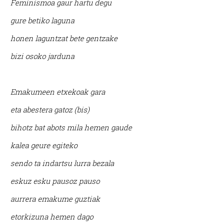
Feminismoa gaur hartu degu
gure betiko laguna
honen laguntzat bete gentzake
bizi osoko jarduna
Emakumeen etxekoak gara
eta abestera gatoz (bis)
bihotz bat abots mila hemen gaude
kalea geure egiteko
sendo ta indartsu lurra bezala
eskuz esku pausoz pauso
aurrera emakume guztiak
etorkizuna hemen dago