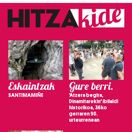
fitxategiak erabiltzen ditu. Zure esperientzia eta
zerbitzuak hobetzeko asmoz, cookie teknologiaz
baliatzen gara. Ohar hau onartuz gero, teknologia hori
erabiltzeko baimen esplizitua ematen diguzu.
Gehiago
irakurri
Eskaintzak
Gure berri.
SANTIMAMIÑE
'Atzera begira,
Dinamitarekin' ibilaldi
historikoa, 36ko
gerraren 90.
urteurrenean