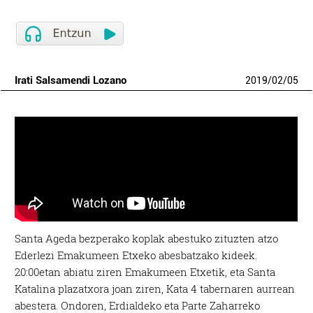
Irati Salsamendi Lozano
2019
/
02
/
05
Santa Ageda bezperako koplak abestuko zituzten atzo
Ederlezi Emakumeen Etxeko abesbatzako kideek.
20:00etan abiatu ziren Emakumeen Etxetik, eta
Santa
Katalina plazatxora joan ziren, Kata 4 tabernaren aurrean
abestera. Ondoren, Erdialdeko eta Parte Zaharreko