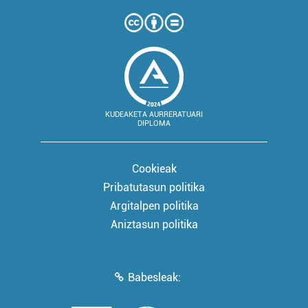
KUDEAKETA AURRERATUARI
DIPLOMA
Cookieak
Pribatutasun politika
Argitalpen politika
Aniztasun politika
Babesleak: