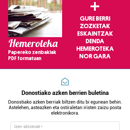
+
GURE BERRI
ZOZKETAK
ESKAINTZAK
Hemeroteka
DENDA
HEMEROTEKA
Papereko zenbakiak
NOR GARA
PDF formatuan
Donostiako azken berrien buletina
Donostiako azken berriak biltzen ditu bi egunean behin.
Astelehen, asteazken eta ostiraletan iristen zaizu posta
elektronikora.