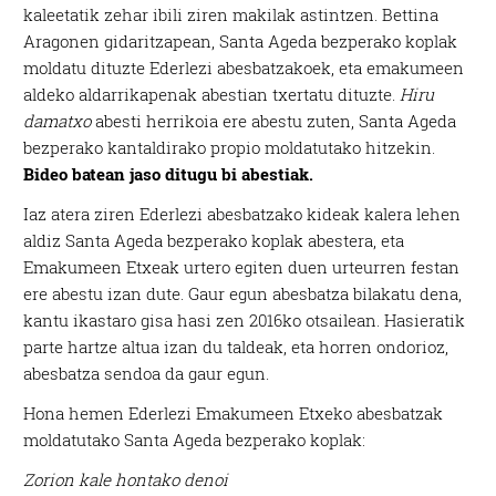
kaleetatik zehar ibili ziren makilak astintzen. Bettina
Aragonen gidaritzapean, Santa Ageda bezperako koplak
moldatu dituzte Ederlezi abesbatzakoek, eta emakumeen
aldeko aldarrikapenak abestian txertatu dituzte.
Hiru
damatxo
abesti herrikoia ere abestu zuten, Santa Ageda
bezperako kantaldirako propio moldatutako hitzekin.
Bideo batean jaso ditugu bi abestiak.
Iaz atera ziren Ederlezi abesbatzako kideak kalera lehen
aldiz Santa Ageda bezperako koplak abestera, eta
Emakumeen Etxeak urtero egiten duen urteurren festan
ere abestu izan dute. Gaur egun abesbatza bilakatu dena,
kantu ikastaro gisa hasi zen 2016ko otsailean. Hasieratik
parte hartze altua izan du taldeak, eta horren ondorioz,
abesbatza sendoa da gaur egun.
Hona hemen Ederlezi Emakumeen Etxeko abesbatzak
moldatutako Santa Ageda bezperako koplak:
Zorion kale hontako denoi