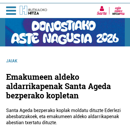
Sartu
JAIAK
Emakumeen aldeko
aldarrikapenak Santa Ageda
bezperako kopletan
Santa Ageda bezperako koplak moldatu dituzte Ederlezi
abesbatzakoek, eta emakumeen aldeko aldarrikapenak
abestian txertatu dituzte.