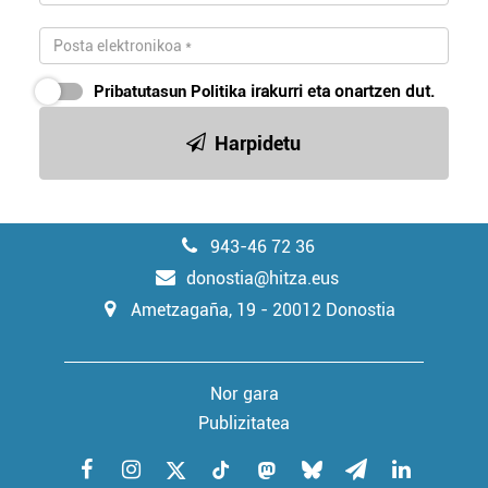
Pribatutasun Politika
irakurri eta onartzen dut.
Harpidetu
943-46 72 36
donostia@hitza.eus
Ametzagaña, 19 - 20012 Donostia
Nor gara
Publizitatea