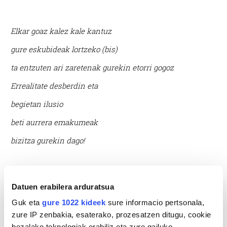
Elkar goaz kalez kale kantuz
gure eskubideak lortzeko (bis)
ta entzuten ari zaretenak gurekin etorri gogoz
Errealitate desberdin eta
begietan ilusio
beti aurrera emakumeak
bizitza gurekin dago!
Datuen erabilera arduratsua
Guk eta
gure 1022 kideek
sure informacio pertsonala,
zure IP zenbakia, esaterako, prozesatzen ditugu, cookie
bezalako teknologiak erabiliz eta zure gailuko