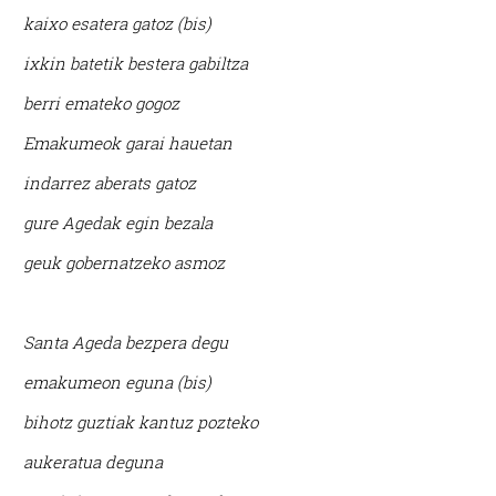
kaixo esatera gatoz (bis)
ixkin batetik bestera gabiltza
berri emateko gogoz
Emakumeok garai hauetan
indarrez aberats gatoz
gure Agedak egin bezala
geuk gobernatzeko asmoz
Santa Ageda bezpera degu
emakumeon eguna (bis)
bihotz guztiak kantuz pozteko
aukeratua deguna