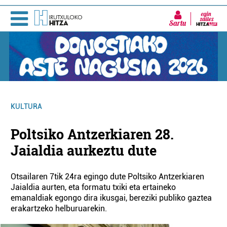
Sartu
KULTURA
Poltsiko Antzerkiaren 28.
Jaialdia aurkeztu dute
Otsailaren 7tik 24ra egingo dute Poltsiko Antzerkiaren
Jaialdia aurten, eta formatu txiki eta ertaineko
emanaldiak egongo dira ikusgai, bereziki publiko gaztea
erakartzeko helburuarekin.