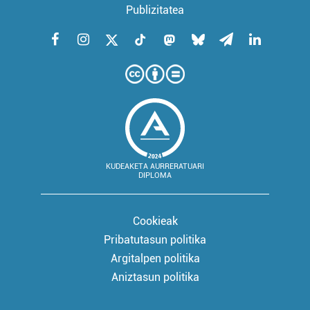
Publizitatea
KUDEAKETA AURRERATUARI
DIPLOMA
Cookieak
Pribatutasun politika
Argitalpen politika
Aniztasun politika