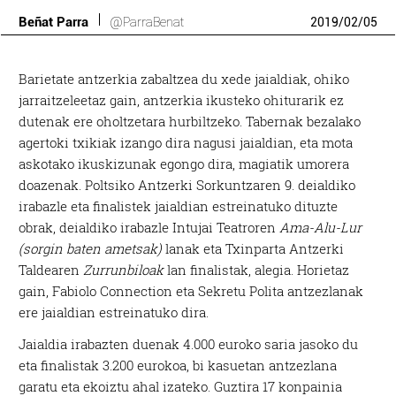
Beñat Parra
@ParraBenat
2019
/
02
/
05
Barietate antzerkia zabaltzea du xede jaialdiak, ohiko
jarraitzeleetaz gain, antzerkia ikusteko ohiturarik ez
dutenak ere oholtzetara hurbiltzeko. Tabernak bezalako
agertoki txikiak izango dira nagusi jaialdian, eta mota
askotako ikuskizunak egongo dira, magiatik umorera
doazenak. Poltsiko Antzerki Sorkuntzaren 9. deialdiko
irabazle eta finalistek jaialdian estreinatuko dituzte
obrak, deialdiko irabazle Intujai Teatroren
Ama-Alu-Lur
(sorgin baten ametsak)
lanak eta Txinparta Antzerki
Taldearen
Zurrunbiloak
lan finalistak, alegia. Horietaz
gain, Fabiolo Connection eta Sekretu Polita antzezlanak
ere jaialdian estreinatuko dira.
Jaialdia irabazten duenak 4.000 euroko saria jasoko du
eta finalistak 3.200 eurokoa, bi kasuetan antzezlana
garatu eta ekoiztu ahal izateko. Guztira 17 konpainia