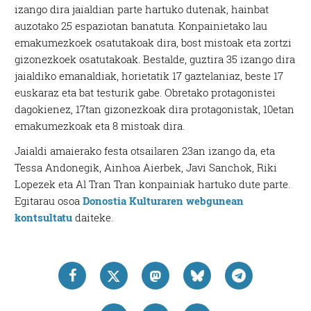
izango dira jaialdian parte hartuko dutenak, hainbat
auzotako 25 espaziotan banatuta. Konpainietako lau
emakumezkoek osatutakoak dira, bost mistoak eta zortzi
gizonezkoek osatutakoak. Bestalde, guztira 35 izango dira
jaialdiko emanaldiak, horietatik 17 gaztelaniaz, beste 17
euskaraz eta bat testurik gabe. Obretako protagonistei
dagokienez, 17tan gizonezkoak dira protagonistak, 10etan
emakumezkoak eta 8 mistoak dira.
Jaialdi amaierako festa otsailaren 23an izango da, eta
Tessa Andonegik, Ainhoa Aierbek, Javi Sanchok, Riki
Lopezek eta Al Tran Tran konpainiak hartuko dute parte.
Egitarau osoa
Donostia Kulturaren webgunean
kontsultatu
daiteke.