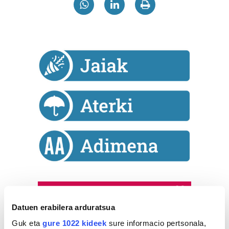
Astekaria
Datuen erabilera arduratsua
Naturak bere
Guk eta
gure 1022 kideek
sure informacio pertsonala,
lekua hartu du