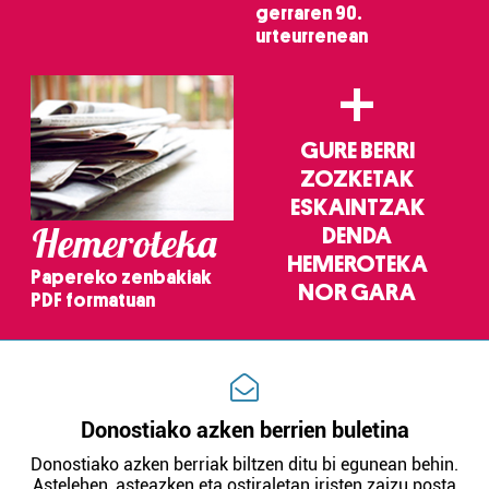
gerraren 90.
urteurrenean
Webgune honek cookie propioak eta hirugarrenen cookie-
fitxategiak erabiltzen ditu. Zure esperientzia eta
+
zerbitzuak hobetzeko asmoz, cookie teknologiaz
baliatzen gara. Ohar hau onartuz gero, teknologia hori
erabiltzeko baimen esplizitua ematen diguzu.
Gehiago
GURE BERRI
irakurri
ZOZKETAK
ESKAINTZAK
Hemeroteka
DENDA
HEMEROTEKA
Papereko zenbakiak
NOR GARA
PDF formatuan
Donostiako azken berrien buletina
Donostiako azken berriak biltzen ditu bi egunean behin.
Astelehen, asteazken eta ostiraletan iristen zaizu posta