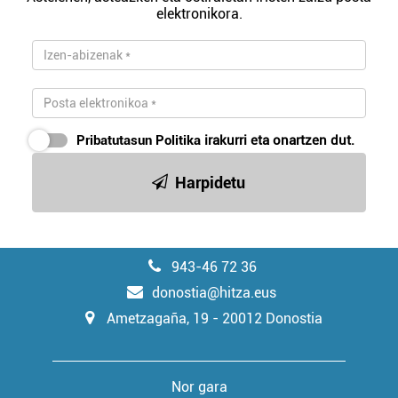
elektronikora.
Pribatutasun Politika
irakurri eta onartzen dut.
Harpidetu
943-46 72 36
donostia@hitza.eus
Ametzagaña, 19 - 20012 Donostia
Nor gara