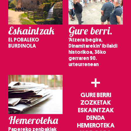
Eskaintzak
Gure berri.
EL POBALEKO
'Atzera begira,
BURDINOLA
Dinamitarekin' ibilaldi
historikoa, 36ko
gerraren 90.
urteurrenean
+
GURE BERRI
ZOZKETAK
ESKAINTZAK
Hemeroteka
DENDA
HEMEROTEKA
Papereko zenbakiak