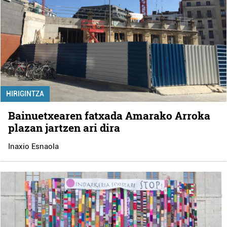
HIRIGINTZA
Bainuetxearen fatxada Amarako Arroka
plazan jartzen ari dira
Inaxio Esnaola