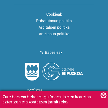
Cookieak
Pribatutasun politika
Argitalpen politika
Aniztasun politika
Babesleak:
Zure babesa behar dugu Donostia den horretan
aztertzen eta kontatzen jarraitzeko.