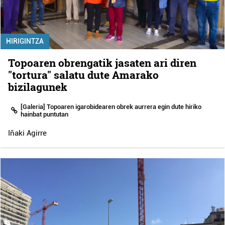
HIRIGINTZA
Topoaren obrengatik jasaten ari diren
"tortura" salatu dute Amarako
bizilagunek
[Galeria] Topoaren igarobidearen obrek aurrera egin dute hiriko
hainbat puntutan
Iñaki Agirre