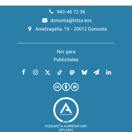
943-46 72 36
donostia@hitza.eus
Ametzagaña, 19 - 20012 Donostia
Nor gara
Publizitatea
KUDEAKETA AURRERATUARI
DIPLOMA