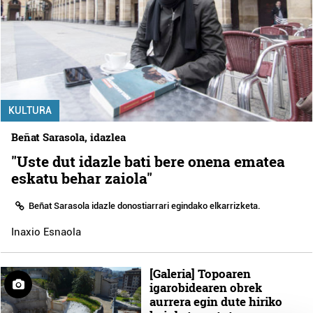
KULTURA
Beñat Sarasola, idazlea
"Uste dut idazle bati bere onena ematea
eskatu behar zaiola"
Beñat Sarasola idazle donostiarrari egindako elkarrizketa.
Inaxio Esnaola
[Galeria] Topoaren
igarobidearen obrek
aurrera egin dute hiriko