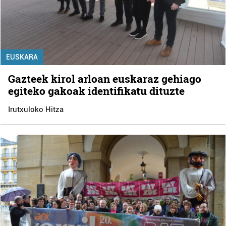
EUSKARA
Gazteek kirol arloan euskaraz gehiago
egiteko gakoak identifikatu dituzte
Irutxuloko Hitza