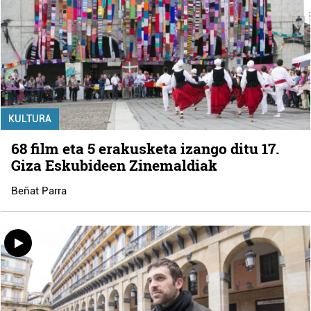
KULTURA
68 film eta 5 erakusketa izango ditu 17.
Giza Eskubideen Zinemaldiak
Beñat Parra