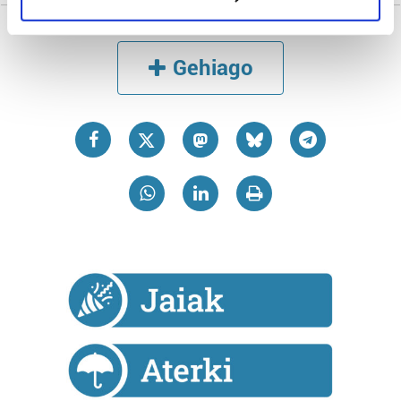
specific characteristics (fingerprinting)
Find out more about how your personal data is processed
Gehiago
and set your preferences in the
details section
.
Guk eta gure bazkideek zure datu pertsonalak
prozesatzen ditugu, zure IP zenbakia, besteak beste,
teknologia erabiliz, cookieak adibidez, iragarki eta eduki
pertsonalizatuak eskaintzeko, iragarkiak eta edukia
neurtzeko, jendeari buruzko informazioa biltzeko eta
produktuak garatzeko. Zure datuak nork eta zertarako
erabiltzen dituen hauta dezakezu.
Bazkide batzuek ez dizute baimenik eskatzen, eta beren
interes komertzial legitimoetan babesten dira. Ikusi gure
bazkideen zerrenda, beren ustez zein helburutarako
duten interes legitimoa eta horren aurka nola egin
dezakezun ikusteko.