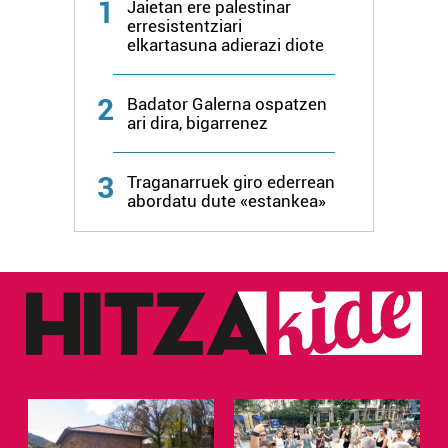
1
Jaietan ere palestinar
erresistentziari
elkartasuna adierazi diote
2
Badator Galerna ospatzen
ari dira, bigarrenez
3
Traganarruek giro ederrean
abordatu dute «estankea»