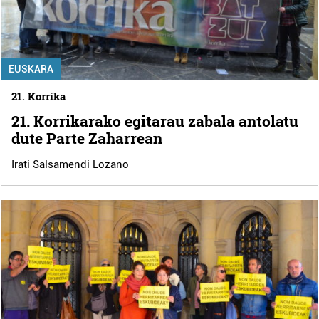
EUSKARA
21. Korrika
21. Korrikarako egitarau zabala antolatu
dute Parte Zaharrean
Irati Salsamendi Lozano