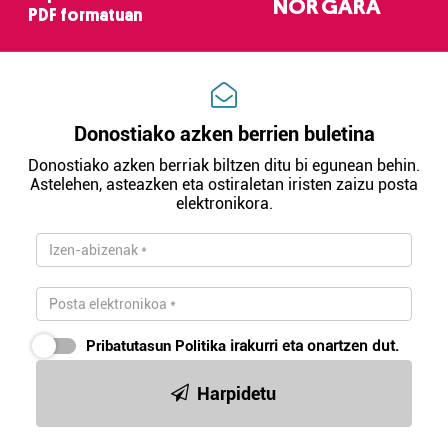
NOR GARA
PDF formatuan
Donostiako azken berrien buletina
Donostiako azken berriak biltzen ditu bi egunean behin.
Astelehen, asteazken eta ostiraletan iristen zaizu posta
elektronikora.
Pribatutasun Politika
irakurri eta onartzen dut.
Harpidetu