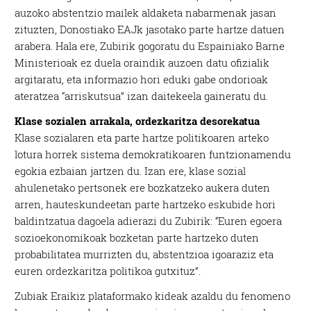
auzoko abstentzio mailek aldaketa nabarmenak jasan
zituzten, Donostiako EAJk jasotako parte hartze datuen
arabera. Hala ere, Zubirik gogoratu du Espainiako Barne
Ministerioak ez duela oraindik auzoen datu ofizialik
argitaratu, eta informazio hori eduki gabe ondorioak
ateratzea “arriskutsua” izan daitekeela gaineratu du.
Klase sozialen arrakala, ordezkaritza desorekatua
Klase sozialaren eta parte hartze politikoaren arteko
lotura horrek sistema demokratikoaren funtzionamendu
egokia ezbaian jartzen du. Izan ere, klase sozial
ahulenetako pertsonek ere bozkatzeko aukera duten
arren, hauteskundeetan parte hartzeko eskubide hori
baldintzatua dagoela adierazi du Zubirik: “Euren egoera
sozioekonomikoak bozketan parte hartzeko duten
probabilitatea murrizten du, abstentzioa igoaraziz eta
euren ordezkaritza politikoa gutxituz”.
Zubiak Eraikiz plataformako kideak azaldu du fenomeno