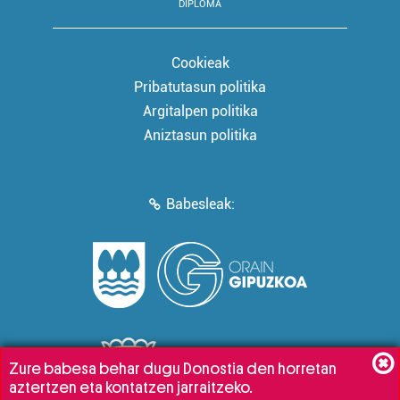
DIPLOMA
Cookieak
Pribatutasun politika
Argitalpen politika
Aniztasun politika
Babesleak:
Zure babesa behar dugu Donostia den horretan
aztertzen eta kontatzen jarraitzeko.