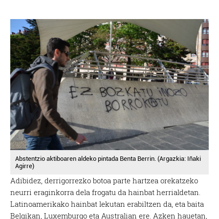
Abstentzio aktiboaren aldeko pintada Benta Berrin. (Argazkia: Iñaki
Agirre)
Adibidez, derrigorrezko botoa parte hartzea orekatzeko
neurri eraginkorra dela frogatu da hainbat herrialdetan.
Latinoamerikako hainbat lekutan erabiltzen da, eta baita
Belgikan, Luxemburgo eta Australian ere. Azken hauetan,