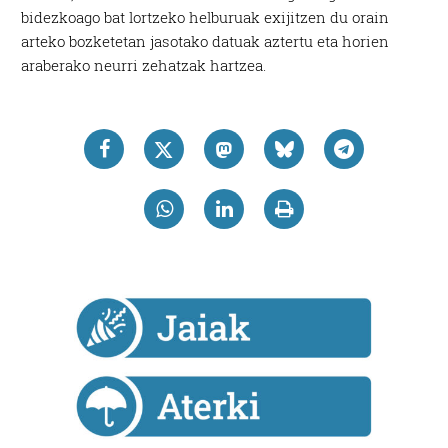
bidezkoago bat lortzeko helburuak exijitzen du orain
arteko bozketetan jasotako datuak aztertu eta horien
araberako neurri zehatzak hartzea.