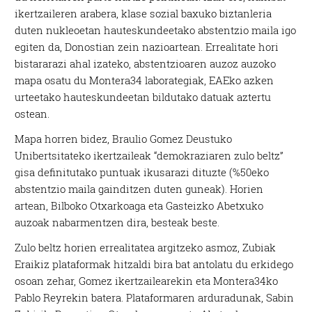
ikertzaileren arabera, klase sozial baxuko biztanleria
duten nukleoetan hauteskundeetako abstentzio maila igo
egiten da, Donostian zein nazioartean. Errealitate hori
bistararazi ahal izateko, abstentzioaren auzoz auzoko
mapa osatu du Montera34 laborategiak, EAEko azken
urteetako hauteskundeetan bildutako datuak aztertu
ostean.
Mapa horren bidez, Braulio Gomez Deustuko
Unibertsitateko ikertzaileak “demokraziaren zulo beltz”
gisa definitutako puntuak ikusarazi dituzte (%50eko
abstentzio maila gainditzen duten guneak). Horien
artean, Bilboko Otxarkoaga eta Gasteizko Abetxuko
auzoak nabarmentzen dira, besteak beste.
Zulo beltz horien errealitatea argitzeko asmoz, Zubiak
Eraikiz plataformak hitzaldi bira bat antolatu du erkidego
osoan zehar, Gomez ikertzailearekin eta Montera34ko
Pablo Reyrekin batera. Plataformaren arduradunak, Sabin