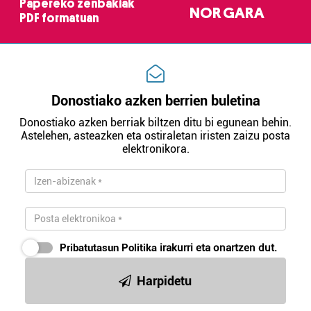
Papereko zenbakiak
NOR GARA
PDF formatuan
Donostiako azken berrien buletina
Donostiako azken berriak biltzen ditu bi egunean behin.
Astelehen, asteazken eta ostiraletan iristen zaizu posta
elektronikora.
Pribatutasun Politika
irakurri eta onartzen dut.
Harpidetu