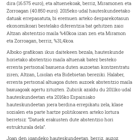
dira (16.575 euro), eta altuenekoak, berriz, Miramonen eta
Zorroagan (40.850 euro). 2015eko udal hauteskundeetako
datuak errepasatuta, bi eremuen arteko desparekotasun
ekonomikoari bestelako diferentzia bat gehitzen zaio:
Altzan abstentzio maila %40koa izan zen eta Miramon
eta Zorroagan, berriz, %31,4koa.
Alboko grafikoan ikus daitekeen bezala, hauteskunde
horietako abstentzio maila altuenak batez besteko
errenta pertsonal baxuena duten auzoetan kontzentratu
ziren; Altzan, Loiolan eta Bidebietan bereziki. Halaber,
errenta pertsonal altuagoa duten auzoek abstentzio maila
baxuagoak agertu zituzten. Zubirik azaldu du 2011ko udal
hauteskundeetan eta 2016ko Espainiako
hauteskundeetan joera berdina errepikatu zela, klase
sozialen eta parte hartze politikoaren arteko lortura
berretsiz: “Datuek erakusten dute abstentzio hori
estrukturala dela”.
Joan den igandeko hauteskundeetan, berriz, auzoz