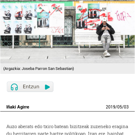
(Argazkia: Joseba Parron San Sebastian)
Iñaki Agirre
2019
/
05
/
03
Auzo aberats edo txiro batean bizitzeak zuzeneko eragina
du herritarren parte hartze politikoan. Izan ere, hainbat