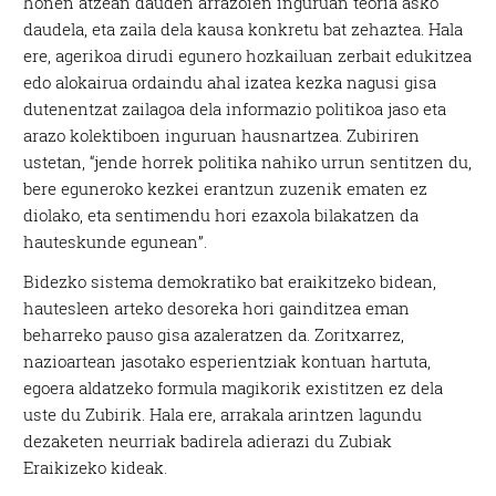
honen atzean dauden arrazoien inguruan teoria asko
daudela, eta zaila dela kausa konkretu bat zehaztea. Hala
ere, agerikoa dirudi egunero hozkailuan zerbait edukitzea
edo alokairua ordaindu ahal izatea kezka nagusi gisa
dutenentzat zailagoa dela informazio politikoa jaso eta
arazo kolektiboen inguruan hausnartzea. Zubiriren
ustetan, “jende horrek politika nahiko urrun sentitzen du,
bere eguneroko kezkei erantzun zuzenik ematen ez
diolako, eta sentimendu hori ezaxola bilakatzen da
hauteskunde egunean”.
Bidezko sistema demokratiko bat eraikitzeko bidean,
hautesleen arteko desoreka hori gainditzea eman
beharreko pauso gisa azaleratzen da. Zoritxarrez,
nazioartean jasotako esperientziak kontuan hartuta,
egoera aldatzeko formula magikorik existitzen ez dela
uste du Zubirik. Hala ere, arrakala arintzen lagundu
dezaketen neurriak badirela adierazi du Zubiak
Eraikizeko kideak.