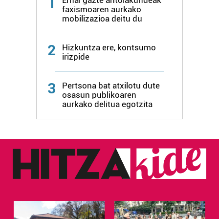
1
faxismoaren aurkako
mobilizazioa deitu du
2
Hizkuntza ere, kontsumo
irizpide
3
Pertsona bat atxilotu dute
osasun publikoaren
aurkako delitua egotzita