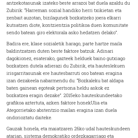
antzekotasunak izateko beste arrazoi bat duela azaldu du
Zubirik: “Harreman sozial handiko herri txikietan eta
zenbait auzotan, bizilagunek bozkatzeko joera elkarri
kutsatzen diote, kontzientzia politikoa duen komunitate
sendo batean giro elektorala asko hedatzen delako”.
Badira ere, klase sozialetik harago, parte hartze maila
baldintzatzen duten beste faktore batzuk. Adinari
dagokionez, esaterako, gazteek helduek baino gutxiago
bozkatzen dutela adierazi du Zubirik, eta hauteslekuen
irisgarritasunak ere hautesbarruti oso batean eragina
izan dezakeela nabarmendu du: “Bozkaleku bat aldapa
baten gainean egoteak pertsona heldu askok ez
bozkatzea eragin dezake”. 2015eko hauteskundeetako
grafikoa aztertuta, azken faktore honekUlia eta
Ategorrietako abstentzio mailan eragina izan duela
ondorioztatu daiteke.
Gauzak honela, eta maiatzaren 26ko udal hauteskundeen
atarian, sistema demokratiko ordezkagarriago eta