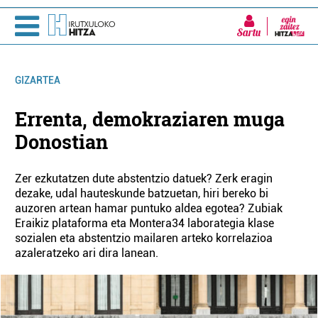
Sartu
GIZARTEA
Errenta, demokraziaren muga
Donostian
Zer ezkutatzen dute abstentzio datuek? Zerk eragin
dezake, udal hauteskunde batzuetan, hiri bereko bi
auzoren artean hamar puntuko aldea egotea? Zubiak
Eraikiz plataforma eta Montera34 laborategia klase
sozialen eta abstentzio mailaren arteko korrelazioa
azaleratzeko ari dira lanean.