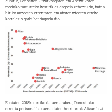
Zubirik, Donostian Otxarkoagaren eta Abetxukoren
moduko muturreko kasurik ez dagoela zehaztu du, baina
hiriko auzoetan errentaren eta abstentzioaren arteko
korrelazio garbi bat dagoela dio.
Eustaten 2018ko urriko datuen arabera, Donostiako
errenta pertsonal baxuena duten herritarrak Altzan bizi