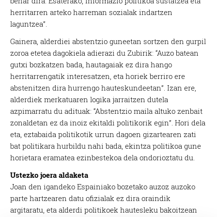
behar dira. Esaterako, informazio politikoa sustatzea eta
herritarren arteko harreman sozialak indartzen
laguntzea”.
Gainera, alderdiei abstentzio guneetan sortzen den gurpil
zoroa etetea dagokiela adierazi du Zubirik: “Auzo batean
gutxi bozkatzen bada, hautagaiak ez dira hango
herritarrengatik interesatzen, eta horiek berriro ere
abstenitzen dira hurrengo hauteskundeetan”. Izan ere,
alderdiek merkatuaren logika jarraitzen dutela
azpimarratu du adituak: “Abstentzio maila altuko zenbait
zonaldetan ez da inoiz ekitaldi politikorik egin”. Hori dela
eta, eztabaida politikotik urrun dagoen gizartearen zati
bat politikara hurbildu nahi bada, ekintza politikoa gune
horietara eramatea ezinbestekoa dela ondorioztatu du.
Ustezko joera aldaketa
Joan den igandeko Espainiako bozetako auzoz auzoko
parte hartzearen datu ofizialak ez dira oraindik
argitaratu, eta alderdi politikoek hautesleku bakoitzean