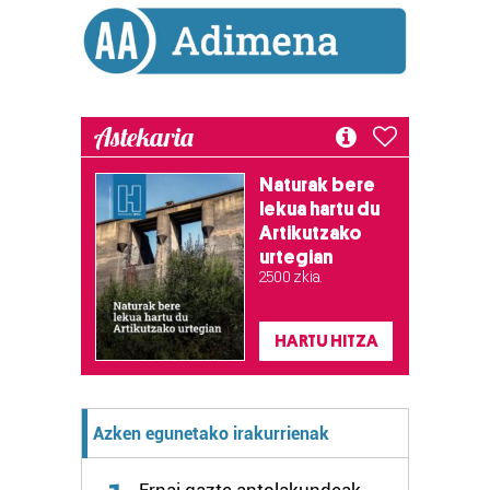
Astekaria
Naturak bere
lekua hartu du
Artikutzako
urtegian
2.500 zkia.
HARTU HITZA
Azken egunetako irakurrienak
Ernai gazte antolakundeak