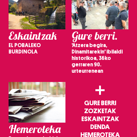
Eskaintzak
Gure berri.
EL POBALEKO
'Atzera begira,
BURDINOLA
Dinamitarekin' ibilaldi
historikoa, 36ko
gerraren 90.
urteurrenean
+
GURE BERRI
ZOZKETAK
ESKAINTZAK
Hemeroteka
DENDA
HEMEROTEKA