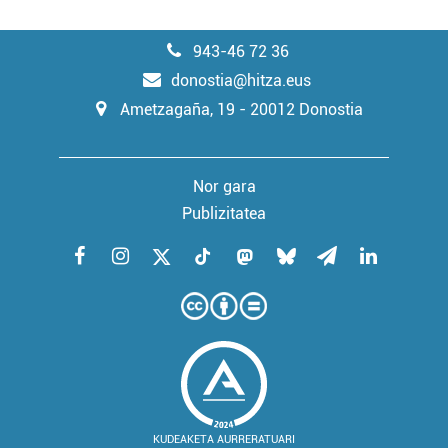
943-46 72 36
donostia@hitza.eus
Ametzagaña, 19 - 20012 Donostia
Nor gara
Publizitatea
KUDEAKETA AURRERATUARI