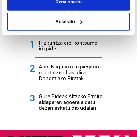
Collect information about your geographical
HARTU HITZA
Dena onartu
location which can be accurate to within several
meters
Aukeratu
Identify your device by actively scanning it for
Azken egunetako irakurrienak
specific characteristics (fingerprinting)
Find out more about how your personal data is processed
1
Hizkuntza ere, kontsumo
and set your preferences in the
details section
.
irizpide
Guk eta gure bazkideek zure datu pertsonalak
2
Aste Nagusiko azpiegitura
prozesatzen ditugu, zure IP zenbakia, besteak beste,
muntatzen hasi dira
teknologia erabiliz, cookieak adibidez, iragarki eta eduki
Donostiako Piratak
pertsonalizatuak eskaintzeko, iragarkiak eta edukia
neurtzeko, jendeari buruzko informazioa biltzeko eta
3
Gure Bideak Altzako Ermita
produktuak garatzeko. Zure datuak nork eta zertarako
aldaparen egoera aldatu
erabiltzen dituen hauta dezakezu.
dezan eskatu dio udalari
Bazkide batzuek ez dizute baimenik eskatzen, eta beren
interes komertzial legitimoetan babesten dira. Ikusi gure
bazkideen zerrenda, beren ustez zein helburutarako