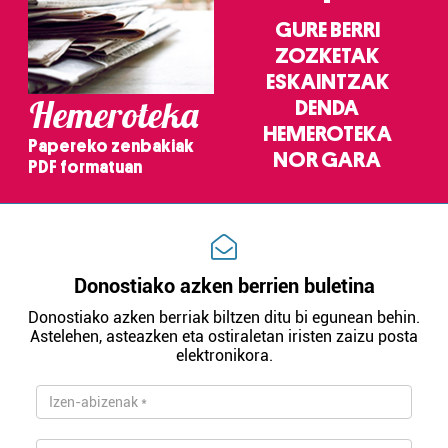
GURE BERRI
ZOZKETAK
ESKAINTZAK
Hemeroteka
DENDA
HEMEROTEKA
Papereko zenbakiak
NOR GARA
PDF formatuan
Donostiako azken berrien buletina
Donostiako azken berriak biltzen ditu bi egunean behin.
Astelehen, asteazken eta ostiraletan iristen zaizu posta
elektronikora.