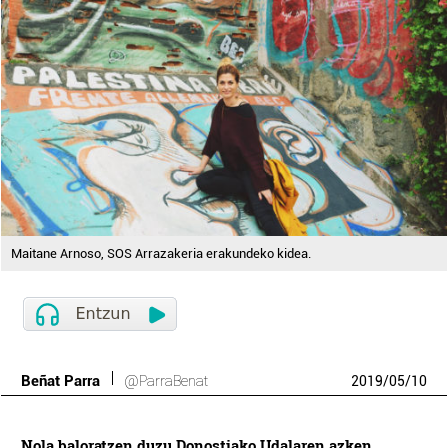
Maitane Arnoso, SOS Arrazakeria erakundeko kidea.
Beñat Parra
@ParraBenat
2019
/
05
/
10
Nola baloratzen duzu Donostiako Udalaren azken