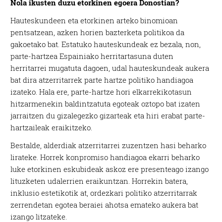
Nola ikusten duzu etorkinen egoera Donostian?
Hauteskundeen eta etorkinen arteko binomioan
pentsatzean, azken horien bazterketa politikoa da
gakoetako bat. Estatuko hauteskundeak ez bezala, non,
parte-hartzea Espainiako herritartasuna duten
herritarrei mugatuta dagoen, udal hauteskundeak aukera
bat dira atzerritarrek parte hartze politiko handiagoa
izateko. Hala ere, parte-hartze hori elkarrekikotasun
hitzarmenekin baldintzatuta egoteak oztopo bat izaten
jarraitzen du gizalegezko gizarteak eta hiri erabat parte-
hartzaileak eraikitzeko.
Bestalde, alderdiak atzerritarrei zuzentzen hasi beharko
lirateke. Horrek konpromiso handiagoa ekarri beharko
luke etorkinen eskubideak askoz ere presenteago izango
lituzketen udalerrien eraikuntzan. Horrekin batera,
inklusio estetikotik at, ordezkari politiko atzerritarrak
zerrendetan egotea beraiei ahotsa emateko aukera bat
izango litzateke.