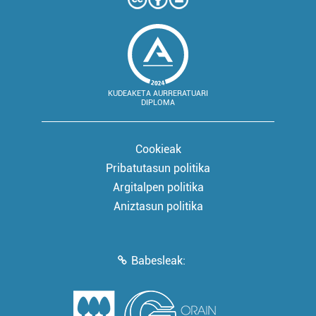
KUDEAKETA AURRERATUARI
DIPLOMA
Cookieak
Pribatutasun politika
Argitalpen politika
Aniztasun politika
Babesleak: