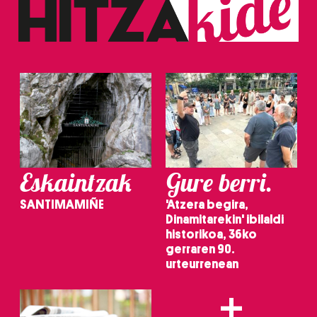
duten interes legitimoa eta horren aurka nola egin
dezakezun ikusteko.
Lortu zure datu pertsonalak prozesatzeko moduari
buruzko informazio gehiago eta ezarri zure lehentasunak
datuen atalean. Edozein unetan alda edo ken dezakezu
zure baimena Cookieen adierazpenean.
Webgune honek cookie propioak eta hirugarrenen cookie-
fitxategiak erabiltzen ditu. Zure esperientzia eta
Eskaintzak
Gure berri.
zerbitzuak hobetzeko asmoz, cookie teknologiaz
baliatzen gara. Ohar hau onartuz gero, teknologia hori
SANTIMAMIÑE
'Atzera begira,
erabiltzeko baimen esplizitua ematen diguzu.
Gehiago
Dinamitarekin' ibilaldi
irakurri
historikoa, 36ko
gerraren 90.
urteurrenean
+