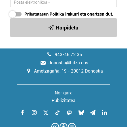
Pribatutasun Politika
irakurri eta onartzen dut.
Harpidetu
943-46 72 36
donostia@hitza.eus
Ametzagaña, 19 - 20012 Donostia
Nor gara
Publizitatea