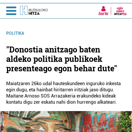
Sartu
POLITIKA
"Donostia anitzago baten
aldeko politika publikoek
presenteago egon behar dute"
Maiatzaren 26ko udal hauteskundeen inguruko inkesta
egin dugu, eta hainbat hiritarren iritziak jaso ditugu.
Maitane Arnoso SOS Arrazakeria erakundeko kideak
kontatu digu zer eskatu nahi dion hurrengo alkateari.