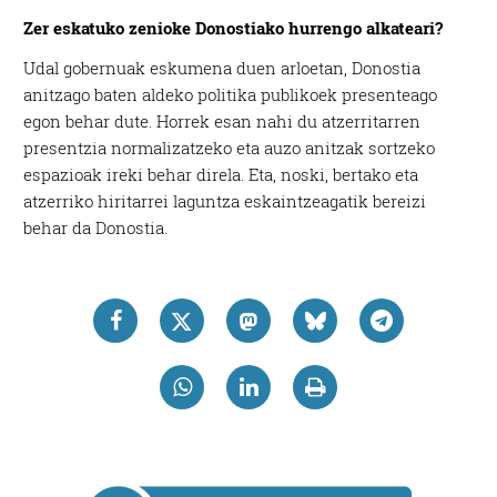
Zer eskatuko zenioke Donostiako hurrengo alkateari?
Udal gobernuak eskumena duen arloetan, Donostia
anitzago baten aldeko politika publikoek presenteago
egon behar dute. Horrek esan nahi du atzerritarren
presentzia normalizatzeko eta auzo anitzak sortzeko
espazioak ireki behar direla. Eta, noski, bertako eta
atzerriko hiritarrei laguntza eskaintzeagatik bereizi
behar da Donostia.