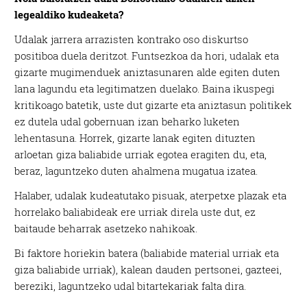
legealdiko kudeaketa?
Udalak jarrera arrazisten kontrako oso diskurtso
positiboa duela deritzot. Funtsezkoa da hori, udalak eta
gizarte mugimenduek aniztasunaren alde egiten duten
lana lagundu eta legitimatzen duelako. Baina ikuspegi
kritikoago batetik, uste dut gizarte eta aniztasun politikek
ez dutela udal gobernuan izan beharko luketen
lehentasuna. Horrek, gizarte lanak egiten dituzten
arloetan giza baliabide urriak egotea eragiten du, eta,
beraz, laguntzeko duten ahalmena mugatua izatea.
Halaber, udalak kudeatutako pisuak, aterpetxe plazak eta
horrelako baliabideak ere urriak direla uste dut, ez
baitaude beharrak asetzeko nahikoak.
Bi faktore horiekin batera (baliabide material urriak eta
giza baliabide urriak), kalean dauden pertsonei, gazteei,
bereziki, laguntzeko udal bitartekariak falta dira.