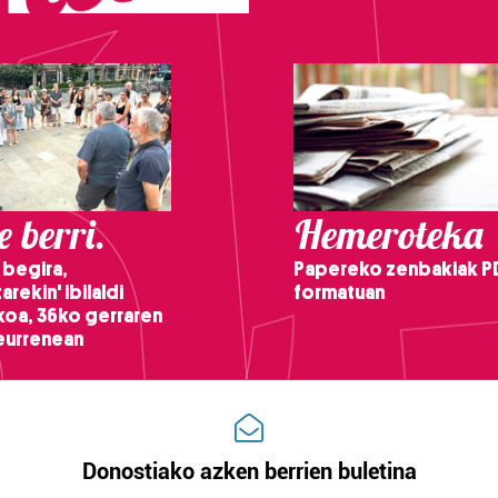
 berri.
Hemeroteka
 begira,
Papereko zenbakiak P
arekin' ibilaldi
formatuan
ikoa, 36ko gerraren
teurrenean
Donostiako azken berrien buletina