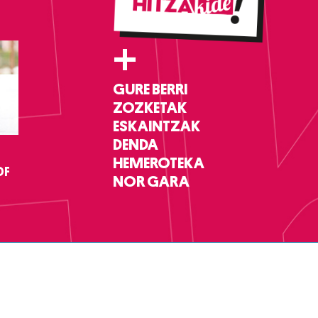
+
GURE BERRI
ZOZKETAK
ESKAINTZAK
DENDA
HEMEROTEKA
DF
NOR GARA