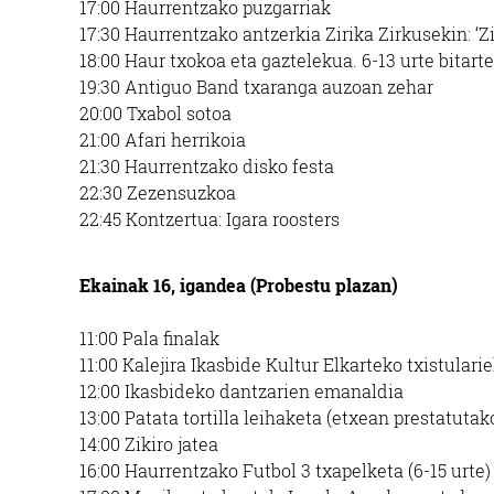
17:00 Haurrentzako puzgarriak
17:30 Haurrentzako antzerkia Zirika Zirkusekin: ‘Z
18:00 Haur txokoa eta gaztelekua. 6-13 urte bitart
19:30 Antiguo Band txaranga auzoan zehar
20:00 Txabol sotoa
21:00 Afari herrikoia
21:30 Haurrentzako disko festa
22:30 Zezensuzkoa
22:45 Kontzertua: Igara roosters
Ekainak 16, igandea (Probestu plazan)
11:00 Pala finalak
11:00 Kalejira Ikasbide Kultur Elkarteko txistulari
12:00 Ikasbideko dantzarien emanaldia
13:00 Patata tortilla leihaketa (etxean prestatutak
14:00 Zikiro jatea
16:00 Haurrentzako Futbol 3 txapelketa (6-15 urte)