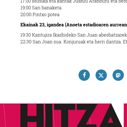
17:00 Musika eta kantak Juanlu Aranburu eta bere
19:00 Sari banaketa
20:00 Pintxo potea
Ekainak 23, igandea (Anoeta estadioaren aurrean
19:30 Kantujira Ikasbideko San Juan abesbatzareki
22:30 San Joan sua. Konjuruak eta herri dantza. 