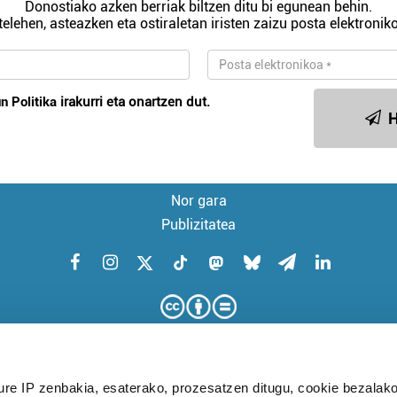
Donostiako azken berriak biltzen ditu bi egunean behin.
telehen, asteazken eta ostiraletan iristen zaizu posta elektroniko
n Politika
irakurri eta onartzen dut.
H
Nor gara
Publizitatea
ure IP zenbakia, esaterako, prozesatzen ditugu, cookie bezalako