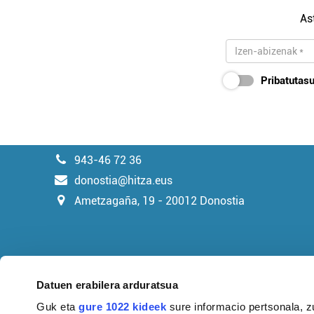
As
Pribatutasu
943-46 72 36
donostia@hitza.eus
Ametzagaña, 19 - 20012 Donostia
Datuen erabilera arduratsua
Guk eta
gure 1022 kideek
sure informacio pertsonala, z