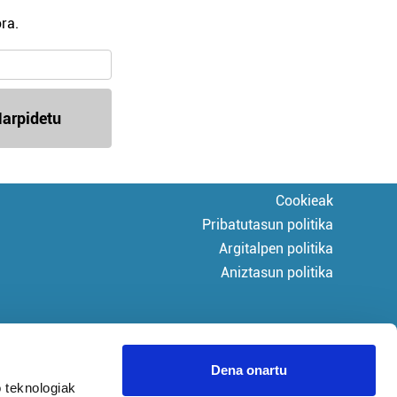
ra.
arpidetu
Cookieak
Pribatutasun politika
Argitalpen politika
Aniztasun politika
Dena onartu
 teknologiak