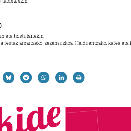
 taldearekin
)
n eta txistulariekin
Eta festak amaitzeko, zezensuzkoa. Helduentzako, kafea eta 