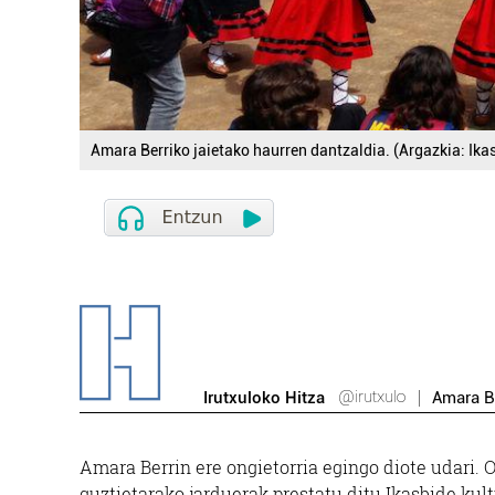
Amara Berriko jaietako haurren dantzaldia. (Argazkia: Ika
@irutxulo
Irutxuloko Hitza
Amara Be
Amara Berrin ere ongietorria egingo diote udari. O
guztietarako jarduerak prestatu ditu Ikasbide kult