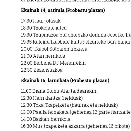
Ekainak 14, ostirala (Probestu plazan)
17:30 Haur jolasak
18:30 Txokolate jatea
19:30 Txupinazoa eta ohorezko domina Josetxo Ira
19:35 Kalejira Ikasbide kultur elkarteko buruhandi,
20:00 Txabol Sotoaren irekiera
21:00 Afari herrikoia
22:00 Berbena DJ Mendirekin
22:30 Zezensuzkoa
Ekainak 15, larunbata (Probestu plazan)
11:00 Diana Soinu Alai taldearekin
12:30 Herri dantza (helduak)
12:30 Toka Txapelketa (haurrak eta helduak)
13:00 Paella leihaketa (gehienez 12 parte hartzaile
14:00 Bazkari herrikoia
16:30 Mus txapelketa azkarra (gehienez 16 bikote)