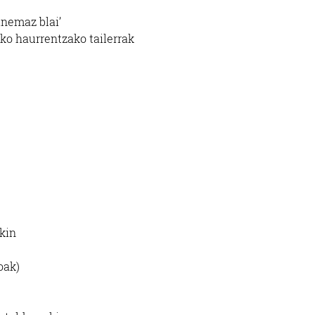
inemaz blai’
eko haurrentzako tailerrak
ekin
oak)