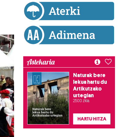
Astekaria
Naturak bere
lekua hartu du
Artikutzako
urtegian
2.500 zkia.
HARTU HITZA