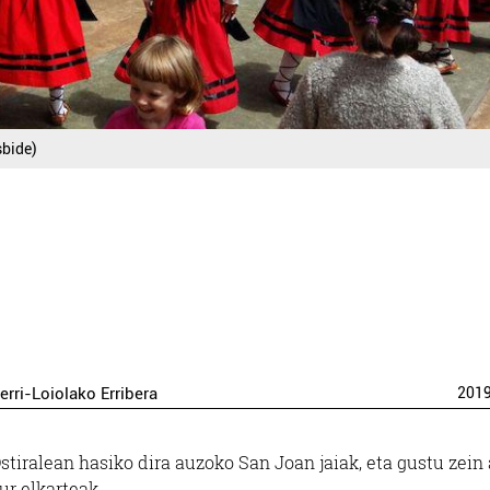
sbide)
rri-Loiolako Erribera
201
stiralean hasiko dira auzoko San Joan jaiak, eta gustu zein
ur elkarteak.