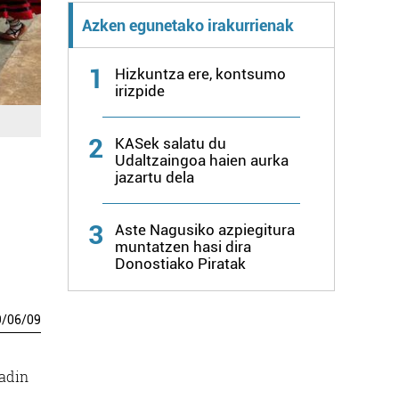
Azken egunetako irakurrienak
1
Hizkuntza ere, kontsumo
irizpide
2
KASek salatu du
Udaltzaingoa haien aurka
jazartu dela
3
Aste Nagusiko azpiegitura
muntatzen hasi dira
Donostiako Piratak
9
/
06
/
09
 adin