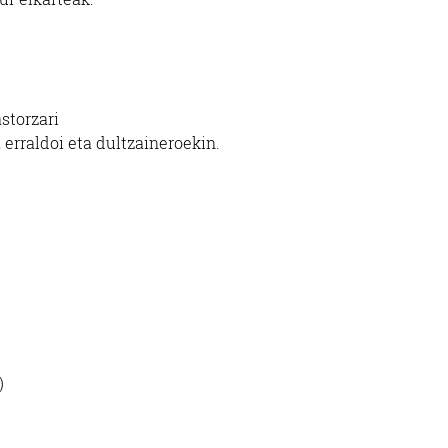
storzari
 erraldoi eta dultzaineroekin.
)