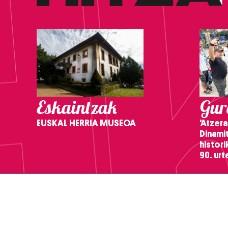
Eskaintzak
Gure
EUSKAL HERRIA MUSEOA
'Atzera
Dinamit
histor
90. ur